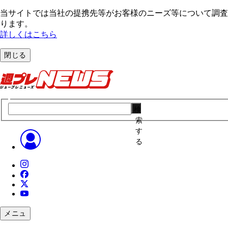
当サイトでは当社の提携先等がお客様のニーズ等について調査・
ります。
詳しくはこちら
閉じる
検
索
す
る
メニュ