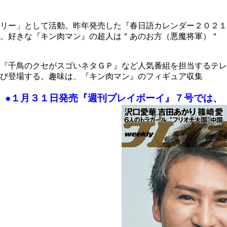
ドリー」として活動。昨年発売した『春日語カレンダー２０２
調。好きな『キン肉マン』の超人は＂あのお方（悪魔将軍）＂
『千鳥のクセがスゴいネタＧＰ』など人気番組を担当するテレ
び登場する。趣味は、『キン肉マン』のフィギュア収集
●１月３１日発売『週刊プレイボーイ』７号では、