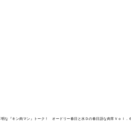
不明な『キン肉マン』トーク！ オードリー春日と水Ｄの春日語な肉常Ｖｏｌ．