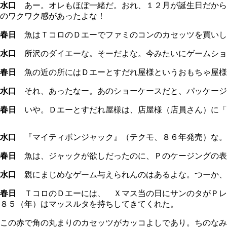
水口
あー。オレもほぼ一緒だ。おれ、１２月が誕生日だから
のワクワク感があったよな！
春日
魚はＴコロのＤエーでファミのコンのカセッツを買いし
水口
所沢のダイエーな。そーだよな。今みたいにゲームショ
春日
魚の近の所にはＤエーとすだれ屋様というおもちゃ屋様
水口
それ、あったなー。あのショーケースだと、パッケージ
春日
いや。Ｄエーとすだれ屋様は、店屋様（店員さん）に「
水口
『マイティボンジャック』（テクモ、８６年発売）な。
春日
魚は、ジャックが欲しだったのに、Ｐのケージングの表
水口
親にまじめなゲーム与えられんのはあるよな。つーか、
春日
ＴコロのＤエーには、 Ｘマス当の日にサンのタがＰレ
８５（年）はマッスルタを持ちしてきてくれた。
この赤で角の丸まりのカセッツがカッコよしであり。ちのなみ