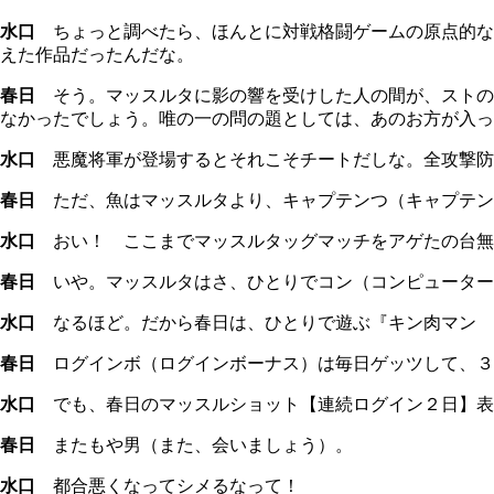
水口
ちょっと調べたら、ほんとに対戦格闘ゲームの原点的な
えた作品だったんだな。
春日
そう。マッスルタに影の響を受けした人の間が、ストの
なかったでしょう。唯の一の問の題としては、あのお方が入っ
水口
悪魔将軍が登場するとそれこそチートだしな。全攻撃防
春日
ただ、魚はマッスルタより、キャプテンつ（キャプテン
水口
おい！ ここまでマッスルタッグマッチをアゲたの台無
春日
いや。マッスルタはさ、ひとりでコン（コンピューター
水口
なるほど。だから春日は、ひとりで遊ぶ『キン肉マン 
春日
ログインボ（ログインボーナス）は毎日ゲッツして、３
水口
でも、春日のマッスルショット【連続ログイン２日】表
春日
またもや男（また、会いましょう）。
水口
都合悪くなってシメるなって！