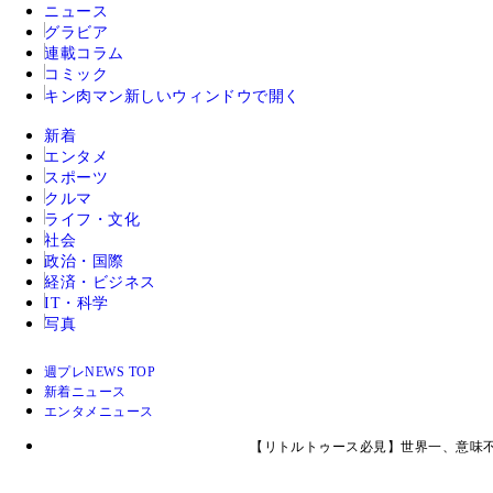
ニュース
グラビア
連載コラム
コミック
キン肉マン
新しいウィンドウで開く
新着
エンタメ
スポーツ
クルマ
ライフ・文化
社会
政治・国際
経済・ビジネス
IT・科学
写真
週プレNEWS TOP
新着ニュース
エンタメニュース
【リトルトゥース必見】世界一、意味