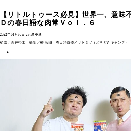
【リトルトゥース必見】世界一、意味
Ｄの春日語な肉常Ｖｏｌ．６
2022年01月30日 23:50 更新
構成／直井裕太 撮影／榊 智朗 春日語監修／サトミツ（どきどきキャンプ）