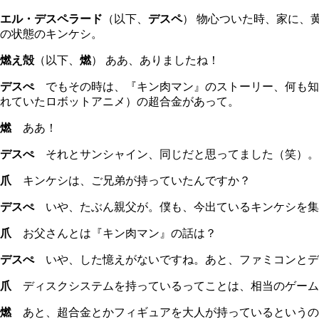
エル・デスペラード
（以下、
デスペ
） 物心ついた時、家に、
の状態のキンケシ。
燃え殻
（以下、
燃
）
ああ、ありましたね！
デスぺ
でもその時は、『キン肉マン』のストーリー、何も知
れていたロボットアニメ）の超合金があって。
燃
ああ！
デスぺ
それとサンシャイン、同じだと思ってました（笑）。
爪
キンケシは、ご兄弟が持っていたんですか？
デスぺ
いや、たぶん親父が。僕も、今出ているキンケシを集
爪
お父さんとは『キン肉マン』の話は？
デスぺ
いや、した憶えがないですね。あと、ファミコンとデ
爪
ディスクシステムを持っているってことは、相当のゲーム
燃
あと、超合金とかフィギュアを大人が持っているというのも、早