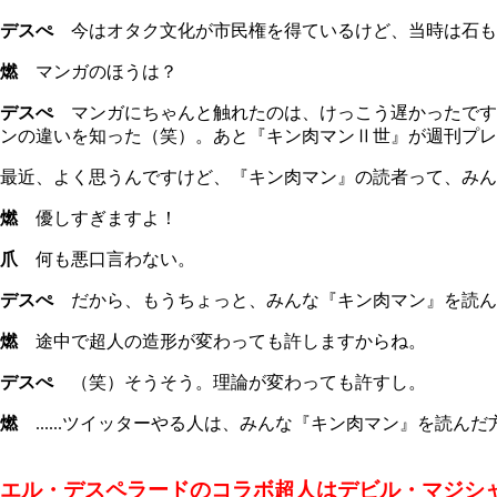
デスぺ
今はオタク文化が市民権を得ているけど、当時は石も
燃
マンガのほうは？
デスぺ
マンガにちゃんと触れたのは、けっこう遅かったです
ンの違いを知った（笑）。あと『キン肉マンⅡ世』が週刊プレ
最近、よく思うんですけど、『キン肉マン』の読者って、みん
燃
優しすぎますよ！
爪
何も悪口言わない。
デスぺ
だから、もうちょっと、みんな『キン肉マン』を読ん
燃
途中で超人の造形が変わっても許しますからね。
デスぺ
（笑）そうそう。理論が変わっても許すし。
燃
......ツイッターやる人は、みんな『キン肉マン』を読ん
エル・デスペラードのコラボ超人はデビル・マジシ