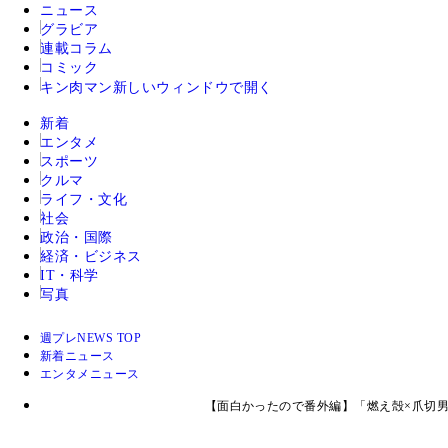
ニュース
グラビア
連載コラム
コミック
キン肉マン
新しいウィンドウで開く
新着
エンタメ
スポーツ
クルマ
ライフ・文化
社会
政治・国際
経済・ビジネス
IT・科学
写真
週プレNEWS TOP
新着ニュース
エンタメニュース
【面白かったので番外編】「燃え殻×爪切