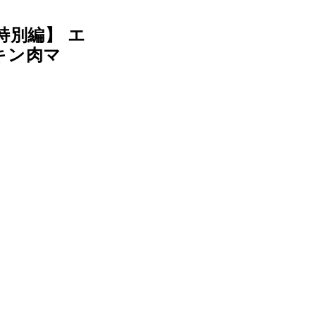
特別編】 エ
キン肉マ