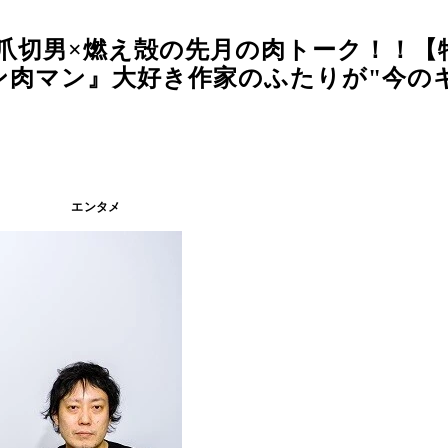
爪切男×燃え殻の先月の肉トーク！！【
ン肉マン』大好き作家のふたりが"今の
エンタメ