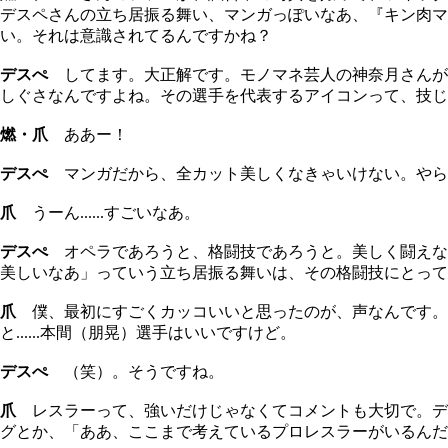
デスペさんの立ち居振る舞い、マンガっぽいなあ、『キン肉
い。それは意識されてるんですかね？
デスぺ
してます。大正解です。モノマネ芸人の神奈月さんが
しぐさなんですよね。その選手を代表するアイコンって、技じ
燃・爪
ああー！
デスぺ
マンガだから、全カット美しくなきゃいけない。やら
爪
うーん......すごいなあ。
デスぺ
オペラであろうと、格闘技であろうと。美しく闘えなきゃ
美しいなあ」っていう立ち居振る舞いは、その格闘技にとって
爪
僕、最初にすごくカッコいいと思ったのが、声なんです。
と......本間（朋晃）選手はいいですけど。
デスぺ
（笑）。そうですね。
爪
レスラーって、強いだけじゃなくてコメントも大切で。デ
グとか、「ああ、ここまで考えているプロレスラーがいるんだ