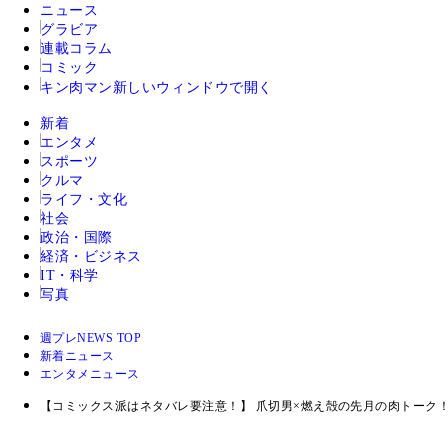
ニュース
グラビア
連載コラム
コミック
キン肉マン
新しいウィンドウで開く
新着
エンタメ
スポーツ
クルマ
ライフ・文化
社会
政治・国際
経済・ビジネス
IT・科学
写真
週プレNEWS TOP
新着ニュース
エンタメニュース
【コミックス派はネタバレ要注意！】 爪切男×燃え殻の先月の肉トーク