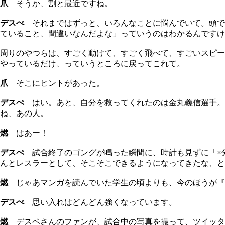
爪
そうか、割と最近ですね。
デスぺ
それまではずっと、いろんなことに悩んでいて。頭で
ていること、間違いなんだよな」っていうのはわかるんですけ
周りのやつらは、すごく動けて、すごく飛べて、すごいスピー
やっているだけ、っていうところに戻ってこれて。
爪
そこにヒントがあった。
デスぺ
はい。あと、自分を救ってくれたのは金丸義信選手。今の
ね、あの人。
燃
はあー！
デスぺ
試合終了のゴングが鳴った瞬間に、時計も見ずに「×
んとレスラーとして、そこそこできるようになってきたな、と
燃
じゃあマンガを読んでいた学生の頃よりも、今のほうが『
デスぺ
思い入れはどんどん強くなっています。
燃
デスペさんのファンが、試合中の写真を撮って、ツイッタ