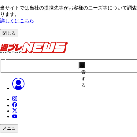
当サイトでは当社の提携先等がお客様のニーズ等について調査・
ります。
詳しくはこちら
閉じる
検
索
す
る
メニュ