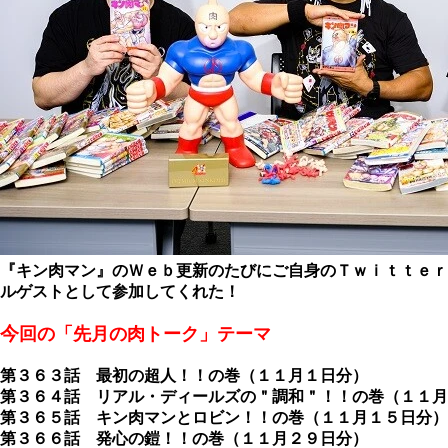
『キン肉マン』のＷｅｂ更新のたびにご自身のＴｗｉｔｔｅｒ
ルゲストとして参加してくれた！
今
回の「先月の肉トーク」テーマ
第３６３話 最初の超人！！の巻（１１月１日分）
第３６４話 リアル・ディールズの＂調和＂！！の巻（１１月
第３６５話 キン肉マンとロビン！！の巻（１１月１５日分）
第３６６話 発心の鎧！！の巻（１１月２９日分）