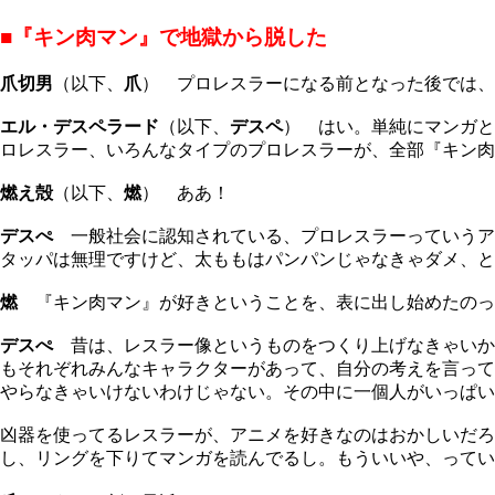
■『キン肉マン』で地獄から脱した
爪切男
（以下、
爪
） プロレスラーになる前となった後では、
エル・デスペラード
（以下、
デスペ
） はい。単純にマンガと
ロレスラー、いろんなタイプのプロレスラーが、全部『キン肉
燃え殻
（以下、
燃
） ああ！
デスぺ
一般社会に認知されている、プロレスラーっていうア
タッパは無理ですけど、太ももはパンパンじゃなきゃダメ、と
燃
『キン肉マン』が好きということを、表に出し始めたのっ
デスぺ
昔は、レスラー像というものをつくり上げなきゃいかん、
もそれぞれみんなキャラクターがあって、自分の考えを言って
やらなきゃいけないわけじゃない。その中に一個人がいっぱい
凶器を使ってるレスラーが、アニメを好きなのはおかしいだ
し、リングを下りてマンガを読んでるし。もういいや、ってい