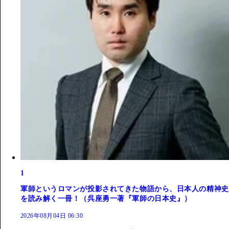
1
軍師というロマンが投影されてきた物語から、日本人の精神史
を読み解く一冊！（呉座勇一著『軍師の日本史』）
2026年08月04日 06:30