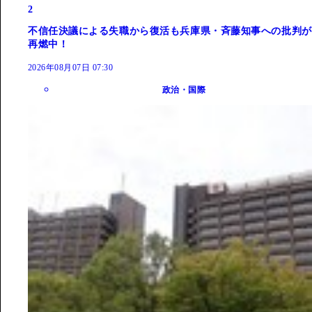
2
不信任決議による失職から復活も兵庫県・斉藤知事への批判が
再燃中！
2026年08月07日 07:30
政治・国際