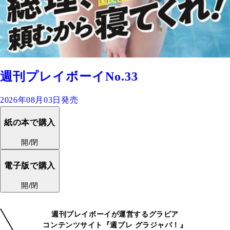
週刊プレイボーイNo.33
2026年08月03日発売
紙の本で購入
開/閉
電子版で購入
開/閉
週刊プレイボーイが運営するグラビア
コンテンツサイト『週プレ グラジャパ！』