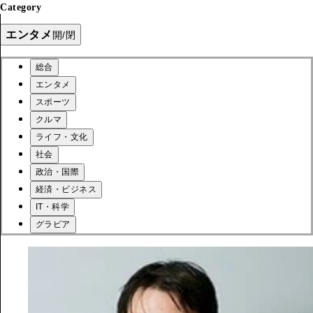
Category
エンタメ
開/閉
総合
エンタメ
スポーツ
クルマ
ライフ・文化
社会
政治・国際
経済・ビジネス
IT・科学
グラビア