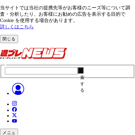
当サイトでは当社の提携先等がお客様のニーズ等について調
査・分析したり、お客様にお勧めの広告を表⽰する⽬的で
Cookie を使⽤する場合があります。
詳しくはこちら
閉じる
検
索
す
る
メニュ