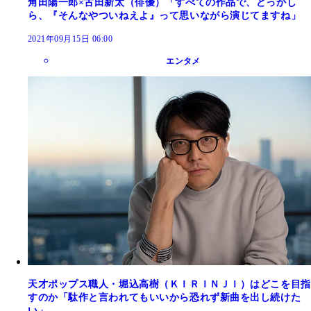
角田陽一郎×古田新太（俳優）「すべての作品で、どっかし
ら、『そんなやついねえよ』って思いながら演じてますね」
2021年09月15日 06:00
エンタメ
天才ポップス職人・堀込高樹（ＫＩＲＩＮＪＩ）はどこを目指
すのか「駄作と言われてもいいから恐れず新曲を出し続けた
い」