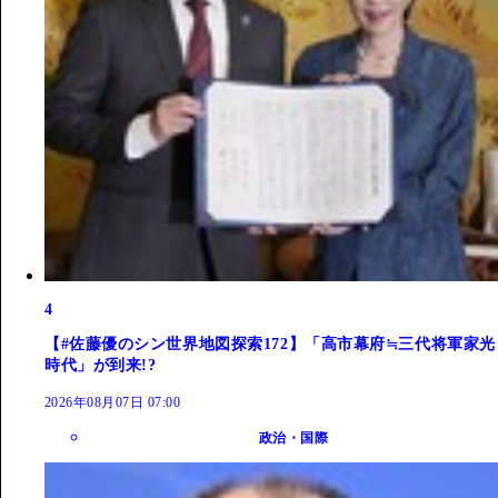
4
【#佐藤優のシン世界地図探索172】「高市幕府≒三代将軍家光
時代」が到来!?
2026年08月07日 07:00
政治・国際