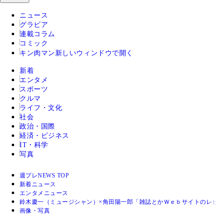
ニュース
グラビア
連載コラム
コミック
キン肉マン
新しいウィンドウで開く
新着
エンタメ
スポーツ
クルマ
ライフ・文化
社会
政治・国際
経済・ビジネス
IT・科学
写真
週プレNEWS TOP
新着ニュース
エンタメニュース
鈴木慶一（ミュージシャン）×角田陽一郎「雑誌とかＷｅｂサイトのレ
画像・写真