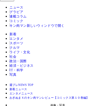
ニュース
グラビア
連載コラム
コミック
キン肉マン
新しいウィンドウで開く
新着
エンタメ
スポーツ
クルマ
ライフ・文化
社会
政治・国際
経済・ビジネス
IT・科学
写真
週プレNEWS TOP
新着ニュース
エンタメニュース
おぎぬまＸのキン肉マンレビュー【コミックス第１０巻編】
画像・写真