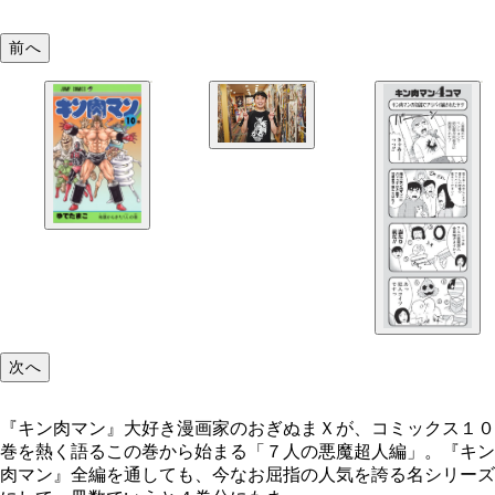
前へ
『キン肉マン』大好き漫画家のおぎぬまＸが、コミ
ス１０巻を熱く語る
次へ
『キン肉マン』大好き漫画家のおぎぬまＸが、コミックス１０
巻を熱く語るこの巻から始まる「７人の悪魔超人編」。『キン
肉マン』全編を通しても、今なお屈指の人気を誇る名シリーズ