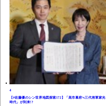
4
【#佐藤優のシン世界地図探索172】「高市幕府≒三代将軍家光
時代」が到来!?