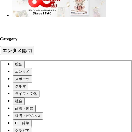
Category
エンタメ
開/閉
総合
エンタメ
スポーツ
クルマ
ライフ・文化
社会
政治・国際
経済・ビジネス
IT・科学
グラビア