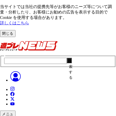
当サイトでは当社の提携先等がお客様のニーズ等について調
査・分析したり、お客様にお勧めの広告を表⽰する⽬的で
Cookie を使⽤する場合があります。
詳しくはこちら
閉じる
検
索
す
る
メニュ