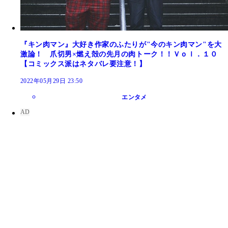
『キン肉マン』大好き作家のふたりが"今のキン肉マン"を大
激論！ 爪切男×燃え殻の先月の肉トーク！！Ｖｏｌ．１０
『キン肉マン』４コマ
【コミックス派はネタバレ要注意！】
2022年05月29日 23:50
エンタメ