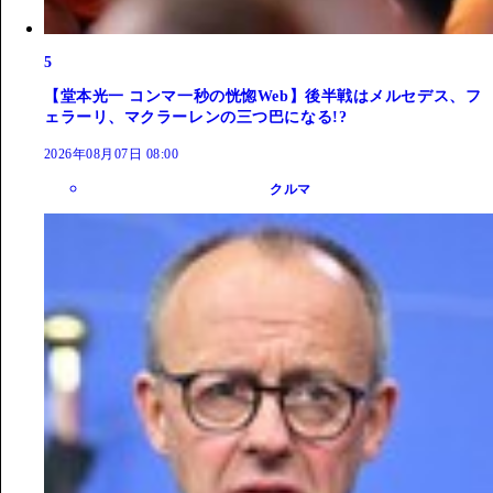
5
【堂本光一 コンマ一秒の恍惚Web】後半戦はメルセデス、フ
ェラーリ、マクラーレンの三つ巴になる!?
2026年08月07日 08:00
クルマ