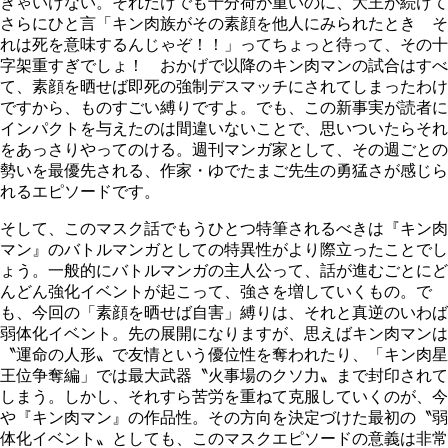
きゃいけない。それだけでも十分荷が重いのに、大王が続けて
さらにひと言「キン肉族がその素顔を他人にみられたとき そ
れは死を意味するんじゃぞ！！」ってちょっと待って、その十
字架重すぎでしょ！ おかげで以降のキン肉マンの試合はすべ
て、素顔を晒せば即死の強制デスマッチにされてしまったわけ
ですから、ものすごい縛りですよ。でも、この新事実が読者に
インパクトを与えたのは間違いないことで、思いついたらそれ
をあっさりやってのける。週刊マンガ家として、その週ごとの
勢いを最優先される、作家・ゆでたまご先生の勇猛さが感じら
れるエピソードです。
そして、このマスク話でもうひとつ特筆されるべきは『キン肉
マン』のバトルマンガとしての特異性がより際立ったことでし
ょう。一般的にバトルマンガの主人公って、話が進むごとにど
んどん強化イベントが起こって、強さを増していくもの。で
も、今回の「素顔を晒せば自害」縛りは、それと真逆のいわば
弱体化イベント。先の展開になりますが、思えばキン肉マンは
〝運命の人形〟で友情という優位性を奪われたり、「キン肉星
王位争奪編」では最大武器〝火事場のクソ力〟まで封印されて
しまう。しかし、それすら苦労を重ねて克服していくのが、今
や『キン肉マン』の作品性。その方向を決定づけた最初の〝弱
体化イベント〟としても、このマスクエピソードの意義は非常