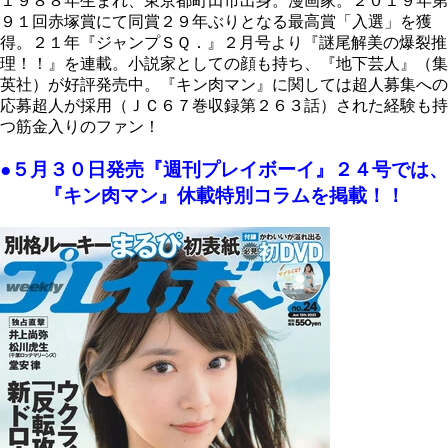
１９８８年生まれ、東京都町田市出身。漫画家。２０１９年第
９１回赤塚賞にて同賞２９年ぶりとなる最高賞「入選」を獲
得。２１年『ジャンプＳＱ．』２月号より『謎尾解美の爆裂推
理！！』を連載。小説家としての顔も持ち、『地下芸人』（集
英社）が好評発売中。『キン肉マン』に関しては超人募集への
応募超人が採用（ＪＣ６７巻収録第２６３話）された経験も持
つ筋金入りのファン！
●５月３０日発売『週刊プレイボーイ』２４号では、
『キン肉マン』休載特別コラムを掲載！！