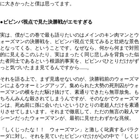
に大きかったと僕は思ってます。
●ビビンバ視点で見た決勝戦がエモすぎる
実は、僕がこの巻で最も語りたいのはメインのキン肉マンとウ
ォーズマンの決勝戦を、ビビンバ視点で見てみると壮絶な景色
となってくる、ということです。なぜなら、何から何まで対照
的に見えるこのふたり、実はまったく同じ悲しみを背負った似
た者同士であるという根源的事実を、ビビンバひとりだけがず
っと気づいたまま見てるんですから......。
それを語る上で、まず見逃せないのが、決勝戦前のウォーズマ
ンによるウオーミングアップ。集められた大勢の死刑囚がウォ
ーズマンの横をただ駆け抜けて、素通りできたら無罪放免。も
ちろんみんな殺されてしまうんですが、そのなかでウォーズマ
ンは、死ぬ前に孫に会いたいというひとりの老超人だけを素通
りさせてしまいます。それまで徹底して、ただの無言の殺人マ
シーンだったウォーズマンが、最初に見せたわずかな兆候。
「しくじったな！！ ウォーズマン」と激しく叱責するバラク
ーダに対し、それを見ていたビビンバだけが心の中で「しくじ