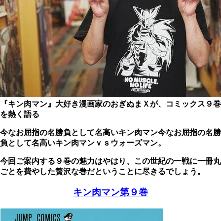
『キン肉マン』大好き漫画家のおぎぬまＸが、コミックス９巻
を熱く語る
今なお屈指の名勝負として名高いキン肉マン今なお屈指の名勝
負として名高いキン肉マンｖｓウォーズマン。
今回ご案内する９巻の魅力はやはり、この世紀の一戦に一冊丸
ごとを費やした贅沢な巻だということに尽きるでしょう。
キン肉マン第９巻