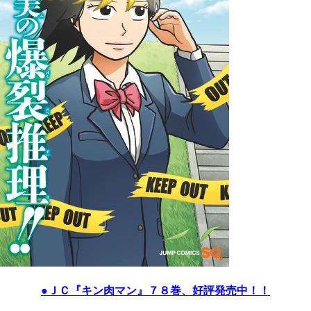
●ＪＣ『キン肉マン』７８巻、好評発売中！！