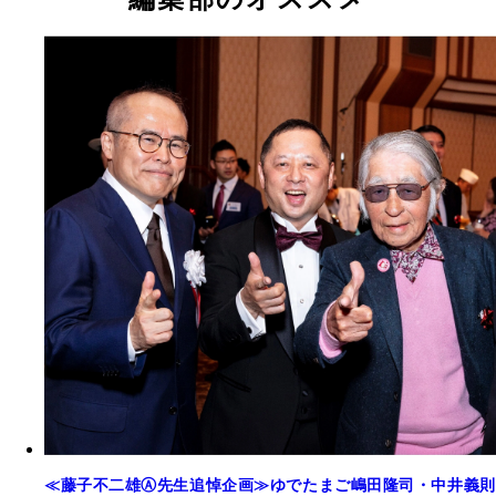
≪藤子不二雄Ⓐ先生追悼企画≫ゆでたまご嶋田隆司・中井義則