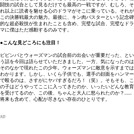
闘技の試合として見るだけでも最高の一戦ですが、むしろ、そ
れ以上に読者を魅せる心のドラマがそこに乗っている。それが
この決勝戦最大の魅力。最後に、キン肉バスターという記念碑
的な超必殺技が生まれたことも含め、完璧な試合、完璧なドラ
マに僕はただ感動するのみです。
●こんな見どころにも注目！
ビビンバとウォーズマンの試合前の出会いが重要だった、とい
う話を今回は語らせていただきました。一方、気になったのは
そのなかで現れたこの少年。ウォーズマンに敵意を示すまでは
わかります。しかし、いくら子供でも、選手の顔面をハンマー
で殴るのは、さすがにヤバすぎるだろ！（笑）。そもそも、こ
の子はどうやってここに入ってきたのか、いったいどんな教育
を受けてるのか、この後、ちゃんと大人に怒られたのか？......
将来も含めて、心配が尽きない存在のひとりです。