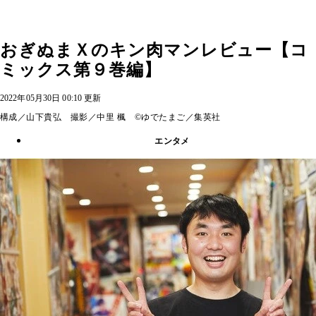
おぎぬまＸのキン肉マンレビュー【コ
ミックス第９巻編】
2022年05月30日 00:10 更新
構成／山下貴弘 撮影／中里 楓 ©ゆでたまご／集英社
エンタメ