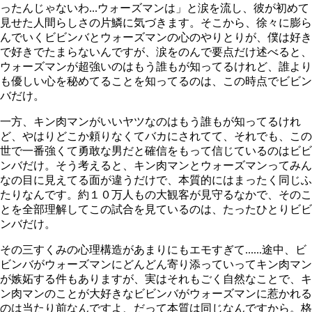
ったんじゃないわ...ウォーズマンは」と涙を流し、彼が初めて
見せた人間らしさの片鱗に気づきます。そこから、徐々に膨ら
んでいくビビンバとウォーズマンの心のやりとりが、僕は好き
で好きでたまらないんですが、涙をのんで要点だけ述べると、
ウォーズマンが超強いのはもう誰もが知ってるけれど、誰より
も優しい心を秘めてることを知ってるのは、この時点でビビン
バだけ。
一方、キン肉マンがいいヤツなのはもう誰もが知ってるけれ
ど、やはりどこか頼りなくてバカにされてて、それでも、この
世で一番強くて勇敢な男だと確信をもって信じているのはビビ
ンバだけ。そう考えると、キン肉マンとウォーズマンってみん
なの目に見えてる面が違うだけで、本質的にはまったく同じふ
たりなんです。約１０万人もの大観客が見守るなかで、そのこ
とを全部理解してこの試合を見ているのは、たったひとりビビ
ンバだけ。
その三すくみの心理構造があまりにもエモすぎて......途中、ビ
ビンバがウォーズマンにどんどん寄り添っていってキン肉マン
が嫉妬する件もありますが、実はそれもごく自然なことで、キ
ン肉マンのことが大好きなビビンバがウォーズマンに惹かれる
のは当たり前なんですよ、だって本質は同じなんですから。格