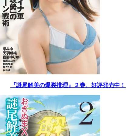
『謎尾解美の爆裂推理』２巻、好評発売中！