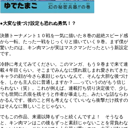
●大変な後づけ設定も恐れぬ勇気！？
決勝トーナメント１０戦を一気に描いた８巻の超絶スピード感
から一転、たった一戦をじっくりと描いていく９巻。まず僕が
驚いたのは、キン肉マンが実はマスクマンだったという新設定
です。
冷静に考えてみてください。このマンガ、もう９巻まで来て連
載４年目くらい。そこまでみんなに慣れ親しまれ愛されてきた
キャラの顔が今さら素顔じゃないなんて、そんな大胆な後づけ
を、しかも主人公に普通しますか？......っていうのがもう信じ
られない（笑）。これが例えば、連載打ち切り決定後で、少し
でも世間に爪痕を残そうと作者が暴走した、みたいな話ならわ
かるんです。後のこと何も考えなくていいなら衝撃だけ残すの
はそんなに難しいことじゃない。
でもこの作品、来週以降もずっと続くんですよ！ そうなる
と、キン肉マンはこの後もずっと素顔じゃないことを背負わな