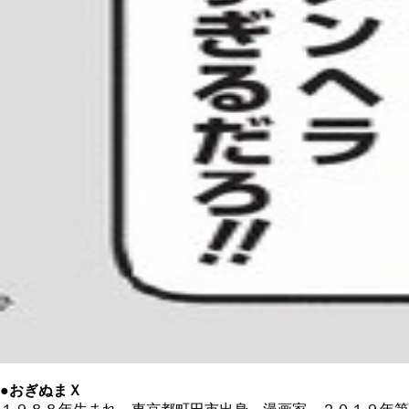
●
おぎぬまＸ