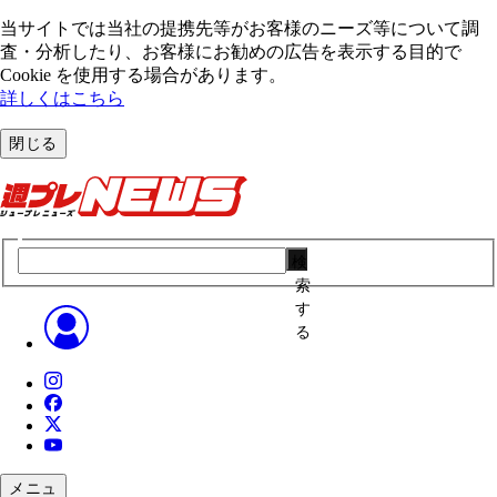
当サイトでは当社の提携先等がお客様のニーズ等について調
査・分析したり、お客様にお勧めの広告を表⽰する⽬的で
Cookie を使⽤する場合があります。
詳しくはこちら
閉じる
検
索
す
る
メニュ