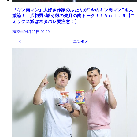
『キン肉マン』大好き作家のふたりが"今のキン肉マン"を大
激論！ 爪切男×燃え殻の先月の肉トーク！！Ｖｏｌ．９【コ
ミックス派はネタバレ要注意！】
2022年04月25日 00:00
エンタメ