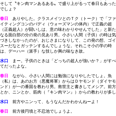
そして〝キン肉マンあるある〟で盛り上がるって春日もあった
でしょ？
春日
ありやした。クラスメイツとのＴク（トーク）で「ファ
イティングコンのバディ（ウォーズマンの体内）で正義の超
（正義超人）が闘いしは、意の味わかりやせんでした」と新た
なる面白部の分の発の見あり男。小さい人間（子供）の時は気
づきしなかったのが、おじさまになりして、この発の想、ゴイ
スーだなとガッテンするんでしょうな。それこそ小の学の時
は、デーハー（派手）な技しか興の味なき故。
水口
まー。子供のときは「どっちの超人が強いか？」がすべ
てだったよな。
春日
ながら、小さい人間には勉強になりやしたでしょ。魚
（私）は、あのお方（悪魔将軍）からはＤヤモンド（ダイヤモ
ンド）が一の番固を教わり男。救世主と書きしてメシア。前方
とか、ニンとか、筋肉（『キン肉マン』）からの教わりが多し
水口
前方やニンって、もうなんだかわかんねーよ！
春日
前方後円墳と不忍池でしょうよ。