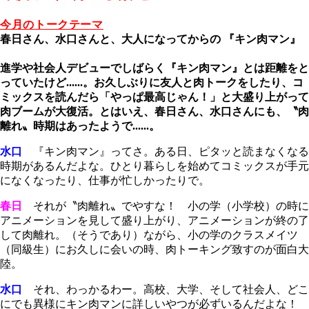
今月のトークテーマ
春日さん、水口さんと、大人になってからの 『キン肉マン』
進学や社会人デビューでしばらく『キン肉マン』とは距離をと
っていたけど......。お久しぶりに友人と肉トークをしたり、コ
ミックスを読んだら「やっぱ最高じゃん！」と大盛り上がって
肉ブームが大復活。とはいえ、春日さん、水口さんにも、〝肉
離れ〟時期はあったようで......。
水口
『キン肉マン』ってさ。ある日、ピタッと読まなくなる
時期があるんだよな。ひとり暮らしを始めてコミックスが手元
になくなったり、仕事が忙しかったりで。
春日
それが〝肉離れ〟でやすな！ 小の学（小学校）の時に
アニメーションを見して盛り上がり、アニメーションが終の了
して肉離れ。（そうであり）ながら、小の学のクラスメイツ
（同級生）にお久しに会いの時、肉トーキング致すのが面白大
陸。
水口
それ、わっかるわー。高校、大学、そして社会人、どこ
にでも異様にキン肉マンに詳しいやつが必ずいるんだよな！