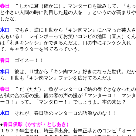
春日
Ｔしかに君（確かに）。マンターロを読みして、「もっ
と小さい人間の時に刮目した超の人を！」というのが高まりや
したな。
水口
でもさ、逆にⅡ世から『キン肉マン』にハマった芸人さ
んもいる！ レインボーってお笑いコンビの池田（直人）くん
は「利きキンケシ」ができるんだよ。口の中にキンケシ入れ
て、キャラクターを当てるっていう。
春日
ゴイスー！！
水口
彼は、Ⅱ世から『キン肉マン』好きになった世代。だか
ら、Ⅱ世も『キン肉マン』ファンを広げてるんだよ
春日
Ｔだ（ただ）、魚がマンターロで納の得できなかったの
が試の合の応の援。観の客の声の援が「マンターロ！ マンタ
ーロ！」って。「マンタロー！」でしょうよ。本の来は？
水口
それが、春日語のマンターロの語源なのな！！
●
春日俊彰（かすが・としあき）
１９７９年生まれ、埼玉県出身。若林正恭とのコンビ「オード