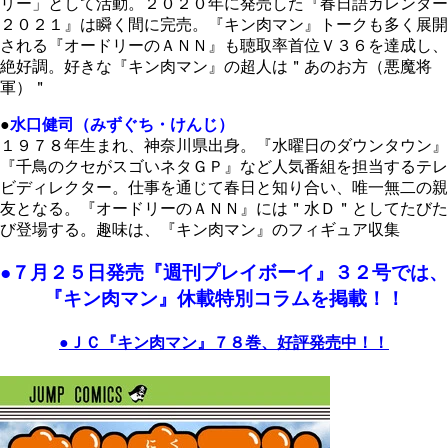
リー」として活動。２０２０年に発売した『春日語カレンダー
２０２１』は瞬く間に完売。『キン肉マン』トークも多く展開
される『オードリーのＡＮＮ』も聴取率首位Ｖ３６を達成し、
絶好調。好きな『キン肉マン』の超人は＂あのお方（悪魔将
軍）＂
●
水口健司（みずぐち・けんじ）
１９７８年生まれ、神奈川県出身。『水曜日のダウンタウン』
『千鳥のクセがスゴいネタＧＰ』など人気番組を担当するテレ
ビディレクター。仕事を通じて春日と知り合い、唯一無二の親
友となる。『オードリーのＡＮＮ』には＂水Ｄ＂としてたびた
び登場する。趣味は、『キン肉マン』のフィギュア収集
●７月２５日発売『週刊プレイボーイ』３２号では、
『キン肉マン』休載特別コラムを掲載！！
●ＪＣ『キン肉マン』７８巻、好評発売中！！