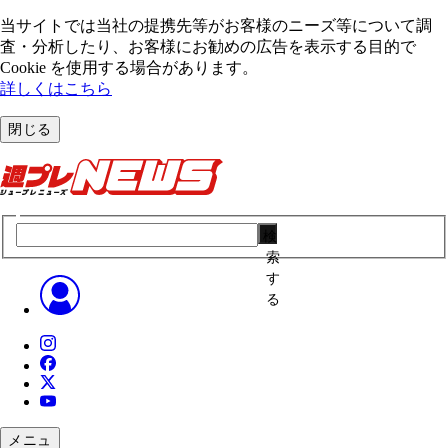
当サイトでは当社の提携先等がお客様のニーズ等について調
査・分析したり、お客様にお勧めの広告を表⽰する⽬的で
Cookie を使⽤する場合があります。
詳しくはこちら
閉じる
検
索
す
る
メニュ