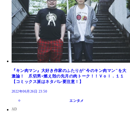
『キン肉マン』大好き作家のふたりが"今のキン肉マン"を大
激論！ 爪切男×燃え殻の先月の肉トーク！！Ｖｏｌ．１１
【コミックス派はネタバレ要注意！】
2022年06月26日 23:50
エンタメ