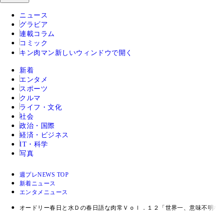
ニュース
グラビア
連載コラム
コミック
キン肉マン
新しいウィンドウで開く
新着
エンタメ
スポーツ
クルマ
ライフ・文化
社会
政治・国際
経済・ビジネス
IT・科学
写真
週プレNEWS TOP
新着ニュース
エンタメニュース
オードリー春日と水Ｄの春日語な肉常Ｖｏｌ．１２「世界一、意味不明