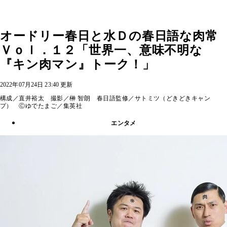
オードリー春日と水Ｄの春日語な肉常
Ｖｏｌ．１２「世界一、意味不明な
『キン肉マン』トーク！」
2022年07月24日 23:40 更新
構成／直井裕太 撮影／榊 智朗 春日語監修／サトミツ（どきどきキャン
プ） Ⓒゆでたまご／集英社
エンタメ