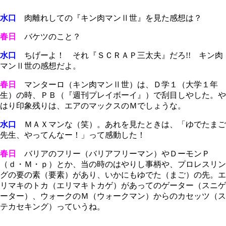
水口
肉離れしての『キン肉マンⅡ世』を見た感想は？
春日
バケツのこと？
水口
ちげーよ！ それ『ＳＣＲＡＰ三太夫』だろ!! キン肉
マンⅡ世の感想だよ。
春日
マンターロ（キン肉マンⅡ世）は、Ｄ学１（大学１年
生）の時、ＰＢ（『週刊プレイボーイ』）で刮目しやした。や
はり印象残りは、エアのマックスのＭでしょうな。
水口
ＭＡＸマンな（笑）。あれを見たときは、「ゆでたまご
先生、やってんなー！」って感動した！
春日
バリアのフリー（バリアフリーマン）やＤーモンＰ
（ｄ・Ｍ・ｐ）とか、当の時のはやりし事柄や、プロレスリン
グの要の素（要素）があり、いかにもゆでた（まご）の先。エ
リマキのトカ（エリマキトカゲ）があってのゲーター（スニゲ
ーター）、ウォークのＭ（ウォークマン）からのカセッツ（ス
テカセキング）っていうね。