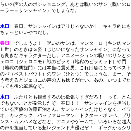
らいの声の人のポジショニング。あとは呪いのサン（呪いのロ
ーラー＝サンシャイン）でしょうな。
水口
春日、サンシャインはアリじゃないか！ キャラ的にも
ちょっといいやつだし。
春日
でしょうよ！ 呪いのサンは、マンターロ（キン肉マン
Ⅱ世）のときはＧ姿（じじいになったサンシャイン）になって
も良きなキャラクターだし。アニメーションの呪いのサンとジ
ェロニ（ジェロニモ）戦のピラミ（地獄のピラミッド）や門
（地獄の凱旋門）には本当に震え男。これは魚にとってベスト
のバ（ベストバウト）のワン（ひとつ）でしょうな。まー、そ
う考えるとジェロニの声の人も捨てがたい。あの、いつまでた
っても後の輩感なぞ。
水口
ふたりとも担当するのは欲張りすぎだろ！ って、とん
でもないことが発覚したぞ、春日！！ サンシャインを担当し
ている声優の佐藤正治さん。サンシャインだけじゃなく、イワ
オ、カレクック、バッファローマン、ドクター・ボンベ、プリ
ンス・カメハメなどなど、アニメやゲームで、いろいろな超人
の声を担当している超レジェンド声優だぞ！ ギャグからシリ