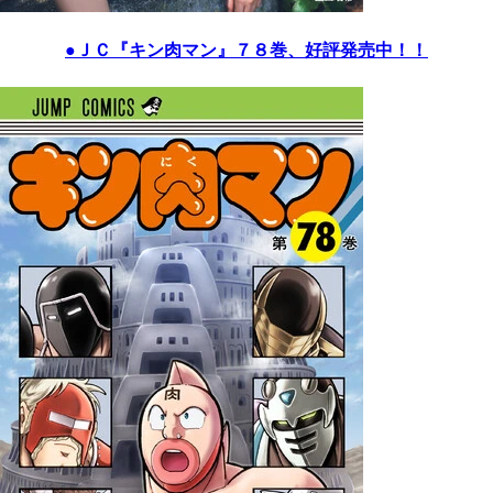
●ＪＣ『キン肉マン』７８巻、好評発売中！！