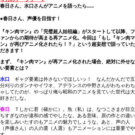
春日さん、水口さんが
アニメを語ったら......
●春日さん、声優を目指す！
『キン肉マン』の「完璧超人始祖編」がスタートして以降、フ
ァンからの期待が高まる再アニメ化。今回は「もし『キン肉マ
ン』が再びアニメ化されたら！？」という超妄想で語っていた
だきます！
まず、『キン肉マン』が再アニメ化された場合、絶対に外せな
い要素とは？
水口
ギャグ要素は外さないでほしいッ！ なんだかんだで五
分刈りのダンナやイワオ、アデランスの中野さんがわちゃわち
ゃしてたのが、やっぱり俺ら昭和のアニメを見ていた世代は大
好きだしな。
春日
Ｔしかに君（確かに）。魚（私）は、なつこさまが目立
ちすぎなのが違和の感でやしたな。ある意味、原の作との違い
を楽しみいたすのもアニメの魅力でしょうな。あと、声の人
（声優さん）の人の選（人選）もアニメーションには重要でや
す。