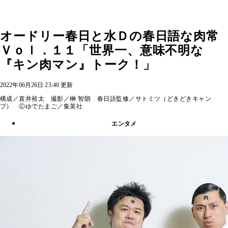
オードリー春日と水Ｄの春日語な肉常
Ｖｏｌ．１１「世界一、意味不明な
『キン肉マン』トーク！」
2022年06月26日 23:40 更新
構成／直井裕太 撮影／榊 智朗 春日語監修／サトミツ（どきどきキャン
プ） Ⓒゆでたまご／集英社
エンタメ