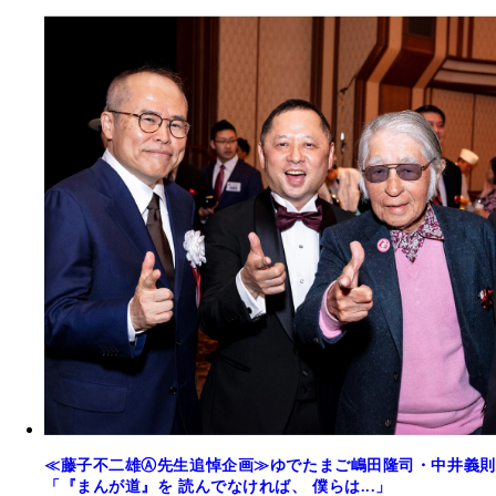
≪藤子不二雄Ⓐ先生追悼企画≫ゆでたまご嶋田隆司・中井義則
「『まんが道』を 読んでなければ、 僕らは...」