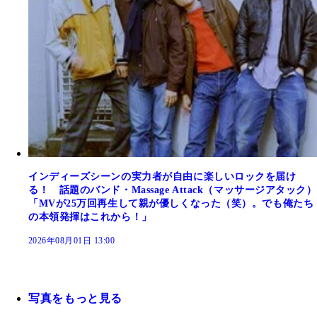
インディーズシーンの実力者が自由に楽しいロックを届け
る！ 話題のバンド・Massage Attack（マッサージアタック）
「MVが25万回再生して親が優しくなった（笑）。でも俺たち
の本領発揮はこれから！」
2026年08月01日 13:00
写真をもっと見る