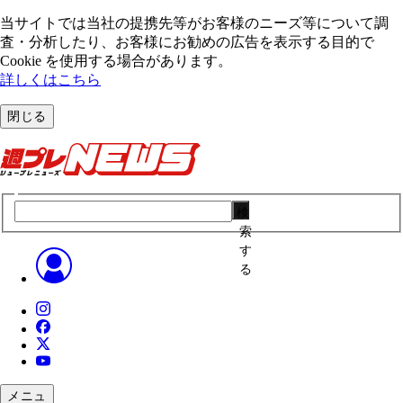
当サイトでは当社の提携先等がお客様のニーズ等について調
査・分析したり、お客様にお勧めの広告を表⽰する⽬的で
Cookie を使⽤する場合があります。
詳しくはこちら
閉じる
検
索
す
る
メニュ