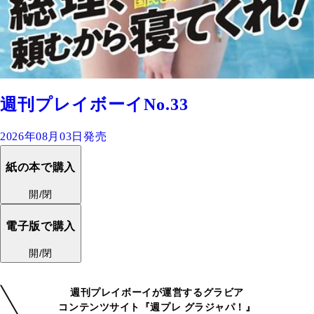
週刊プレイボーイNo.33
2026年08月03日発売
紙の本で購入
開/閉
電子版で購入
開/閉
週刊プレイボーイが運営するグラビア
コンテンツサイト『週プレ グラジャパ！』