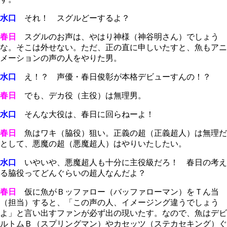
水口
それ！ スグルどーするよ？
春日
スグルのお声は、やはり神様（神谷明さん）でしょう
な。そこは外せない。ただ、正の直に申しいたすと、魚もアニ
メーションの声の人をやりた男。
水口
え！？ 声優・春日俊彰が本格デビューすんの！？
春日
でも、デカ役（主役）は無理男。
水口
そんな大役は、春日に回らねーよ！
春日
魚はワキ（脇役）狙い。正義の超（正義超人）は無理だ
として、悪魔の超（悪魔超人）はやりいたしたい。
水口
いやいや、悪魔超人も十分に主役級だろ！ 春日の考え
る脇役ってどんぐらいの超人なんだよ？
春日
仮に魚がＢッファロー（バッファローマン）をＴん当
（担当）すると、「この声の人、イメージング違うでしょう
よ」と言い出すファンが必ず出の現いたす。なので、魚はデビ
ルトムＢ（スプリングマン）やカセッツ（ステカセキング）ぐ