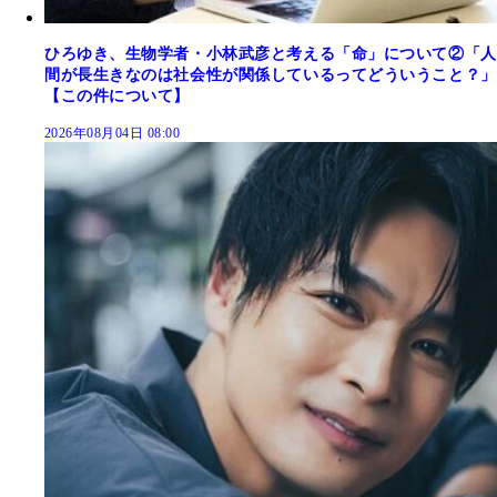
ひろゆき、生物学者・小林武彦と考える「命」について②「人
間が長生きなのは社会性が関係しているってどういうこと？」
【この件について】
2026年08月04日 08:00