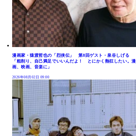
漫画家・猿渡哲也の「烈侠伝」 第8回ゲスト・泉谷しげる
「粗削り、自己満足でいいんだよ！ とにかく熱狂したい。漫
画、映画、音楽に」
2026年08月02日 09:00