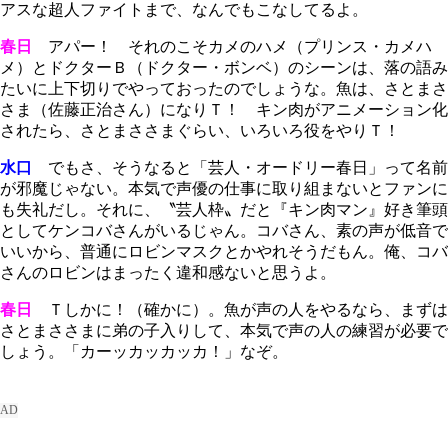
アスな超人ファイトまで、なんでもこなしてるよ。
春日
アパー！ それのこそカメのハメ（プリンス・カメハ
メ）とドクターＢ（ドクター・ボンベ）のシーンは、落の語み
たいに上下切りでやっておったのでしょうな。魚は、さとまさ
さま（佐藤正治さん）になりＴ！ キン肉がアニメーション化
されたら、さとまささまぐらい、いろいろ役をやりＴ！
水口
でもさ、そうなると「芸人・オードリー春日」って名前
が邪魔じゃない。本気で声優の仕事に取り組まないとファンに
も失礼だし。それに、〝芸人枠〟だと『キン肉マン』好き筆頭
としてケンコバさんがいるじゃん。コバさん、素の声が低音で
いいから、普通にロビンマスクとかやれそうだもん。俺、コバ
さんのロビンはまったく違和感ないと思うよ。
春日
Ｔしかに！（確かに）。魚が声の人をやるなら、まずは
さとまささまに弟の子入りして、本気で声の人の練習が必要で
しょう。「カーッカッカッカ！」なぞ。