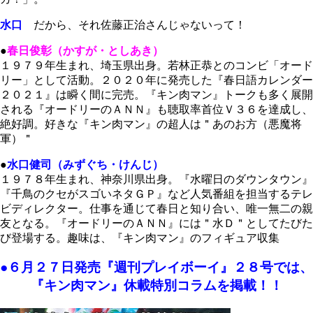
水口
だから、それ佐藤正治さんじゃないって！
●
春日俊彰（かすが・としあき）
１９７９年生まれ、埼玉県出身。若林正恭とのコンビ「オード
リー」として活動。２０２０年に発売した『春日語カレンダー
２０２１』は瞬く間に完売。『キン肉マン』トークも多く展開
される『オードリーのＡＮＮ』も聴取率首位Ｖ３６を達成し、
絶好調。好きな『キン肉マン』の超人は＂あのお方（悪魔将
軍）＂
●
水口健司（みずぐち・けんじ）
１９７８年生まれ、神奈川県出身。『水曜日のダウンタウン』
『千鳥のクセがスゴいネタＧＰ』など人気番組を担当するテレ
ビディレクター。仕事を通じて春日と知り合い、唯一無二の親
友となる。『オードリーのＡＮＮ』には＂水Ｄ＂としてたびた
び登場する。趣味は、『キン肉マン』のフィギュア収集
●６月２７日発売『週刊プレイボーイ』２８号では、
『キン肉マン』休載特別コラムを掲載！！