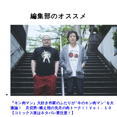
編集部のオススメ
『キン肉マン』大好き作家のふたりが"今のキン肉マン"を大
激論！ 爪切男×燃え殻の先月の肉トーク！！Ｖｏｌ．１０
【コミックス派はネタバレ要注意！】