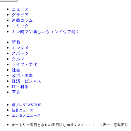
ニュース
グラビア
連載コラム
コミック
キン肉マン
新しいウィンドウで開く
新着
エンタメ
スポーツ
クルマ
ライフ・文化
社会
政治・国際
経済・ビジネス
IT・科学
写真
週プレNEWS TOP
新着ニュース
エンタメニュース
オードリー春日と水Ｄの春日語な肉常Ｖｏｌ．１１「世界一、意味不明