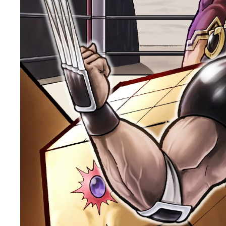
ゆでたまご中井先生が選んだ１枚
ゆでたまご嶋田先生が選んだ１枚