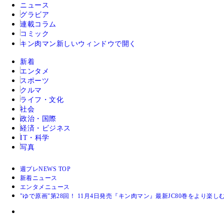
ニュース
グラビア
連載コラム
コミック
キン肉マン
新しいウィンドウで開く
新着
エンタメ
スポーツ
クルマ
ライフ・文化
社会
政治・国際
経済・ビジネス
IT・科学
写真
週プレNEWS TOP
新着ニュース
エンタメニュース
"ゆで原画"第28回！ 11月4日発売『キン肉マン』最新JC80巻をより楽しむ