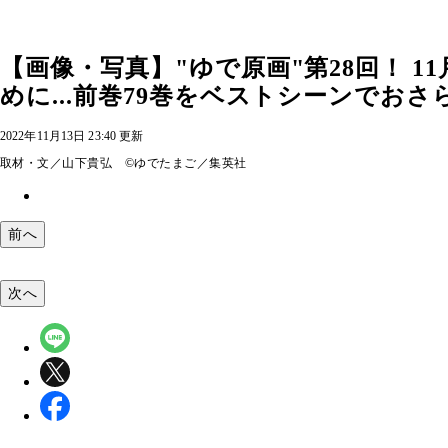
【画像・写真】"ゆで原画"第28回！ 1
めに...前巻79巻をベストシーンでおさら
2022年11月13日 23:40 更新
取材・文／山下貴弘 ©ゆでたまご／集英社
前へ
次へ