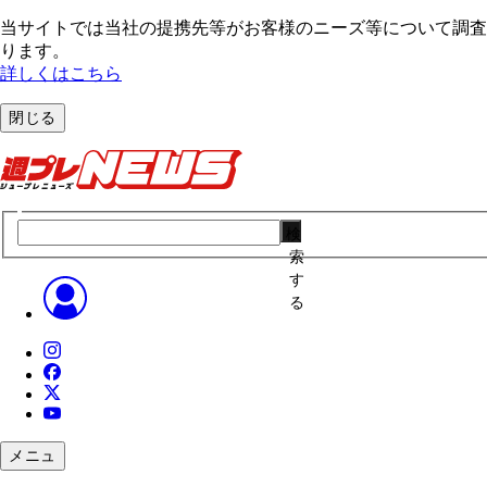
当サイトでは当社の提携先等がお客様のニーズ等について調査・
ります。
詳しくはこちら
閉じる
検
索
す
る
メニュ