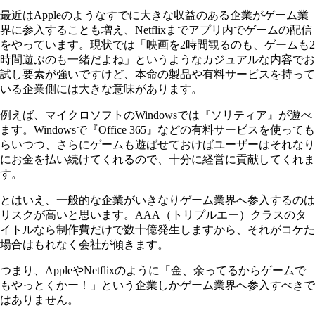
最近はAppleのようなすでに大きな収益のある企業がゲーム業
界に参入することも増え、Netflixまでアプリ内でゲームの配信
をやっています。現状では「映画を2時間観るのも、ゲームも2
時間遊ぶのも一緒だよね」というようなカジュアルな内容でお
試し要素が強いですけど、本命の製品や有料サービスを持って
いる企業側には大きな意味があります。
例えば、マイクロソフトのWindowsでは『ソリティア』が遊べ
ます。Windowsで『Office 365』などの有料サービスを使っても
らいつつ、さらにゲームも遊ばせておけばユーザーはそれなり
にお金を払い続けてくれるので、十分に経営に貢献してくれま
す。
とはいえ、一般的な企業がいきなりゲーム業界へ参入するのは
リスクが高いと思います。AAA（トリプルエー）クラスのタ
イトルなら制作費だけで数十億発生しますから、それがコケた
場合はもれなく会社が傾きます。
つまり、AppleやNetflixのように「金、余ってるからゲームで
もやっとくかー！」という企業しかゲーム業界へ参入すべきで
はありません。