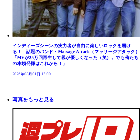
インディーズシーンの実力者が自由に楽しいロックを届け
る！ 話題のバンド・Massage Attack（マッサージアタック）
「MVが25万回再生して親が優しくなった（笑）。でも俺たち
の本領発揮はこれから！」
2026年08月01日 13:00
写真をもっと見る