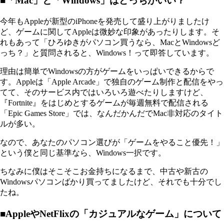
■「Mac」と「Windows」はどっちがいい？
今年もAppleが新型のiPhoneを発売して盛り上がりましたけ
ど、ゲームに関してAppleは微妙な印象があったりします。そ
れもあって「ひろゆきがパソコン買うなら、MacとWindowsど
っち？」と質問されると、Windows！って即答しています。
理由は簡単でWindowsの方がゲームをいっぱいできるからで
す。Appleは「Apple Arcade」で独自のゲーム制作と配信をやっ
てて、そのサービス内ではいろいろ遊べたりしますけど、
『Fortnite』をはじめとするゲームが毎週無料で配信される
「Epic Games Store」では、なんだかんだでMac非対応のタイト
ルが多い。
なので、あなたのパソコン選びが「ゲームをやること優先！」
という僕と同じ基準なら、Windows一択です。
ちなみに僕はそこそこお金持ちになるまで、中古や新古の
Windowsパソコンばかり買ってましたけど、それでも十分でし
たね。
■AppleやNetFlixの「カジュアルなゲーム」について