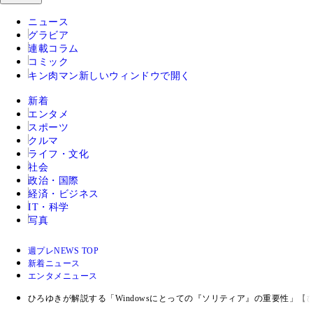
ニュース
グラビア
連載コラム
コミック
キン肉マン
新しいウィンドウで開く
新着
エンタメ
スポーツ
クルマ
ライフ・文化
社会
政治・国際
経済・ビジネス
IT・科学
写真
週プレNEWS TOP
新着ニュース
エンタメニュース
ひろゆきが解説する「Windowsにとっての『ソリティア』の重要性」【