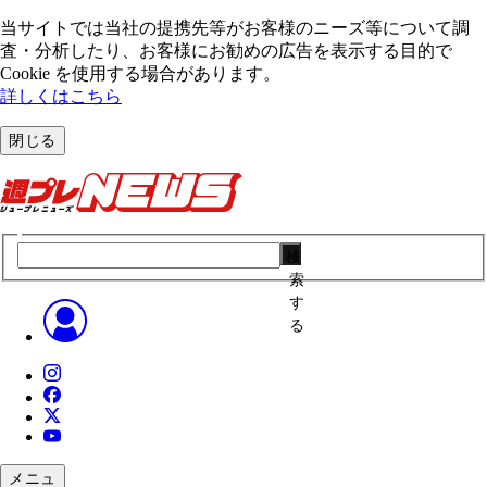
当サイトでは当社の提携先等がお客様のニーズ等について調
査・分析したり、お客様にお勧めの広告を表⽰する⽬的で
Cookie を使⽤する場合があります。
詳しくはこちら
閉じる
検
索
す
る
メニュ