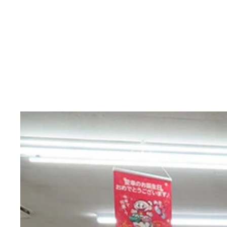
自身の猟銃をもつ東出昌大
昨夜、道路で車にはねられたシカを引き取って解体
ヒザの上にまな板を置いて、愛犬用のごはんのシカ