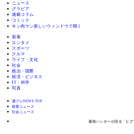
ニュース
グラビア
連載コラム
コミック
キン肉マン
新しいウィンドウで開く
新着
エンタメ
スポーツ
クルマ
ライフ・文化
社会
政治・国際
経済・ビジネス
IT・科学
写真
週プレNEWS TOP
新着ニュース
社会ニュース
最強ハンターが語る「ヒ