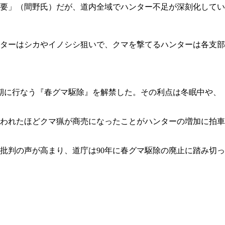
要」（間野氏）だが、道内全域でハンター不足が深刻化してい
ハンターはシカやイノシシ狙いで、クマを撃てるハンターは各支部
雪期に行なう『春グマ駆除』を解禁した。その利点は冬眠中や、
言われたほどクマ猟が商売になったことがハンターの増加に拍車
批判の声が高まり、道庁は90年に春グマ駆除の廃止に踏み切っ