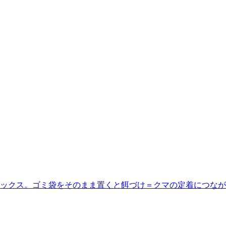
ックス。ゴミ袋をそのまま置くと餌づけ＝クマの定着につなが