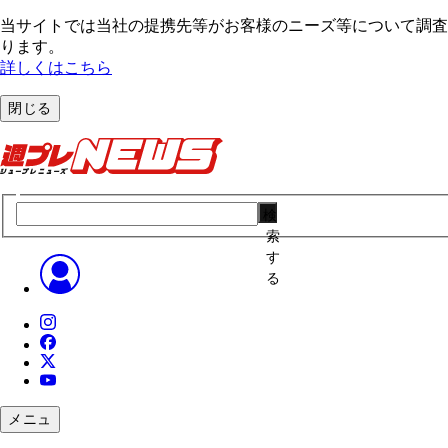
当サイトでは当社の提携先等がお客様のニーズ等について調査・
ります。
詳しくはこちら
閉じる
検
索
す
る
メニュ