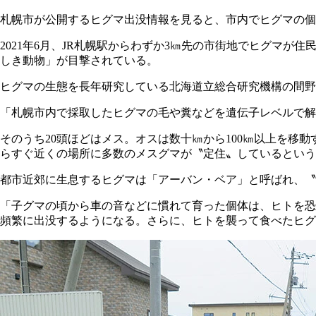
札幌市が公開するヒグマ出没情報を見ると、市内でヒグマの個
2021年6月、JR札幌駅からわずか3㎞先の市街地でヒグマが
しき動物」が目撃されている。
ヒグマの生態を長年研究している北海道立総合研究機構の間野
「札幌市内で採取したヒグマの毛や糞などを遺伝子レベルで解
そのうち20頭ほどはメス。オスは数十㎞から100㎞以上を移
らすぐ近くの場所に多数のメスグマが〝定住〟しているという
都市近郊に生息するヒグマは「アーバン・ベア」と呼ばれ、〝
「子グマの頃から車の音などに慣れて育った個体は、ヒトを恐
頻繁に出没するようになる。さらに、ヒトを襲って食べたヒグ