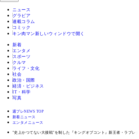
ニュース
グラビア
連載コラム
コミック
キン肉マン
新しいウィンドウで開く
新着
エンタメ
スポーツ
クルマ
ライフ・文化
社会
政治・国際
経済・ビジネス
IT・科学
写真
週プレNEWS TOP
新着ニュース
エンタメニュース
"史上かつてない大接戦"を制した『キングオブコント』新王者・ラブレタ