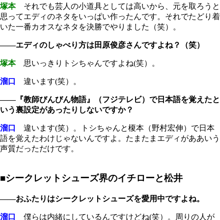
塚本
それでも芸人の小道具としては高いから、元を取ろうと
思ってエディのネタをいっぱい作ったんです。それでたどり着
いた一番カオスなネタを決勝でやりました（笑）。
――エディのしゃべり方は田原俊彦さんですよね？（笑）
塚本
思いっきりトシちゃんですよね(笑）。
溜口
違います(笑）。
――『教師びんびん物語』（フジテレビ）で日本語を覚えたと
いう裏設定があったりしないですか？
溜口
違います(笑）。トシちゃんと榎本（野村宏伸）で日本
語を覚えたわけじゃないんですよ。たまたまエディがああいう
声質だっただけです。
■シークレットシューズ界のイチローと松井
――おふたりはシークレットシューズを愛用中ですよね。
溜口
僕らは内緒にしているんですけどね(笑）。周りの人が