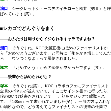
溜口
シークレットシューズ界のイチローと松井（秀喜）と呼
ばれています(笑）。
■シカゴでどんぐりをまく
――おふたりは周りからイジられるキャラですよね？
溜口
そうですね。KOC決勝直後にほかのファイナリストか
ら「おめでとうございます」と同時に「靴をかさ増ししてんだ
ろ！ ウソつくなよ」って罵倒されました。
塚本
「おめでとう」からの罵倒が早かったですよ（笑）。
――後輩から舐められがち？
塚本
そうですね(笑）。KOCコラボカフェにファイナリスト
全員のパネルが並んでいて、そこにサインを書きに行ったら、
僕の顔だけ落書きされていて......。顔をマジックで縁取られ
て、「138㎝」って書かれていました(笑）。一般の方は入れな
い場所なので、どう考えてもファイナリストの後輩の仕業で