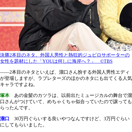
決勝2本目のネタ。外国人男性と熱狂的ジュビロサポーターの
女性を題材にした「YOUは何しに海岸へ？」 ©TBS
――2本目のネタといえば、溜口さん扮する外国人男性エディ
が登場しますが、ラブレターズのほかのネタにも出てくる人気
キャラですよね。
塚本
あの金髪のカツラは、以前出たミュージカルの舞台で溜
口さんがつけていて、めちゃくちゃ似合っていたので譲っても
らったんです。
溜口
30万円ぐらいする良いやつなんですけど、3万円ぐらい
にしてもらいました。