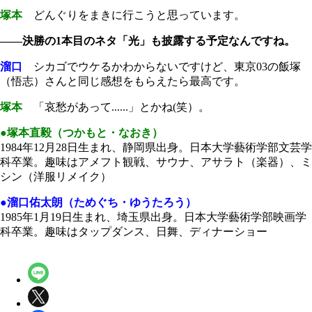
塚本
どんぐりをまきに行こうと思っています。
――決勝の1本目のネタ「光」も披露する予定なんですね。
溜口
シカゴでウケるかわからないですけど、東京03の飯塚
（悟志）さんと同じ感想をもらえたら最高です。
塚本
「哀愁があって......」とかね(笑）。
●塚本直毅（つかもと・なおき）
1984年12月28日生まれ、静岡県出身。日本大学藝術学部文芸学
科卒業。趣味はアメフト観戦、サウナ、アサラト（楽器）、ミ
シン（洋服リメイク）
●溜口佑太朗（ためぐち・ゆうたろう）
1985年1月19日生まれ、埼玉県出身。日本大学藝術学部映画学
科卒業。趣味はタップダンス、日舞、ディナーショー