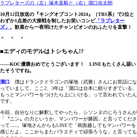
ラブレターズの（左）塚本直毅と（右）溜口佑太朗
10月12日放送の『キングオブコント2024』（TBS系）で2位と
わずか1点差の大接戦を制したお笑いコンビ
「ラブレター
ズ」
。歓喜から一夜明けたチャンピオンのおふたりを直撃！
＊ ＊ ＊
■エディのモデルはトシちゃん!?
――KOC優勝おめでとうございます！ LINEもたくさん届い
たそうですね。
溜口
僕はドランクドラゴンの塚地（武雅）さんにお世話にな
っていまして。ここ2、3年は「溜口は台本に頼りすぎている。
もっとマンパワーをつけたら上にいける」って言われていたん
です。
今回、自分なりに解釈してやったら、シソンヌのじろうさんが
「〝ニン〟の力というか、マンパワーが勝因」と言ってくださ
って......。塚地さんからもLINEで「画面越しでもマンパワーを
感じたよ。ここからまたバラエティで頑張ろうな」と言っても