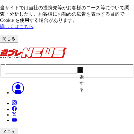
当サイトでは当社の提携先等がお客様のニーズ等について調
査・分析したり、お客様にお勧めの広告を表⽰する⽬的で
Cookie を使⽤する場合があります。
詳しくはこちら
閉じる
検
索
す
る
メニュ