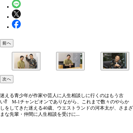
前へ
河本太
東野幸治
河本太と東野幸治
次へ
迷える青少年が作家や芸人に人生相談しに行くのはもう古
い⁉ M-1チャンピオンでありながら、これまで数々のやらか
しをしてきた迷える40歳、ウエストランドの河本太が、さまざ
まな先輩・仲間に人生相談を受けに...