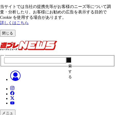
当サイトでは当社の提携先等がお客様のニーズ等について調
査・分析したり、お客様にお勧めの広告を表⽰する⽬的で
Cookie を使⽤する場合があります。
詳しくはこちら
閉じる
検
索
す
る
メニュ