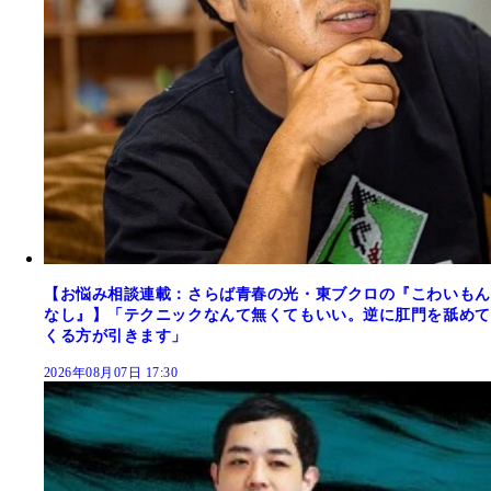
【お悩み相談連載：さらば青春の光・東ブクロの『こわいもん
なし』】「テクニックなんて無くてもいい。逆に肛門を舐めて
くる方が引きます」
2026年08月07日 17:30