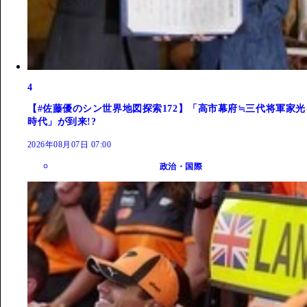
4
【#佐藤優のシン世界地図探索172】「高市幕府≒三代将軍家光
時代」が到来!?
2026年08月07日 07:00
政治・国際