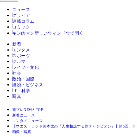
ニュース
グラビア
連載コラム
コミック
キン肉マン
新しいウィンドウで開く
新着
エンタメ
スポーツ
クルマ
ライフ・文化
社会
政治・国際
経済・ビジネス
IT・科学
写真
週プレNEWS TOP
新着ニュース
エンタメニュース
【ウエストランド河本太の『人生相談する側チャンピオン』】第5回 
画像・写真