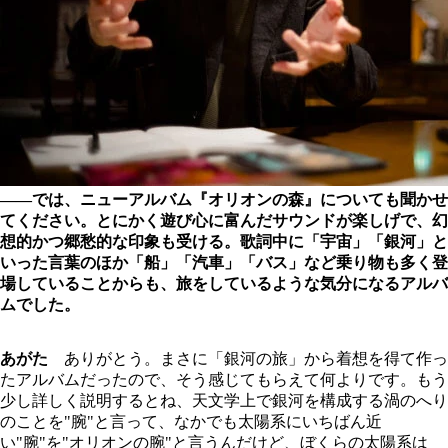
――では、ニューアルバム『オリオンの森』についても聞かせ
てください。とにかく遊び心に富んだサウンドが楽しげで、幻
想的かつ郷愁的な印象も受ける。歌詞中に「宇宙」「銀河」と
いった言葉のほか「船」「汽車」「バス」など乗り物も多く登
場していることからも、旅をしているような気分になるアルバ
ムでした。
あがた
ありがとう。まさに「銀河の旅」から着想を得て作っ
たアルバムだったので、そう感じてもらえて何よりです。もう
少し詳しく説明するとね、天文学上で銀河を構成する渦のへり
のことを"腕"と言って、なかでも太陽系にいちばん近
い"腕"を"オリオンの腕"と言うんだけど、ぼくらの太陽系は