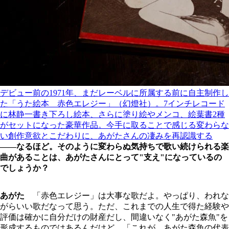
デビュー前の1971年、まだレーベルに所属する前に自主制作し
た「うた絵本 赤色エレジー」（幻燈社）。7インチレコード
に林静一書き下ろし絵本、さらに塗り絵やメンコ、絵葉書2種
がセットになった豪華作品。今手に取ることで感じる変わらな
い創作意欲とこだわりに、あがたさんの凄みを再認識する
――なるほど。そのように変わらぬ気持ちで歌い続けられる楽
曲があることは、あがたさんにとって"支え"になっているの
でしょうか？
あがた
「赤色エレジー」は大事な歌だよ。やっぱり、われな
がらいい歌だなって思う。ただ、これまでの人生で得た経験や
評価は確かに自分だけの財産だし、間違いなく"あがた森魚"を
形成するものではあるんだけど、「これが、あがた森魚の代表