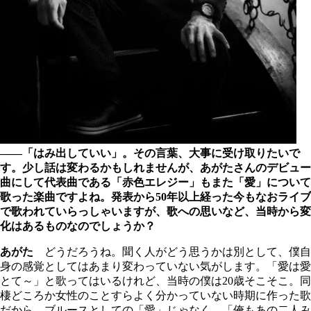
――「はみ出していい」。その言葉、大事に受け取りたいで
す。少し話は変わるかもしれませんが、あがたさんのデビュー
曲にして代表曲である「赤色エレジー」もまた「愛」について
歌った楽曲ですよね。発表から50年以上経った今もなおライブ
で歌われていらっしゃいますが、歌への思いなど、当時から変
化はあるものなのでしょうか？
あがた
どうだろうね。聞く人がどう思うかは別として、僕自
身の感覚としてはあまり変わっていない気がします。「愛は愛
とて～」と歌ってはいるけれど、当時の僕は20歳そこそこ。同
棲どころか女性のことすらよく分かっていない時期に作った歌
だから、ブルースとしての「愛」じゃなく、「俺もあの二人み