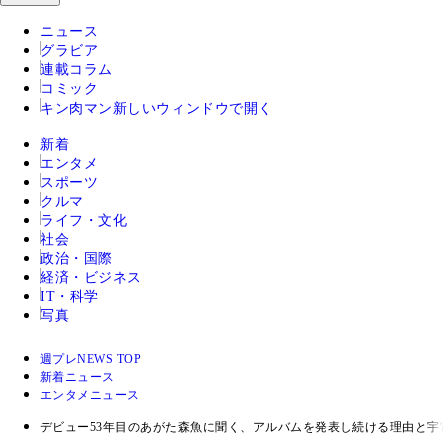
ニュース
グラビア
連載コラム
コミック
キン肉マン
新しいウィンドウで開く
新着
エンタメ
スポーツ
クルマ
ライフ・文化
社会
政治・国際
経済・ビジネス
IT・科学
写真
週プレNEWS TOP
新着ニュース
エンタメニュース
デビュー53年目のあがた森魚に聞く、アルバムを発表し続ける理由と宇