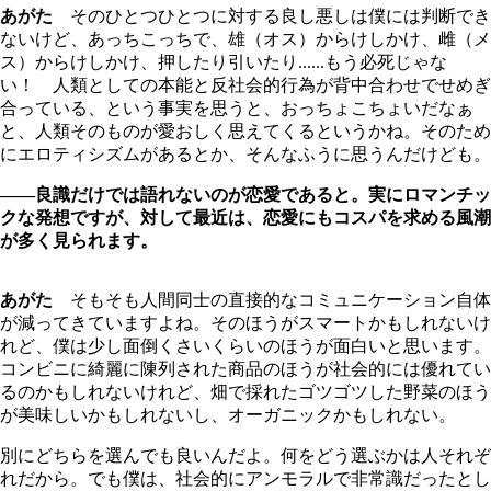
あがた
そのひとつひとつに対する良し悪しは僕には判断でき
ないけど、あっちこっちで、雄（オス）からけしかけ、雌（メ
ス）からけしかけ、押したり引いたり......もう必死じゃな
い！ 人類としての本能と反社会的行為が背中合わせでせめぎ
合っている、という事実を思うと、おっちょこちょいだなぁ
と、人類そのものが愛おしく思えてくるというかね。そのため
にエロティシズムがあるとか、そんなふうに思うんだけども。
――良識だけでは語れないのが恋愛であると。実にロマンチッ
クな発想ですが、対して最近は、恋愛にもコスパを求める風潮
が多く見られます。
あがた
そもそも人間同士の直接的なコミュニケーション自体
が減ってきていますよね。そのほうがスマートかもしれないけ
れど、僕は少し面倒くさいくらいのほうが面白いと思います。
コンビニに綺麗に陳列された商品のほうが社会的には優れてい
るのかもしれないけれど、畑で採れたゴツゴツした野菜のほう
が美味しいかもしれないし、オーガニックかもしれない。
別にどちらを選んでも良いんだよ。何をどう選ぶかは人それぞ
れだから。でも僕は、社会的にアンモラルで非常識だったとし