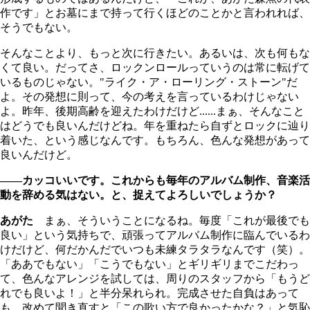
作です」とお墓にまで持って行くほどのことかと言われれば、
そうでもない。
そんなことより、もっと次に行きたい。あるいは、次も何もな
くて良い。だってさ、ロックンロールっていうのは常に転げて
いるものじゃない。"ライク・ア・ローリング・ストーン"だ
よ。その発想に則って、今の考えを言っているわけじゃない
よ。昨年、後期高齢を迎えたわけだけど......まぁ、そんなこと
はどうでも良いんだけどね。年を重ねたら自ずとロックに辿り
着いた、という感じなんです。もちろん、色んな発想があって
良いんだけど。
――カッコいいです。これからも毎年のアルバム制作、音楽活
動を辞める気はない。と、捉えてよろしいでしょうか？
あがた
まぁ、そういうことになるね。毎度「これが最後でも
良い」という気持ちで、頑張ってアルバム制作に臨んでいるわ
けだけど、何だかんだでいつも未練タラタラなんです（笑）。
「ああでもない」「こうでもない」とギリギリまでこだわっ
て、色んなアレンジを試しては、周りのスタッフから「もうど
れでも良いよ！」と半分呆れられ。完成させた自負はあって
も、改めて聞き直すと「この歌い方で良かったかな？」と気恥