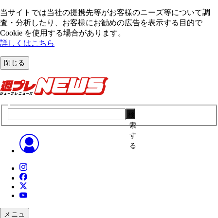
当サイトでは当社の提携先等がお客様のニーズ等について調
査・分析したり、お客様にお勧めの広告を表⽰する⽬的で
Cookie を使⽤する場合があります。
詳しくはこちら
閉じる
検
索
す
る
メニュ