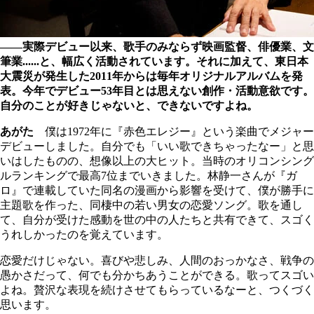
――実際デビュー以来、歌手のみならず映画監督、俳優業、文
筆業......と、幅広く活動されています。それに加えて、東日本
大震災が発生した2011年からは毎年オリジナルアルバムを発
表。今年でデビュー53年目とは思えない創作・活動意欲です。
自分のことが好きじゃないと、できないですよね。
あがた
僕は1972年に『赤色エレジー』という楽曲でメジャー
デビューしました。自分でも「いい歌できちゃったなー」と思
いはしたものの、想像以上の大ヒット。当時のオリコンシング
ルランキングで最高7位までいきました。林静一さんが『ガ
ロ』で連載していた同名の漫画から影響を受けて、僕が勝手に
主題歌を作った、同棲中の若い男女の恋愛ソング。歌を通し
て、自分が受けた感動を世の中の人たちと共有できて、スゴく
うれしかったのを覚えています。
恋愛だけじゃない。喜びや悲しみ、人間のおっかなさ、戦争の
愚かさだって、何でも分かちあうことができる。歌ってスゴい
よね。贅沢な表現を続けさせてもらっているなーと、つくづく
思います。