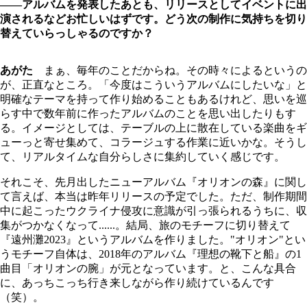
――アルバムを発表したあとも、リリースとしてイベントに出
演されるなどお忙しいはずです。どう次の制作に気持ちを切り
替えていらっしゃるのですか？
あがた
まぁ、毎年のことだからね。その時々によるというの
が、正直なところ。「今度はこういうアルバムにしたいな」と
明確なテーマを持って作り始めることもあるけれど、思いを巡
らす中で数年前に作ったアルバムのことを思い出したりもす
る。イメージとしては、テーブルの上に散在している楽曲をギ
ューっと寄せ集めて、コラージュする作業に近いかな。そうし
て、リアルタイムな自分らしさに集約していく感じです。
それこそ、先月出したニューアルバム『オリオンの森』に関し
て言えば、本当は昨年リリースの予定でした。ただ、制作期間
中に起こったウクライナ侵攻に意識が引っ張られるうちに、収
集がつかなくなって......。結局、旅のモチーフに切り替えて
『遠州灘2023』というアルバムを作りました。"オリオン"とい
うモチーフ自体は、2018年のアルバム『理想の靴下と船』の1
曲目「オリオンの腕」が元となっています。と、こんな具合
に、あっちこっち行き来しながら作り続けているんです
（笑）。