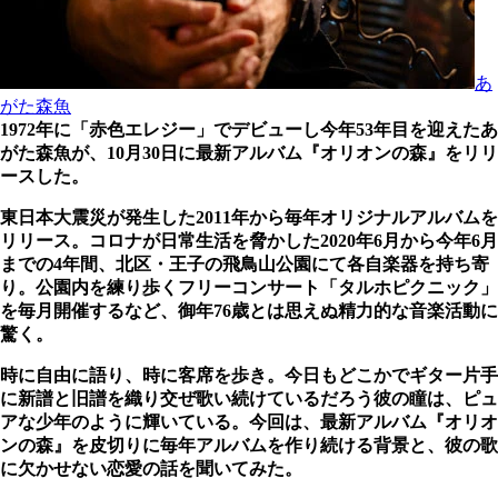
あ
がた森魚
1972年に「赤色エレジー」でデビューし今年53年目を迎えたあ
がた森魚が、10月30日に最新アルバム『オリオンの森』をリリ
ースした。
東日本大震災が発生した2011年から毎年オリジナルアルバムを
リリース。コロナが日常生活を脅かした2020年6月から今年6月
までの4年間、北区・王子の飛鳥山公園にて各自楽器を持ち寄
り。公園内を練り歩くフリーコンサート「タルホピクニック」
を毎月開催するなど、御年76歳とは思えぬ精力的な音楽活動に
驚く。
時に自由に語り、時に客席を歩き。今日もどこかでギター片手
に新譜と旧譜を織り交ぜ歌い続けているだろう彼の瞳は、ピュ
アな少年のように輝いている。今回は、最新アルバム『オリオ
ンの森』を皮切りに毎年アルバムを作り続ける背景と、彼の歌
に欠かせない恋愛の話を聞いてみた。