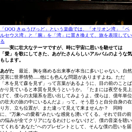
「QQQ きゅうぴっど」という楽曲では、「オリオン湾」「ペ
ルセウス湾」と「腕」を「湾」に置き換えて、旅を表現してい
る
――実に壮大なテーマですが、時に宇宙に思いを馳せては
「愛」を歌にしてきた、あがたさんらしいアルバムのような気
もします。
あがた
最近、胸を痛める出来事が本当に多いじゃない。自然
災害に世界情勢......他にも色んな問題がありますよね。ただ
「木を見て森を見ず」って言葉があるように、目の前のことば
かり見ていると本質を見失うというか。「たまには夜空を見上
げて、僕らの太陽系を思い出してみようよ。僕らは、億年単位
の壮大の旅の中にいるんだよ」って。そう思うと自分自身の在
り方、立ち位置が、また違って見えて来ませんか？ 同時
に、"万象への愛着"みたいな感覚も湧いてくる。それで目の前
の悩みが全てクリアになるわけじゃないけど、僕の音楽を聴い
てくれる"あなた"へのプレゼントとして、そんな僕の思いを届