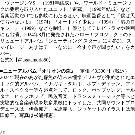
「ヴァージンVS」（1981年結成）や、ワールド・ミュージッ
クの要素を取り入れたユニット「雷蔵」（1990年結成）など、
音楽活動だけでも多岐にわたるほか、映画監督として『僕は天
使ぢゃないよ』（1974）『オートバイ少女』（1994）『港のロ
キシー』（1999）などを制作、俳優としてテレビドラマや映画
にも出演。2024年8月に発売されたハロー！プロジェクトのト
リビュートアルバム『シューティング スター』にも参加。ス
マイレージ「あすはデートなのに、今すぐ声が聞きたい」をカ
バー。
公式X【@agatamorio50】
■ニューアルバム『オリオンの森』
定価／3,300円（税込）
2024年現在のあがた森魚の近未来憧憬デジャヴが集約されたエ
ポック的アルバム。イナガキ・タルホ、ボブ・ディラン、フィ
ル・スペクター等を起点として、ロック、ポップソング、オル
タナ、ヒップホップ、民族音楽、トランスミュージック等へと
実験的な音楽表現を幾多果敢にトライした。共同サウンドプロ
デュースは、伊藤彼方、塚原義弘。ジャケットのイラストは池
田修三。写真は杉浦邦恵。