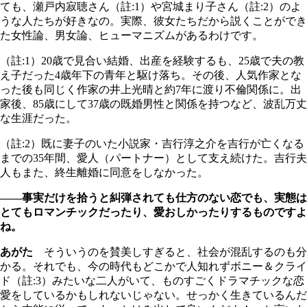
ても、瀬戸内寂聴さん（註:1）や宮城まり子さん（註:2）のよ
うな人たちが好きなの。実際、彼女たちだから説くことができ
た女性論、男女論、ヒューマニズムがあるわけです。
（註:1）20歳で見合い結婚、出産を経験するも、25歳で夫の教
え子だった4歳年下の青年と駆け落ち。その後、人気作家とな
った後も同じく作家の井上光晴と約7年に渡り不倫関係に。出
家後、85歳にして37歳の既婚男性と関係を持つなど、波乱万丈
な生涯だった。
（註:2）既に妻子のいた小説家・吉行淳之介を吉行が亡くなる
までの35年間、愛人（パートナー）として支え続けた。吉行夫
人もまた、終生離婚に同意をしなかった。
――事実だけを拾うと糾弾されても仕方のない恋でも、実態は
とてもロマンチックだったり、愛おしかったりするものですよ
ね。
あがた
そういうのを賛美しすぎると、社会が混乱するのも分
かる。それでも、今の時代もどこかで人知れずボニー＆クライ
ド（註:3）みたいな二人がいて、ものすごくドラマチックな恋
愛をしているかもしれないじゃない。せっかく生きているんだ