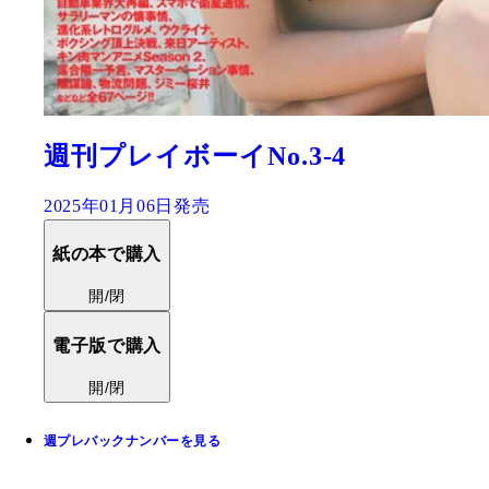
週刊プレイボーイNo.3-4
2025年01月06日発売
紙の本で購入
開/閉
電子版で購入
開/閉
週プレバックナンバーを見る