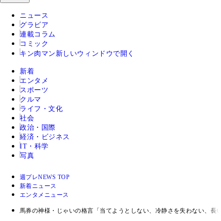
ニュース
グラビア
連載コラム
コミック
キン肉マン
新しいウィンドウで開く
新着
エンタメ
スポーツ
クルマ
ライフ・文化
社会
政治・国際
経済・ビジネス
IT・科学
写真
週プレNEWS TOP
新着ニュース
エンタメニュース
馬券の神様・じゃいの格言「当てようとしない、冷静さを失わない、長い