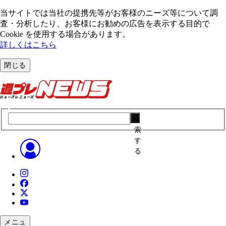
当サイトでは当社の提携先等がお客様のニーズ等について調
査・分析したり、お客様にお勧めの広告を表⽰する⽬的で
Cookie を使⽤する場合があります。
詳しくはこちら
閉じる
検
索
す
る
メニュ