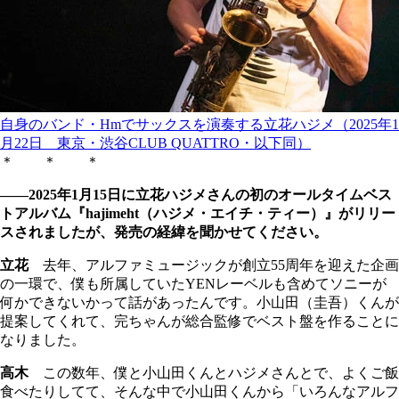
自身のバンド・Hmでサックスを演奏する立花ハジメ（2025年1
月22日 東京・渋谷CLUB QUATTRO・以下同）
＊ ＊ ＊
――2025年1月15日に立花ハジメさんの初のオールタイムベス
トアルバム『hajimeht（ハジメ・エイチ・ティー）』がリリー
スされましたが、発売の経緯を聞かせてください。
立花
去年、アルファミュージックが創立55周年を迎えた企画
の一環で、僕も所属していたYENレーベルも含めてソニーが
何かできないかって話があったんです。小山田（圭吾）くんが
提案してくれて、完ちゃんが総合監修でベスト盤を作ることに
なりました。
高木
この数年、僕と小山田くんとハジメさんとで、よくご飯
食べたりしてて、そんな中で小山田くんから「いろんなアルフ