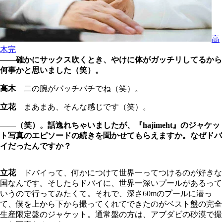
高
木完
――確かにサックス吹くとき、やけに体がガッチリしてるから
何事かと思いました（笑）。
高木
二の腕がバッチバチでね（笑）。
立花
まあまあ、そんな感じです（笑）。
――（笑）。話逸れちゃいましたが、『hajimeht』のジャケッ
ト写真のエピソードの続きを聞かせてもらえますか。なぜドバ
イだったんですか？
立花
ドバイって、何かにつけて世界一ってつけるのが好きな
国なんです。そしたらドバイに、世界一深いプールがあるって
いうので行ってみたくて。それで、深さ60mのプールに潜っ
て、僕を上から下から撮ってくれてできたのがベスト盤の完全
生産限定盤のジャケット。通常盤の方は、アブダビの砂漠で撮