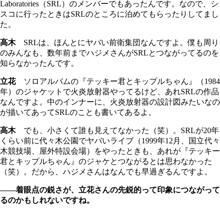
Laboratories（SRL）のメンバーでもあったんです。なので、シ
スコに行ったときはSRLのところに泊めてもらったりしてまし
た。
高木
SRLは、ほんとにヤバい前衛集団なんですよ。僕も周り
のみんなも、数年前までハジメさんがSRLとつながってるのを
知らなかったんです。
立花
ソロアルバムの『テッキー君とキップルちゃん』（1984
年）のジャケットで火炎放射器やってるけど、あれSRLの作品
なんですよ。中のインナーに、火炎放射器の設計図みたいなの
が描いてあってSRLのことも書いてあるよ。
高木
でも、小さくて誰も見えてなかった（笑）。SRLが20年
くらい前に代々木公園でヤバいライブ（1999年12月、国立代々
木競技場、屋外特設会場）をやったときも、あれが『テッキー
君とキップルちゃん』のジャケとつながるとは思わなかった
（笑）。だから、ハジメさんはなんでも早過ぎるんですよ。
――着眼点の鋭さが、立花さんの先鋭的って印象につながって
るのかもしれないですね。