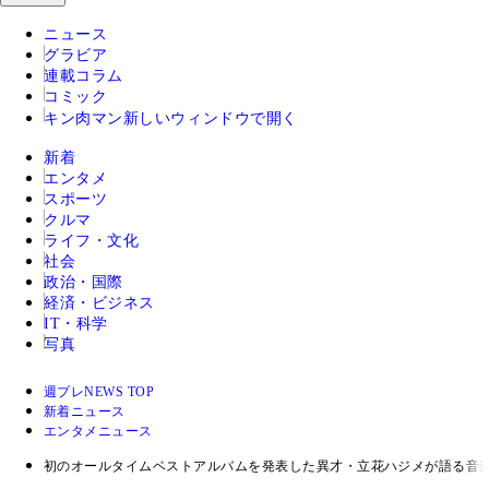
ニュース
グラビア
連載コラム
コミック
キン肉マン
新しいウィンドウで開く
新着
エンタメ
スポーツ
クルマ
ライフ・文化
社会
政治・国際
経済・ビジネス
IT・科学
写真
週プレNEWS TOP
新着ニュース
エンタメニュース
初のオールタイムベストアルバムを発表した異才・立花ハジメが語る音