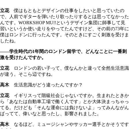
立花
僕はもともとデザインの仕事をしたいと思っていたの
で、人前でギターを弾いたり歌ったりするとは思ってなかった
んです。WORKSHOP MU!!というデザイン集団に師事して見
習いというか使い走りをやってたんですけど、その前の73年に
僕はロンドンに行ったんです。そのときにすごく刺激を受けま
したね。
――学生時代の1年間のロンドン留学で、どんなことに一番刺
激を受けたんですか。
立花
ロンドンの若い子って、僕なんかと違って全然生活意識
が違う。そこら辺ですね。
高木
生活意識がどう違ったんですか？
立花
イギリスって階級社会じゃないですか。生まれたときか
ら「あなたは自動車工場で働く人です」とか大体決まっちゃっ
てる。だけども「そんな運命には負けないよ」ってみんながん
ばってて、偉いなと思ったし、影響されました。
高木
なるほど、ミュージシャンやサッカー選手とかそうです