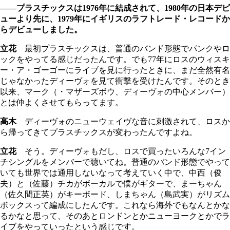
――プラスチックスは1976年に結成されて、1980年の日本デビ
ューより先に、1979年にイギリスのラフトレード・レコードか
らデビューしました。
立花
最初プラスチックスは、普通のバンド形態でパンクやロ
ックをやってる感じだったんです。でも77年にロスのウィスキ
ー・ア・ゴーゴーにライブを見に行ったときに、まだ全然有名
じゃなかったディーヴォを見て衝撃を受けたんです。そのとき
以来、マーク（・マザーズボウ、ディーヴォの中心メンバー）
とは仲よくさせてもらってます。
高木
ディーヴォのニューウェイヴな音に刺激されて、ロスか
ら帰ってきてプラスチックスが変わったんですよね。
立花
そう。ディーヴォもだし、ロスで買ったいろんな7イン
チシングルをメンバーで聴いてね。普通のバンド形態でやって
いても世界では通用しないなって考えていく中で、中西（俊
夫）と（佐藤）チカがボーカルで僕がギターで、まーちゃん
（佐久間正英）がキーボード、しまちゃん（島武実）がリズム
ボックスって編成にしたんです。これなら海外でもなんとかな
るかなと思って、そのあとロンドンとかニューヨークとかでラ
イブをやっていったという感じです。