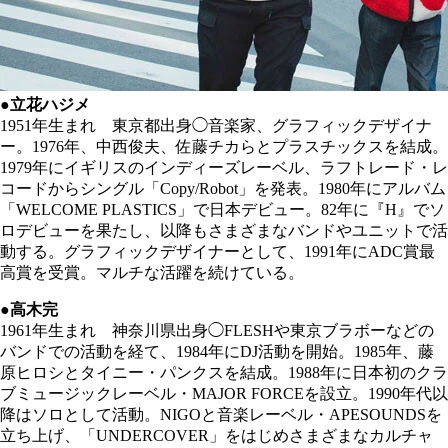
●立花ハジメ
1951年生まれ 東京都出身◯音楽家、グラフィックデザイナ
ー。1976年、中西俊夫、佐藤チカらとプラスチックスを結成。
1979年にイギリスのインディーズレーベル、ラフトレード・レ
コードからシングル「Copy/Robot」を発表。1980年にアルバム
「WELCOME PLASTICS」で日本デビュー。82年に『H』でソ
ロデビューを果たし、以降もさまざまなバンドやユニットで活
動する。グラフィックデザイナーとして、1991年にADC賞最
高賞を受賞。マルチな活躍を続けている。
●高木完
1961年生まれ 神奈川県出身◯FLESHや東京ブラボーなどの
バンドでの活動を経て、1984年にDJ活動を開始。1985年、藤
原ヒロシとタイニー・パンクスを結成。1988年に日本初のクラ
ブミュージックレーベル・MAJOR FORCEを設立。1990年代以
降はソロとして活動。NIGOと音楽レーベル・APESOUNDSを
立ち上げ、「UNDERCOVER」をはじめさまざまなカルチャ