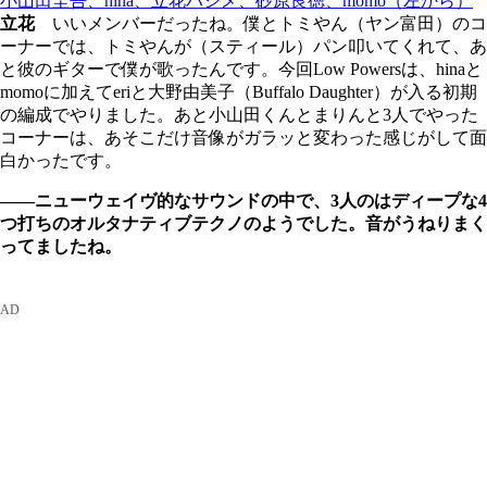
小山田圭吾、hina、立花ハジメ、砂原良徳、momo（左から）
立花
いいメンバーだったね。僕とトミやん（ヤン富田）のコ
ーナーでは、トミやんが（スティール）パン叩いてくれて、あ
と彼のギターで僕が歌ったんです。今回Low Powersは、hinaと
momoに加えてeriと大野由美子（Buffalo Daughter）が入る初期
の編成でやりました。あと小山田くんとまりんと3人でやった
コーナーは、あそこだけ音像がガラッと変わった感じがして面
白かったです。
――ニューウェイヴ的なサウンドの中で、3人のはディープな4
つ打ちのオルタナティブテクノのようでした。音がうねりまく
ってましたね。