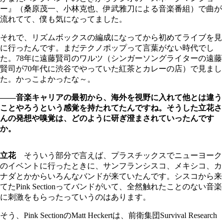
ー』（桑原茂一、小林克也、伊武雅刀による音楽番組）で曲が
流れてて、僕も気になってました。
それで、リズムボックスの編成になってから初めてライブを見
に行ったんです。まだテクノポップって言葉がない時代でし
た。78年に遠藤賢司のワルツ（シンガーソングライターの遠藤
賢司が70年代に渋谷でやっていた紅茶とカレーの店）で見まし
た。かっこよかったな～。
――音楽キャリアの最初から、海外を視野に入れて他とは違う
ことやろうという感覚を持たれてたんですね。そうした立花さ
んの発想や嗅覚は、どのように研ぎ澄まされていったんです
か。
立花
そういう部分で言えば、プラスチックスでニューヨーク
のイベントに行ったときに、サンフランシスコ、メキシコ、カ
ナダとかからいろんなバンドが来ていたんです。シスコから来
てたPink Sectionってバンドがいて、全然触れたことのない音楽
に刺激をもらったっていうのはあります。
そう、Pink SectionのMatt Heckertは、前衛集団Survival Research