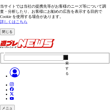
当サイトでは当社の提携先等がお客様のニーズ等について調
査・分析したり、お客様にお勧めの広告を表⽰する⽬的で
Cookie を使⽤する場合があります。
詳しくはこちら
閉じる
検
索
す
る
メニュ