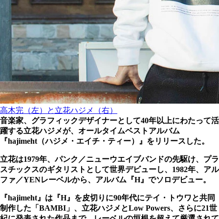
高木完（左）と立花ハジメ（右）
音楽家、グラフィックデザイナーとして40年以上にわたって活
躍する立花ハジメが、オールタイムベストアルバム
『hajimeht（ハジメ・エイチ・ティー）』をリリースした。
立花は1979年、パンク／ニューウエイブバンドの先駆け、プラ
スチックスのギタリストとして世界デビューし、1982年、アル
ファ／YENレーベルから、アルバム『H』でソロデビュー。
『hajimeht』は『H』を皮切りに90年代にテイ・トウワと共同
制作した「BAMBI」、立花ハジメとLow Powers、さらに21世
紀に発表された作品まで、レーベルの垣根を超えて厳選されて