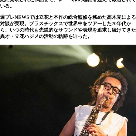
いる。
週プレNEWSでは立花と本作の総合監修を務めた高木完による
対談が実現。プラスチックスで世界中をツアーした70年代か
ら、いつの時代も先鋭的なサウンドや表現を追求し続けてきた
異才・立花ハジメの活動の軌跡を辿った。