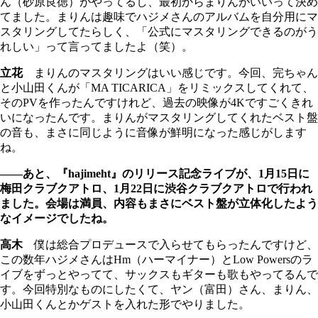
ん（砂原良徳）がやってるし、最初からまりんがいいって決め
てました。まりんは趣味でハジメさんのアルバムを自分用にマ
スタリングしてたらしく、「公式にマスタリングできるのがう
れしい」って言ってましたよ（笑）。
立花
まりんのマスタリングはいい感じです。今回、完ちゃん
と小山田くんが「MA TICARICA」をリミックスしてくれて、
そのPVを作ったんですけれど、過去の映像が4Kですごくきれ
いになったんです。まりんがマスタリングしてくれたベスト盤
の音も、まさに同じように音像が鮮明になった感じがします
ね。
――あと、『hajimeht』のリリース記念ライブが、1月15日に
梅田クラブクアトロ、1月22日に渋谷クラブクアトロで行われ
ました。会場は満員、内容もまさにベスト盤が立体化したよう
なイメージでしたね。
高木
僕は総合プロデュースで入らせてもらったんですけど、
この数年ハジメさんはHm（ハーマイナー）とLow Powersのラ
イブをずっとやってて、サックスもギターも歌もやってるんで
す。今回特別なものにしたくて、ヤン（富田）さん、まりん、
小山田くんとかゲストを入れた形でやりました。