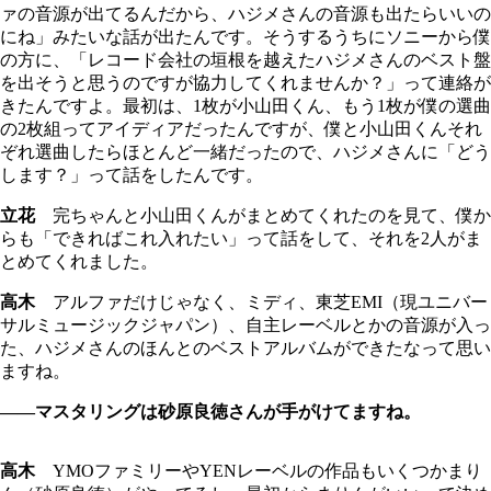
ァの音源が出てるんだから、ハジメさんの音源も出たらいいの
にね」みたいな話が出たんです。そうするうちにソニーから僕
の方に、「レコード会社の垣根を越えたハジメさんのベスト盤
を出そうと思うのですが協力してくれませんか？」って連絡が
きたんですよ。最初は、1枚が小山田くん、もう1枚が僕の選曲
の2枚組ってアイディアだったんですが、僕と小山田くんそれ
ぞれ選曲したらほとんど一緒だったので、ハジメさんに「どう
します？」って話をしたんです。
立花
完ちゃんと小山田くんがまとめてくれたのを見て、僕か
らも「できればこれ入れたい」って話をして、それを2人がま
とめてくれました。
高木
アルファだけじゃなく、ミディ、東芝EMI（現ユニバー
サルミュージックジャパン）、自主レーベルとかの音源が入っ
た、ハジメさんのほんとのベストアルバムができたなって思い
ますね。
――マスタリングは砂原良徳さんが手がけてますね。
高木
YMOファミリーやYENレーベルの作品もいくつかまり