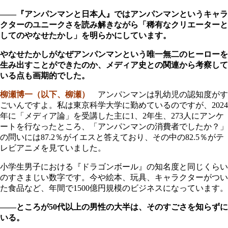
――『アンパンマンと日本人』ではアンパンマンというキャラ
クターのユニークさを読み解きながら「稀有なクリエーターと
してのやなせたかし」を明らかにしています。
やなせたかしがなぜアンパンマンという唯一無二のヒーローを
生み出すことができたのか、メディア史との関連から考察して
いる点も画期的でした。
柳瀬博一（以下、柳瀬）
アンパンマンは乳幼児の認知度がす
ごいんですよ。私は東京科学大学に勤めているのですが、2024
年に「メディア論」を受講した主に1、2年生、273人にアンケ
ートを行なったところ、「アンパンマンの消費者でしたか？」
の問いには87.2％がイエスと答えており、その中の82.5％がテ
レビアニメを見ていました。
小学生男子における『ドラゴンボール』の知名度と同じくらい
のすさまじい数字です。今や絵本、玩具、キャラクターがつい
た食品など、年間で1500億円規模のビジネスになっています。
――ところが50代以上の男性の大半は、そのすごさを知らずに
いる。