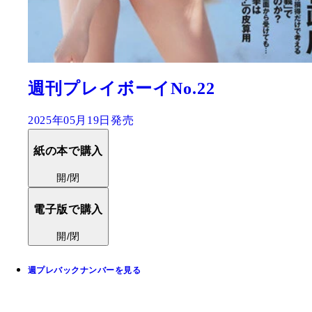
週刊プレイボーイNo.22
2025年05月19日発売
紙の本で購入
開/閉
電子版で購入
開/閉
週プレバックナンバーを見る