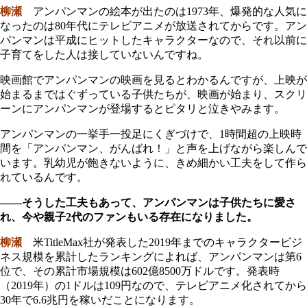
柳瀬
アンパンマンの絵本が出たのは1973年、爆発的な人気に
なったのは80年代にテレビアニメが放送されてからです。アン
パンマンは平成にヒットしたキャラクターなので、それ以前に
子育てをした人は接していないんですね。
映画館でアンパンマンの映画を見るとわかるんですが、上映が
始まるまではぐずっている子供たちが、映画が始まり、スクリ
ーンにアンパンマンが登場するとピタリと泣きやみます。
アンパンマンの一挙手一投足にくぎづけで、1時間超の上映時
間を「アンパンマン、がんばれ！」と声を上げながら楽しんで
います。乳幼児が飽きないように、きめ細かい工夫をして作ら
れているんです。
――そうした工夫もあって、アンパンマンは子供たちに愛さ
れ、今や親子2代のファンもいる存在になりました。
柳瀬
米TitleMax社が発表した2019年までのキャラクタービジ
ネス規模を累計したランキングによれば、アンパンマンは第6
位で、その累計市場規模は602億8500万ドルです。発表時
（2019年）の1ドルは109円なので、テレビアニメ化されてから
30年で6.6兆円を稼いだことになります。