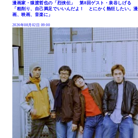
漫画家・猿渡哲也の「烈侠伝」 第8回ゲスト・泉谷しげる
「粗削り、自己満足でいいんだよ！ とにかく熱狂したい。漫
画、映画、音楽に」
2026年08月02日 09:00