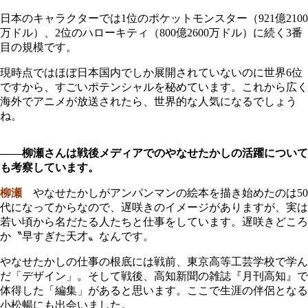
日本のキャラクターでは1位のポケットモンスター（921億2100
万ドル）、2位のハローキティ（800億2600万ドル）に続く3番
目の規模です。
現時点ではほぼ日本国内でしか展開されていないのに世界6位
ですから、すごいポテンシャルを秘めています。これから広く
海外でアニメが放送されたら、世界的な人気になるでしょう
ね。
――柳瀬さんは戦後メディアでのやなせたかしの活躍について
も考察しています。
柳瀬
やなせたかしがアンパンマンの絵本を描き始めたのは50
代になってからなので、遅咲きのイメージがありますが、実は
若い頃から名だたる人たちと仕事をしています。遅咲きどころ
か〝早すぎた天才〟なんです。
やなせたかしの仕事の根底には戦前、東京高等工芸学校で学ん
だ「デザイン」。そして戦後、高知新聞の雑誌『月刊高知』で
体得した「編集」があると思います。ここで生涯の伴侶となる
小松暢にも出会いました。