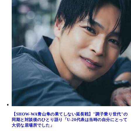
【SHOW-WA青山隼の果てしない延長戦】"調子乗り世代"の
同期と対談後のひとり語り「U-20代表は当時の自分にとって
大切な居場所でした」