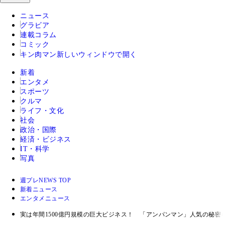
ニュース
グラビア
連載コラム
コミック
キン肉マン
新しいウィンドウで開く
新着
エンタメ
スポーツ
クルマ
ライフ・文化
社会
政治・国際
経済・ビジネス
IT・科学
写真
週プレNEWS TOP
新着ニュース
エンタメニュース
実は年間1500億円規模の巨大ビジネス！ 「アンパンマン」人気の秘密