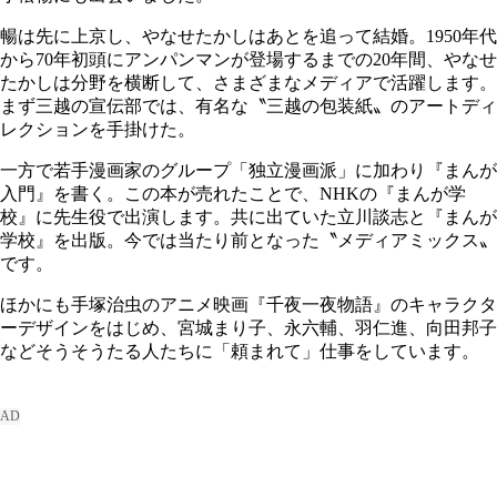
暢は先に上京し、やなせたかしはあとを追って結婚。1950年代
から70年初頭にアンパンマンが登場するまでの20年間、やなせ
たかしは分野を横断して、さまざまなメディアで活躍します。
まず三越の宣伝部では、有名な〝三越の包装紙〟のアートディ
レクションを手掛けた。
一方で若手漫画家のグループ「独立漫画派」に加わり『まんが
入門』を書く。この本が売れたことで、NHKの『まんが学
校』に先生役で出演します。共に出ていた立川談志と『まんが
学校』を出版。今では当たり前となった〝メディアミックス〟
です。
ほかにも手塚治虫のアニメ映画『千夜一夜物語』のキャラクタ
ーデザインをはじめ、宮城まり子、永六輔、羽仁進、向田邦子
などそうそうたる人たちに「頼まれて」仕事をしています。