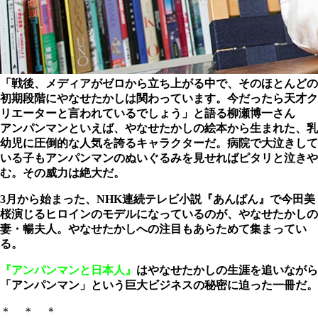
「戦後、メディアがゼロから立ち上がる中で、そのほとんどの
初期段階にやなせたかしは関わっています。今だったら天才ク
リエーターと言われているでしょう」と語る柳瀬博一さん
アンパンマンといえば、やなせたかしの絵本から生まれた、乳
幼児に圧倒的な人気を誇るキャラクターだ。病院で大泣きして
いる子もアンパンマンのぬいぐるみを見せればピタリと泣きや
む。その威力は絶大だ。
3月から始まった、NHK連続テレビ小説『あんぱん』で今田美
桜演じるヒロインのモデルになっているのが、やなせたかしの
妻・暢夫人。やなせたかしへの注目もあらためて集まってい
る。
『アンパンマンと日本人』
はやなせたかしの生涯を追いながら
「アンパンマン」という巨大ビジネスの秘密に迫った一冊だ。
＊ ＊ ＊