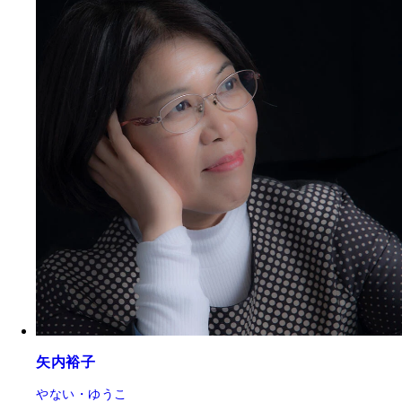
矢内裕子
やない・ゆうこ