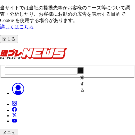
当サイトでは当社の提携先等がお客様のニーズ等について調
査・分析したり、お客様にお勧めの広告を表⽰する⽬的で
Cookie を使⽤する場合があります。
詳しくはこちら
閉じる
検
索
す
る
メニュ