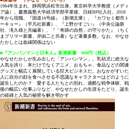
1964年生まれ、静岡県浜松市出身。東京科学大学教授（メディ
ア論）。慶應義塾大学経済学部卒業後、日経BP社入社。2018
年から現職。『国道16号線』（新潮文庫）、『カワセミ都市ト
ーキョー』（平凡社新書）、『上野がすごい』（中央公論新
社、滝久雄と共編著）、『「奇跡の自然」の守りかた』（ちく
まプリマー新書、岸由二と共著）など著書多数。なお、やなせ
たかしとは血縁関係はない
■『アンパンマンと日本人』新潮新書 968円（税込）
やなせたかしが生み出した「アンパンマン」。乳幼児に絶大な
人気を誇り、本だけでなくアニメ、おもちゃ、食品などの関連
グッズと幅広く展開している巨大ビジネスだ。おなかがすいた
人に自分の顔を食べさせる不思議なキャラクターはどのように
誕生したのか？ 愛する人たちとの別れ、過酷な戦争体験、戦
後の幅広い仕事ぶりなど、やなせたかしの生涯をたどり、誕生
の経緯と人気の秘密を解き明かす