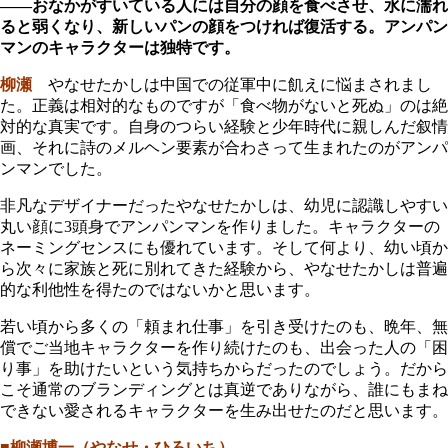
――おなかがすいている人には自分の顔を食べさせ、水に濡れ
ると弱くなり、新しいパンの顔をつければ復活する。アンパン
マンのキャラクターは独特です。
柳瀬
やなせたかしは中国での従軍中に飢えに悩まされまし
た。正義は相対的なものですが「食べ物がないと死ぬ」のは絶
対的な真実です。自身のつらい経験と少年時代に親しんだ叙情
画、それに詩のメルヘン要素が合わさって生まれたのがアンパ
ンマンでした。
非凡なデザイナーだったやなせたかしは、幼児に認識しやすい
丸い顔に3頭身でアンパンマンを作りました。キャラクターの
ネーミングセンスにも優れています。そして何より、幼い頃か
ら次々に家族と死に別れてきた経験から、やなせたかしは普遍
的な利他性を得たのではないかと思います。
若い頃から多くの「頼まれ仕事」を引き受けたのも、晩年、無
償でご当地キャラクターを作り続けたのも、出会った人の「困
り事」を助けたいという気持ちからだったのでしょう。だから
こそ通常のブランディングとは真逆でありながら、誰にもまね
できない愛されるキャラクターを生み出せたのだと思います。
■柳瀬博一（やなせ・ひろいち）