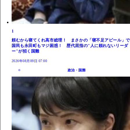
1
頼むから寝てくれ高市総理！ まさかの「寝不足アピール」で
国民も永田町もマジ困惑！ 歴代屈指の"人に頼れないリーダ
ー"が招く国難
2026年08月09日 07:00
政治・国際