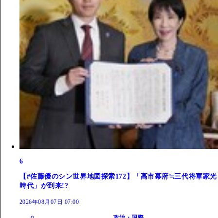
6
【#佐藤優のシン世界地図探索172】「高市幕府≒三代将軍家光
時代」が到来!?
2026年08月07日 07:00
政治・国際