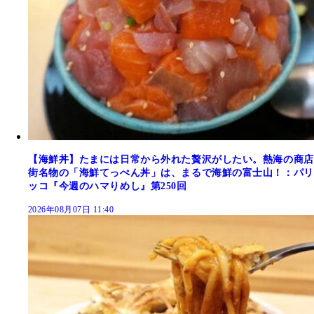
【海鮮丼】たまには日常から外れた贅沢がしたい。熱海の商店
街名物の「海鮮てっぺん丼」は、まるで海鮮の富士山！：パリ
ッコ『今週のハマりめし』第250回
2026年08月07日 11:40