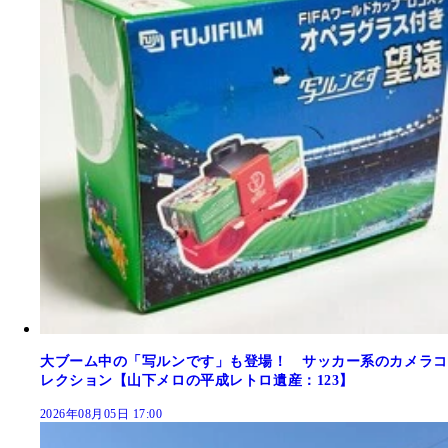
大ブーム中の「写ルンです」も登場！ サッカー系のカメラコ
レクション【山下メロの平成レトロ遺産：123】
2026年08月05日 17:00