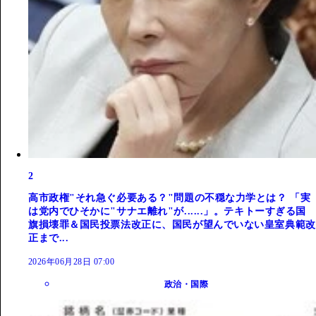
2
高市政権"それ急ぐ必要ある？"問題の不穏な力学とは？ 「実
は党内でひそかに"サナエ離れ"が......」。テキトーすぎる国
旗損壊罪＆国民投票法改正に、国民が望んでいない皇室典範改
正まで...
2026年06月28日 07:00
政治・国際