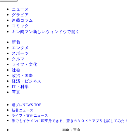
ニュース
グラビア
連載コラム
コミック
キン肉マン
新しいウィンドウで開く
新着
エンタメ
スポーツ
クルマ
ライフ・文化
社会
政治・国際
経済・ビジネス
IT・科学
写真
週プレNEWS TOP
新着ニュース
ライフ・文化ニュース
誰でもイケメンに即変身できる、驚きのＶＯＸＹアプリを試してみた！
画像・写真