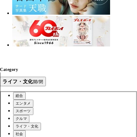
Category
ライフ・文化
開/閉
総合
エンタメ
スポーツ
クルマ
ライフ・文化
社会