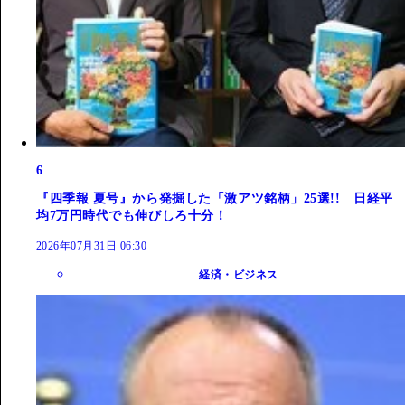
6
『四季報 夏号』から発掘した「激アツ銘柄」25選!! 日経平
均7万円時代でも伸びしろ十分！
2026年07月31日 06:30
経済・ビジネス