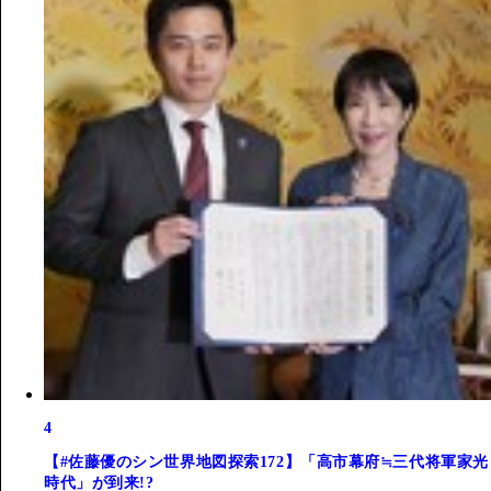
4
【#佐藤優のシン世界地図探索172】「高市幕府≒三代将軍家光
時代」が到来!?