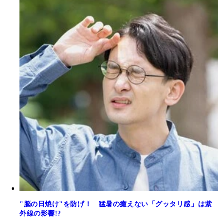
"脳の日焼け"を防げ！ 猛暑の癒えない「グッタリ感」は紫
外線の影響!?