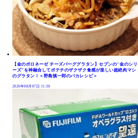
【金のボロネーゼ チーズバーググラタン】セブンの"金のシリ
ーズ"を神融合してポテチのザクザク食感が楽しい超絶肉マシ
のグラタン！＜野島慎一郎のバカレシピ＞
2026年08月07日 11:30