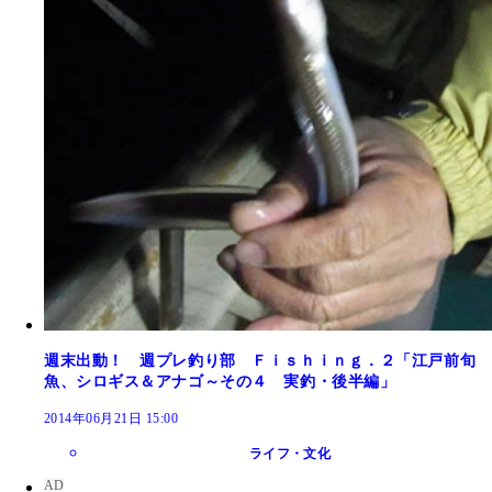
週末出動！ 週プレ釣り部 Ｆｉｓｈｉｎｇ．２「江戸前旬
魚、シロギス＆アナゴ～その４ 実釣・後半編」
2014年06月21日 15:00
ライフ・文化