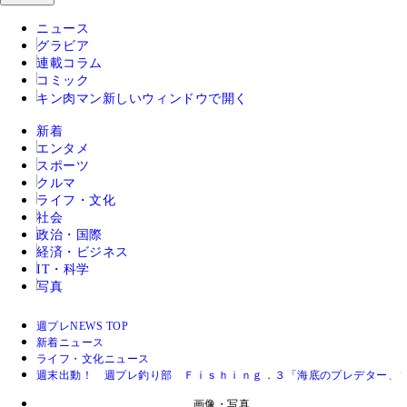
ニュース
グラビア
連載コラム
コミック
キン肉マン
新しいウィンドウで開く
新着
エンタメ
スポーツ
クルマ
ライフ・文化
社会
政治・国際
経済・ビジネス
IT・科学
写真
週プレNEWS TOP
新着ニュース
ライフ・文化ニュース
週末出動！ 週プレ釣り部 Ｆｉｓｈｉｎｇ．３「海底のプレデター、
画像・写真