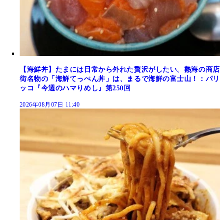
【海鮮丼】たまには日常から外れた贅沢がしたい。熱海の商店
街名物の「海鮮てっぺん丼」は、まるで海鮮の富士山！：パリ
ッコ『今週のハマりめし』第250回
2026年08月07日 11:40