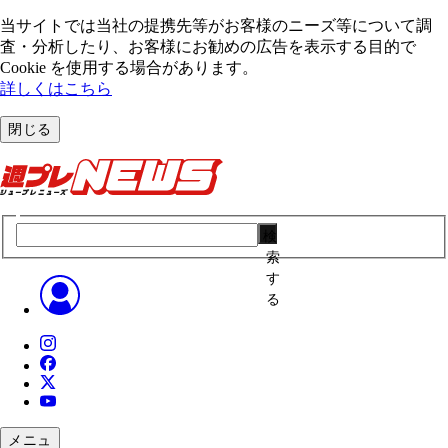
当サイトでは当社の提携先等がお客様のニーズ等について調
査・分析したり、お客様にお勧めの広告を表⽰する⽬的で
Cookie を使⽤する場合があります。
詳しくはこちら
閉じる
検
索
す
る
メニュ