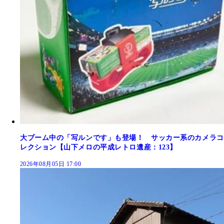
大ブーム中の「写ルンです」も登場！ サッカー系のカメラコ
レクション【山下メロの平成レトロ遺産：123】
2026年08月05日 17:00