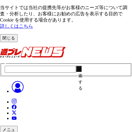
当サイトでは当社の提携先等がお客様のニーズ等について調
査・分析したり、お客様にお勧めの広告を表⽰する⽬的で
Cookie を使⽤する場合があります。
詳しくはこちら
閉じる
検
索
す
る
メニュ