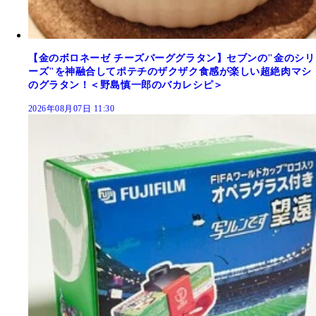
【金のボロネーゼ チーズバーググラタン】セブンの"金のシリ
ーズ"を神融合してポテチのザクザク食感が楽しい超絶肉マシ
のグラタン！＜野島慎一郎のバカレシピ＞
2026年08月07日 11:30