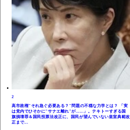
2
高市政権"それ急ぐ必要ある？"問題の不穏な力学とは？ 「実
は党内でひそかに"サナエ離れ"が......」。テキトーすぎる国
旗損壊罪＆国民投票法改正に、国民が望んでいない皇室典範改
正まで...