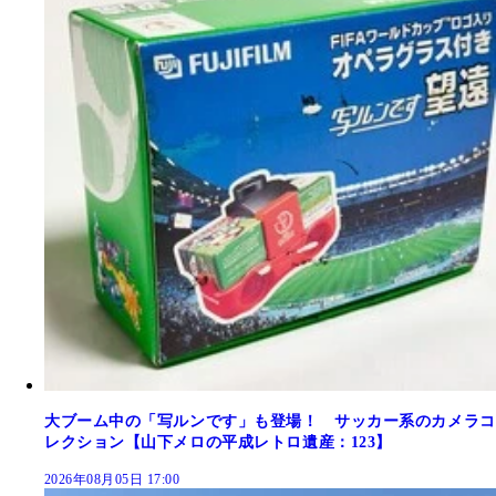
大ブーム中の「写ルンです」も登場！ サッカー系のカメラコ
レクション【山下メロの平成レトロ遺産：123】
2026年08月05日 17:00