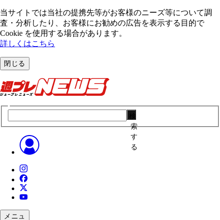
当サイトでは当社の提携先等がお客様のニーズ等について調
査・分析したり、お客様にお勧めの広告を表⽰する⽬的で
Cookie を使⽤する場合があります。
詳しくはこちら
閉じる
検
索
す
る
メニュ