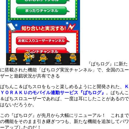
『ぱちログ』に新た
に搭載された機能「ぱちログ実況チャンネル」で、全国のユー
ザーと遊戯状況が共有できる
ぱちんこ＆ぱちスロをもっと楽しめるようにと開発された、
Ｋ
ＹＯＲＡＫＵのモバイル連動サービス『ぱちログ』
。ぱちんこ
＆ぱちスロユーザーであれば、一度は耳にしたことがあるので
はないだろうか。
この『ぱちログ』が先月から大幅にリニューアル！ これまで
の機能をそのまま引き継ぎつつも、新たな機能を追加してパワ
ーアップしたのだ！