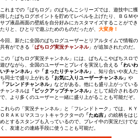
これまでの『ぱちログ』のぱちんこシリーズでは、遊技中に獲
得したぱちログポイントを貯めてレベルを上げたり、ＢＧＭや
サブ液晶画面の壁紙を自分好みにカスタマイズすることができ
たりと、ひとりで遊ぶためのものだったが、
大変身！
今回、新たに全国のぱちログユーザーとリアルタイムで情報の
共有ができる「
ぱちログ実況チャンネル
」が追加されたのだ。
この「ぱちログ実況チャンネル」には、ぱちんこやぱちスロで
遊びながら、全国のユーザーとプレイを実況し合える
「わいわ
いチャンネル」
や
「まったりチャンネル」
、知り合いや友人た
ち同士で盛り上がれる
「お気に入りユーザーチャンネル」
や
「フレンドチャンネル」
などがある。他にも盛り上がっている
チャンネルは
「ピックアップチャンネル」
として紹介されるの
で、より多くのユーザーと一緒に盛り上がることも可能だぞ。
これらの「実況チャンネル」と「フレンドトーク」では、ＫＹ
ＯＲＡＫＵマスコットキャラクターの
「たぬ吉」
の絵柄をはじ
めとするスタンプも入っているので、プレイ中の実況だけでな
く、友達との連絡手段に使うことも可能だ。