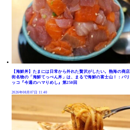
【海鮮丼】たまには日常から外れた贅沢がしたい。熱海の商店
街名物の「海鮮てっぺん丼」は、まるで海鮮の富士山！：パリ
ッコ『今週のハマりめし』第250回
2026年08月07日 11:40