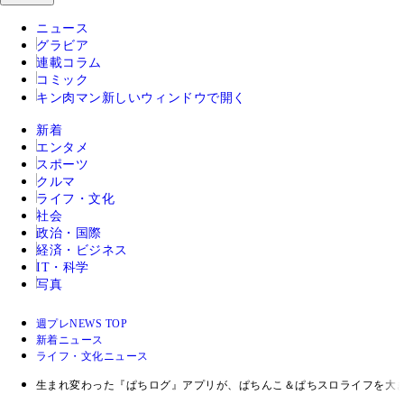
ニュース
グラビア
連載コラム
コミック
キン肉マン
新しいウィンドウで開く
新着
エンタメ
スポーツ
クルマ
ライフ・文化
社会
政治・国際
経済・ビジネス
IT・科学
写真
週プレNEWS TOP
新着ニュース
ライフ・文化ニュース
生まれ変わった『ぱちログ』アプリが、ぱちんこ＆ぱちスロライフを大