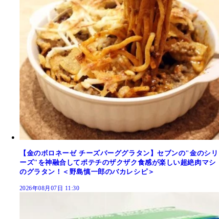
【金のボロネーゼ チーズバーググラタン】セブンの"金のシリ
ーズ"を神融合してポテチのザクザク食感が楽しい超絶肉マシ
のグラタン！＜野島慎一郎のバカレシピ＞
2026年08月07日 11:30