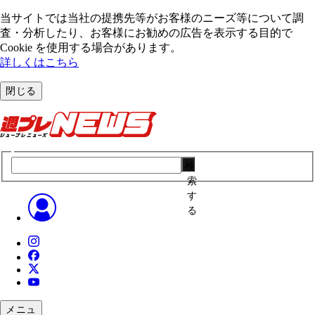
当サイトでは当社の提携先等がお客様のニーズ等について調
査・分析したり、お客様にお勧めの広告を表⽰する⽬的で
Cookie を使⽤する場合があります。
詳しくはこちら
閉じる
検
索
す
る
メニュ