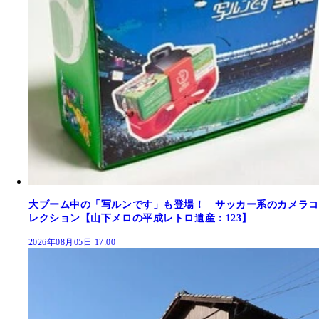
大ブーム中の「写ルンです」も登場！ サッカー系のカメラコ
レクション【山下メロの平成レトロ遺産：123】
2026年08月05日 17:00