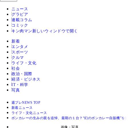
ニュース
グラビア
連載コラム
コミック
キン肉マン
新しいウィンドウで開く
新着
エンタメ
スポーツ
クルマ
ライフ・文化
社会
政治・国際
経済・ビジネス
IT・科学
写真
週プレNEWS TOP
新着ニュース
ライフ・文化ニュース
ボンカレーの生みの親を追悼、最期の１台？“幻のボンカレー自販機”を
画像・写真