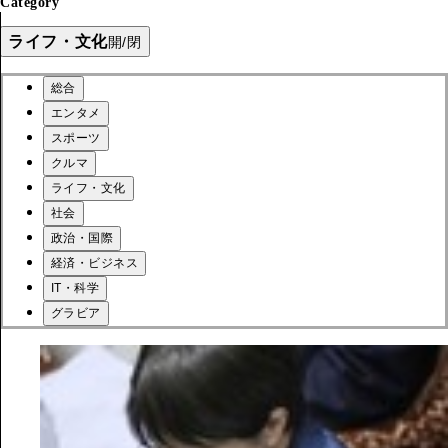
Category
ライフ・文化
開/閉
総合
エンタメ
スポーツ
クルマ
ライフ・文化
社会
政治・国際
経済・ビジネス
IT・科学
グラビア