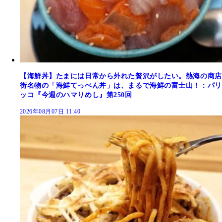
【海鮮丼】たまには日常から外れた贅沢がしたい。熱海の商店
街名物の「海鮮てっぺん丼」は、まるで海鮮の富士山！：パリ
ッコ『今週のハマりめし』第250回
2026年08月07日 11:40