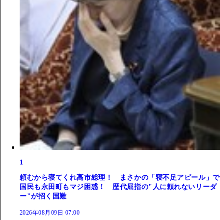
1
頼むから寝てくれ高市総理！ まさかの「寝不足アピール」で
国民も永田町もマジ困惑！ 歴代屈指の"人に頼れないリーダ
ー"が招く国難
2026年08月09日 07:00