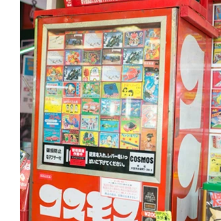
懐かしのボンカレー自販機、最期の一台？が徳島に
鶴はんの顔も嬉しいが…