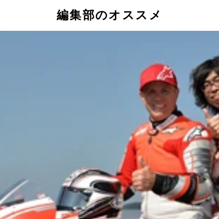
編集部のオススメ
者。しかしこんなステキな姿に！？
リングを配るお姉さまと、フェスでテンション上がったステキ
ブースは今回も賑わっていた。
に言われて調子に乗る、生まれ変わった記者。
ハードにアレンジ！
ールボロ フュージョン ブラスト』のキービジュアルのよう
一緒にやっても楽しそうだ。