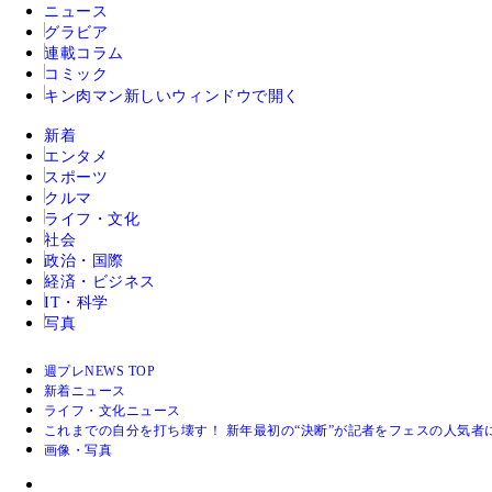
ニュース
グラビア
連載コラム
コミック
キン肉マン
新しいウィンドウで開く
新着
エンタメ
スポーツ
クルマ
ライフ・文化
社会
政治・国際
経済・ビジネス
IT・科学
写真
週プレNEWS TOP
新着ニュース
ライフ・文化ニュース
これまでの自分を打ち壊す！ 新年最初の“決断”が記者をフェスの人気者
画像・写真