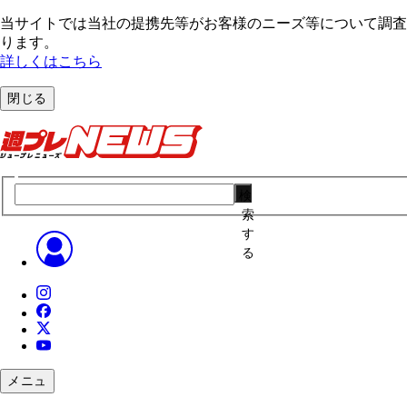
当サイトでは当社の提携先等がお客様のニーズ等について調査・
ります。
詳しくはこちら
閉じる
検
索
す
る
メニュ