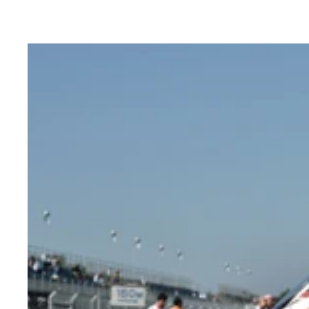
２ヵ月以上髪を切っておらず、もっさりしていた記
『マールボロ フュージョン ブラスト』のサンプ
これまで多くのフェスに出展してきたマールボロの
「一緒に写真撮っていいですか？」と美女ふたり
両サイドのふたりはかわいらしく、真ん中の女性は
マットに飛び込む女子たち。上空からカメラが『マ
オリジナルのパッケージが作れるコーナーは仲間と