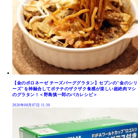
【金のボロネーゼ チーズバーググラタン】セブンの"金のシリ
ーズ"を神融合してポテチのザクザク食感が楽しい超絶肉マシ
のグラタン！＜野島慎一郎のバカレシピ＞
2026年08月07日 11:30