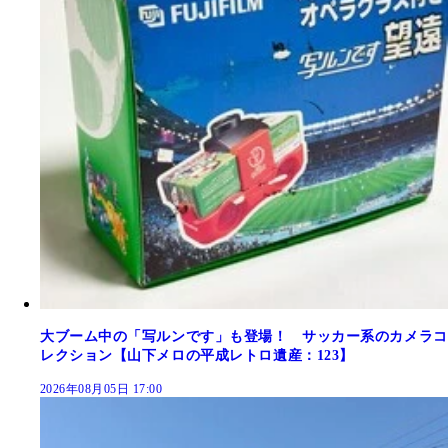
大ブーム中の「写ルンです」も登場！ サッカー系のカメラコ
レクション【山下メロの平成レトロ遺産：123】
2026年08月05日 17:00