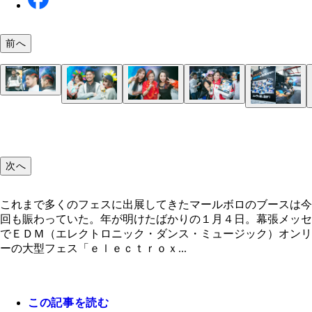
前へ
２ヵ月以上髪を切っておらず、もっさりしていた記
しかしこんなステキな姿に！？
『マールボロ フュージョン ブラスト』のサンプ
これまで多くのフェスに出展してきたマールボロの
「一緒に写真撮っていいですか？」と美女ふたりに
両サイドのふたりはかわいらしく、真ん中の女性は
グを配るお姉さまと、フェスでテンション上がった
スは今回も賑わっていた。
れて調子に乗る、生まれ変わった記者。
ドにアレンジ！
マットに飛び込む女子たち。上空からカメラが『マ
オリジナルのパッケージが作れるコーナーは仲間と
キ女子。
ボロ フュージョン ブラスト』のキービジュアル
にやっても楽しそうだ。
次へ
うに撮影してくれる「フュージョンフォト」
これまで多くのフェスに出展してきたマールボロのブースは今
回も賑わっていた。年が明けたばかりの１月４日。幕張メッセ
でＥＤＭ（エレクトロニック・ダンス・ミュージック）オンリ
ーの大型フェス「ｅｌｅｃｔｒｏｘ...
この記事を読む