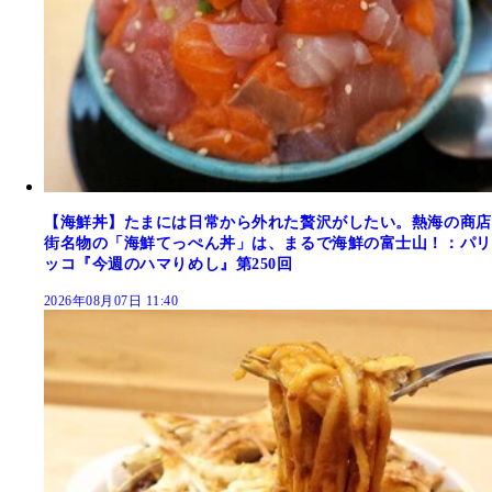
【海鮮丼】たまには日常から外れた贅沢がしたい。熱海の商店
街名物の「海鮮てっぺん丼」は、まるで海鮮の富士山！：パリ
ッコ『今週のハマりめし』第250回
2026年08月07日 11:40