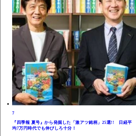
7
『四季報 夏号』から発掘した「激アツ銘柄」25選!! 日経平
均7万円時代でも伸びしろ十分！