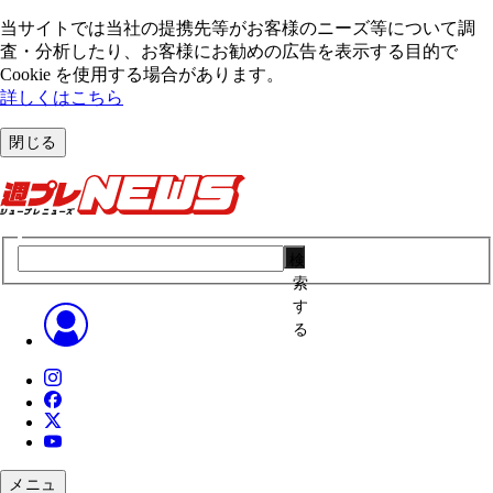
当サイトでは当社の提携先等がお客様のニーズ等について調
査・分析したり、お客様にお勧めの広告を表⽰する⽬的で
Cookie を使⽤する場合があります。
詳しくはこちら
閉じる
検
索
す
る
メニュ