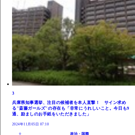
3
兵庫県知事選挙、注目の候補者を本人直撃！ サイン求め
る"斎藤ガールズ"の存在も「非常にうれしいこと。今日も9
通、励ましのお手紙をいただきました」
2024年11月05日 07:10
政治・国際