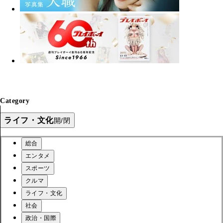
Category
ライフ・文化
開/閉
総合
エンタメ
スポーツ
クルマ
ライフ・文化
社会
政治・国際