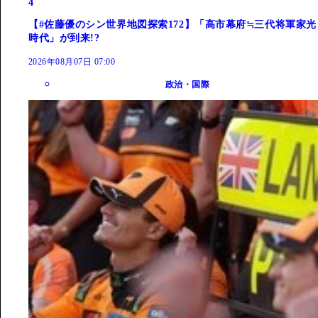
4
【#佐藤優のシン世界地図探索172】「高市幕府≒三代将軍家光
時代」が到来!?
2026年08月07日 07:00
政治・国際