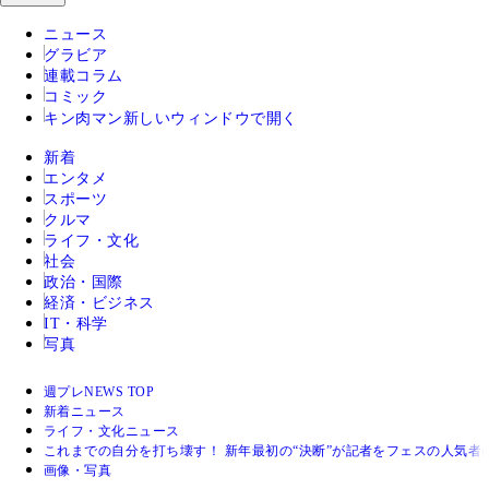
ニュース
グラビア
連載コラム
コミック
キン肉マン
新しいウィンドウで開く
新着
エンタメ
スポーツ
クルマ
ライフ・文化
社会
政治・国際
経済・ビジネス
IT・科学
写真
週プレNEWS TOP
新着ニュース
ライフ・文化ニュース
これまでの自分を打ち壊す！ 新年最初の“決断”が記者をフェスの人気者
画像・写真