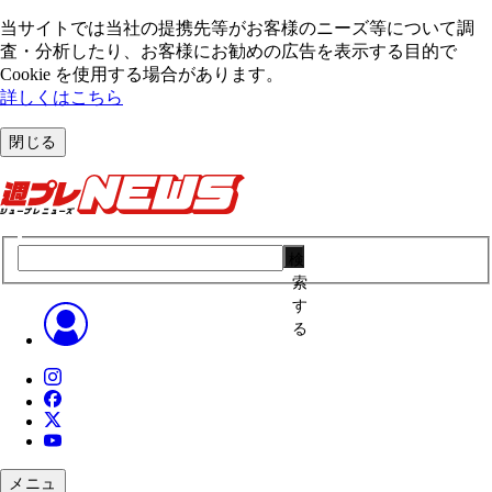
当サイトでは当社の提携先等がお客様のニーズ等について調
査・分析したり、お客様にお勧めの広告を表⽰する⽬的で
Cookie を使⽤する場合があります。
詳しくはこちら
閉じる
検
索
す
る
メニュ