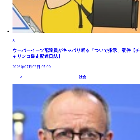
5
ウーバーイーツ配達員がキッパリ断る「ついで指示」案件【チ
ャリンコ爆走配達日誌】
2026年07月02日 07:00
社会