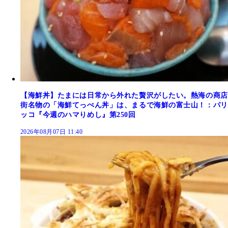
【海鮮丼】たまには日常から外れた贅沢がしたい。熱海の商店
街名物の「海鮮てっぺん丼」は、まるで海鮮の富士山！：パリ
ッコ『今週のハマりめし』第250回
2026年08月07日 11:40