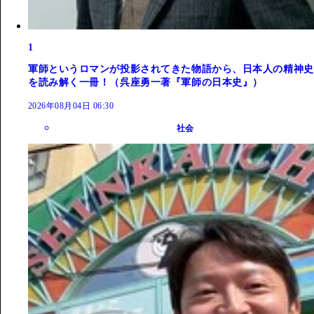
1
軍師というロマンが投影されてきた物語から、日本人の精神史
を読み解く一冊！（呉座勇一著『軍師の日本史』）
2026年08月04日 06:30
社会