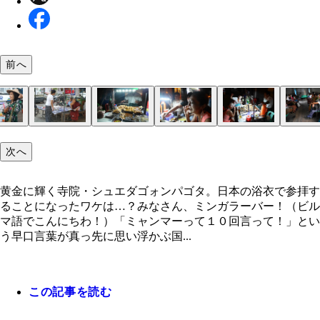
前へ
ミャンマーの女のコたちはスッピンでもとてもキレ
誰が食べてもおなかを壊すといわれる「ドートウッ
緊張からかおでこに血管が浮びピッコロ状態の私。
南米の旅友との感動の再会に選ばれたディナーはド
『世界の車窓から』の曲が流れてきそうな電車旅♪
アニメミュージックはミャンマーの若者にも大人気
揚げる寸前までは生！ 木の隙間でうごめいてます
黄金に輝く寺院・シュエダゴォンパゴタ。日本の浴
アジア各国に僧はいるけど、服の色や行動などが場
次へ
顔。性格はシャイでとてもかわいらしいです
気付くといろんな部位に挑戦していたが、幸いおな
決してイモ虫を口に運ぶ
ウッ屋台
も取られず、ドアのない列車はのんびりと線路を走
ウウ、キモ！
参拝することになったワケは…？
よって違う。ヤンゴンの僧はラオスやタイより自由
ハッピ衣装でステージを盛り上げた日本のダンスユ
黄金色の中でありがた～い説法を拝聴
無事でした
ト「ＴＥＭＰＵＲＡ ＫＩＤＺ」。きゃりーぱみゅ
黄金に輝く寺院・シュエダゴォンパゴタ。日本の浴衣で参拝す
ゅのバックダンサーも務めたんだって！ 海外に活
ることになったワケは…？みなさん、ミンガラーバー！（ビル
広げて頑張っている姿に共感！
マ語でこんにちわ！）「ミャンマーって１０回言って！」とい
http://tempurakidz.asobisystem.com/
う早口言葉が真っ先に思い浮かぶ国...
この記事を読む