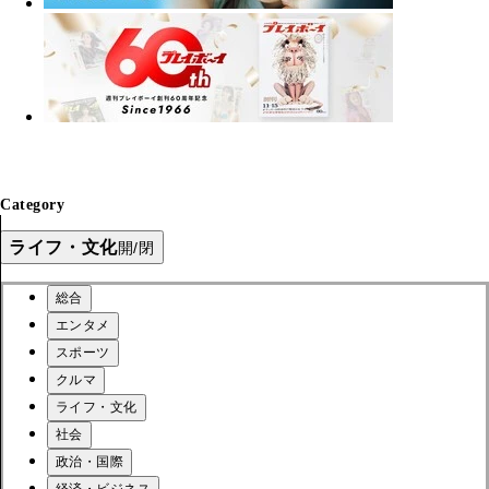
Category
ライフ・文化
開/閉
総合
エンタメ
スポーツ
クルマ
ライフ・文化
社会
政治・国際