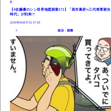
4
【#佐藤優のシン世界地図探索172】「高市幕府≒三代将軍家光
時代」が到来!?
2026年08月07日 07:00
政治・国際