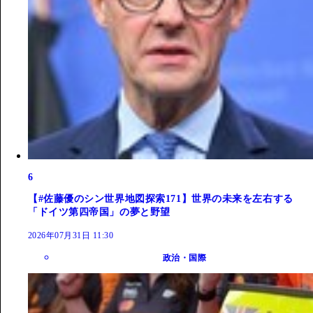
6
【#佐藤優のシン世界地図探索171】世界の未来を左右する
「ドイツ第四帝国」の夢と野望
2026年07月31日 11:30
政治・国際