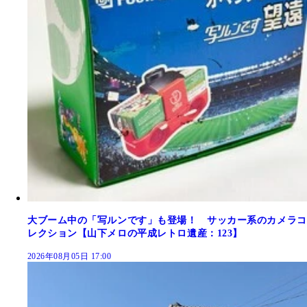
大ブーム中の「写ルンです」も登場！ サッカー系のカメラコ
レクション【山下メロの平成レトロ遺産：123】
2026年08月05日 17:00