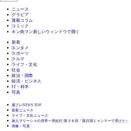
ニュース
グラビア
連載コラム
コミック
キン肉マン
新しいウィンドウで開く
新着
エンタメ
スポーツ
クルマ
ライフ・文化
社会
政治・国際
経済・ビジネス
IT・科学
写真
週プレNEWS TOP
新着ニュース
ライフ・文化ニュース
旅人マリーシャの世界一周紀行:第３８回「親日国ミャンマーで受けたビ
画像・写真