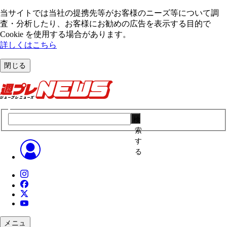
当サイトでは当社の提携先等がお客様のニーズ等について調
査・分析したり、お客様にお勧めの広告を表⽰する⽬的で
Cookie を使⽤する場合があります。
詳しくはこちら
閉じる
検
索
す
る
メニュ