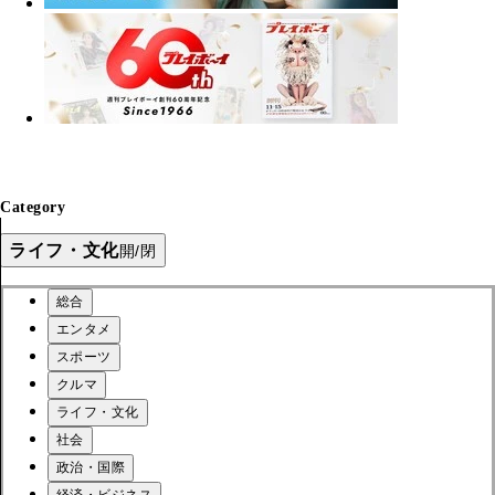
Category
ライフ・文化
開/閉
総合
エンタメ
スポーツ
クルマ
ライフ・文化
社会
政治・国際