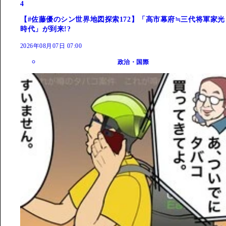
4
【#佐藤優のシン世界地図探索172】「高市幕府≒三代将軍家光
時代」が到来!?
2026年08月07日 07:00
政治・国際