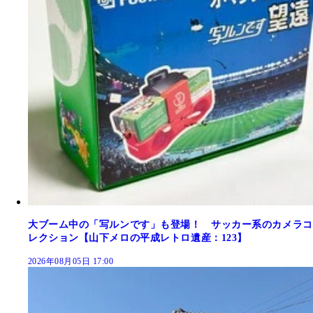
大ブーム中の「写ルンです」も登場！ サッカー系のカメラコ
レクション【山下メロの平成レトロ遺産：123】
2026年08月05日 17:00