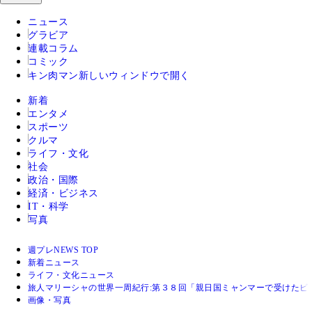
ニュース
グラビア
連載コラム
コミック
キン肉マン
新しいウィンドウで開く
新着
エンタメ
スポーツ
クルマ
ライフ・文化
社会
政治・国際
経済・ビジネス
IT・科学
写真
週プレNEWS TOP
新着ニュース
ライフ・文化ニュース
旅人マリーシャの世界一周紀行:第３８回「親日国ミャンマーで受けたビ
画像・写真