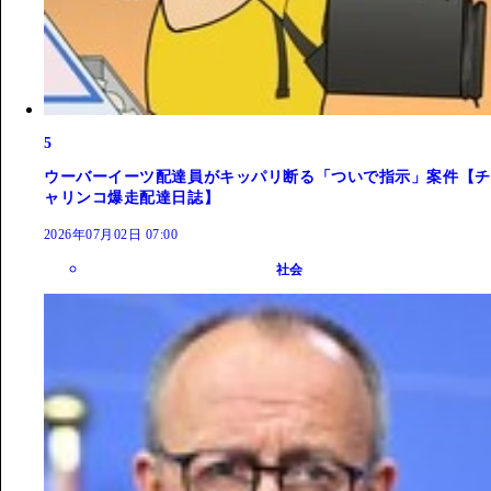
5
ウーバーイーツ配達員がキッパリ断る「ついで指示」案件【チ
ャリンコ爆走配達日誌】
2026年07月02日 07:00
社会