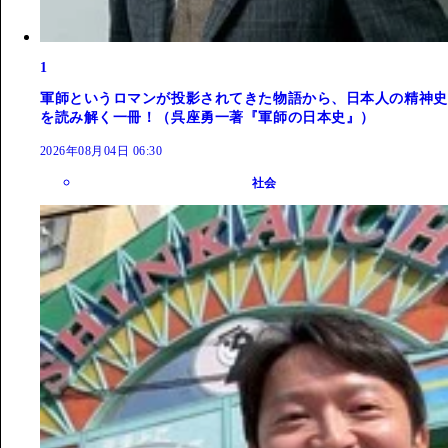
1
軍師というロマンが投影されてきた物語から、日本人の精神史
を読み解く一冊！（呉座勇一著『軍師の日本史』）
2026年08月04日 06:30
社会