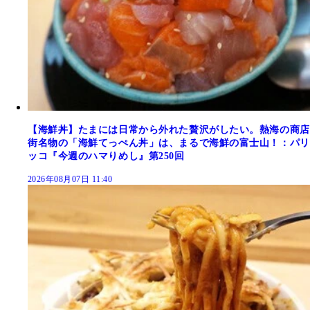
【海鮮丼】たまには日常から外れた贅沢がしたい。熱海の商店
街名物の「海鮮てっぺん丼」は、まるで海鮮の富士山！：パリ
ッコ『今週のハマりめし』第250回
2026年08月07日 11:40