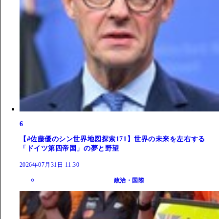
6
【#佐藤優のシン世界地図探索171】世界の未来を左右する
「ドイツ第四帝国」の夢と野望
2026年07月31日 11:30
政治・国際