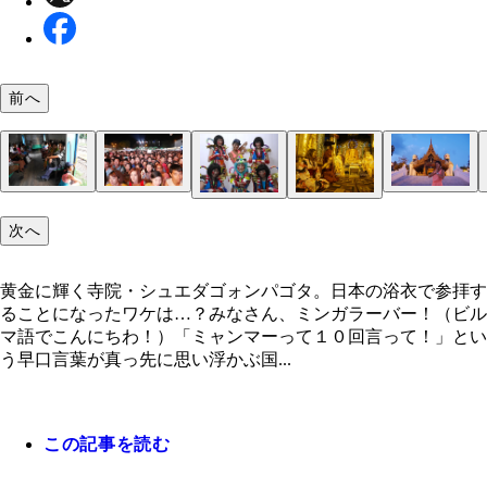
前へ
ミャンマーの女のコたちはスッピンでもとてもキレ
誰が食べてもおなかを壊すといわれる「ドートウッ
緊張からかおでこに血管が浮びピッコロ状態の私。
南米の旅友との感動の再会に選ばれたディナーはド
『世界の車窓から』の曲が流れてきそうな電車旅♪
アニメミュージックはミャンマーの若者にも大人気
揚げる寸前までは生！ 木の隙間でうごめいてます
黄金に輝く寺院・シュエダゴォンパゴタ。日本の浴
アジア各国に僧はいるけど、服の色や行動などが場
次へ
顔。性格はシャイでとてもかわいらしいです
気付くといろんな部位に挑戦していたが、幸いおな
決してイモ虫を口に運ぶ
ウッ屋台
も取られず、ドアのない列車はのんびりと線路を走
ウウ、キモ！
参拝することになったワケは…？
よって違う。ヤンゴンの僧はラオスやタイより自由
ハッピ衣装でステージを盛り上げた日本のダンスユ
黄金色の中でありがた～い説法を拝聴
無事でした
ト「ＴＥＭＰＵＲＡ ＫＩＤＺ」。きゃりーぱみゅ
黄金に輝く寺院・シュエダゴォンパゴタ。日本の浴衣で参拝す
ゅのバックダンサーも務めたんだって！ 海外に活
ることになったワケは…？みなさん、ミンガラーバー！（ビル
広げて頑張っている姿に共感！
マ語でこんにちわ！）「ミャンマーって１０回言って！」とい
http://tempurakidz.asobisystem.com/
う早口言葉が真っ先に思い浮かぶ国...
この記事を読む