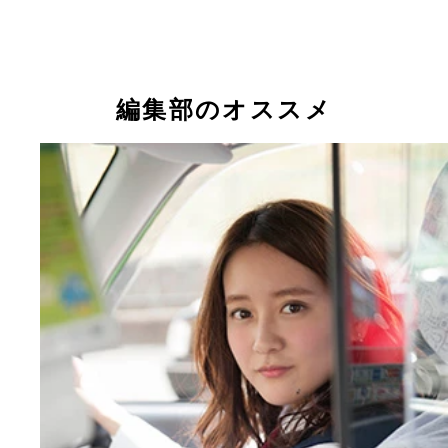
生粋博多らぁめん ふくちゃん 築地総本店
現役タクシードライバー・生田佳那ちゃんが食レポ
キッチンＡＢＣ 南大塚店
ｔｈｅ 肉丼の店
編集部のオススメ