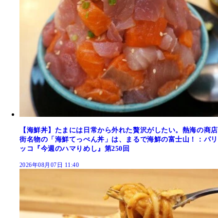
【海鮮丼】たまには日常から外れた贅沢がしたい。熱海の商店
街名物の「海鮮てっぺん丼」は、まるで海鮮の富士山！：パリ
ッコ『今週のハマりめし』第250回
2026年08月07日 11:40