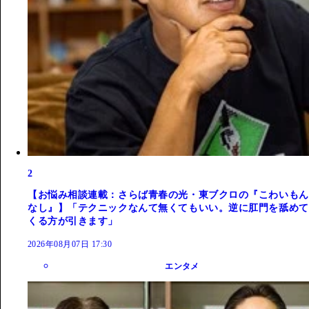
2
【お悩み相談連載：さらば青春の光・東ブクロの『こわいもん
なし』】「テクニックなんて無くてもいい。逆に肛門を舐めて
くる方が引きます」
2026年08月07日 17:30
エンタメ