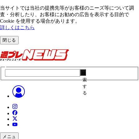
当サイトでは当社の提携先等がお客様のニーズ等について調
査・分析したり、お客様にお勧めの広告を表⽰する⽬的で
Cookie を使⽤する場合があります。
詳しくはこちら
閉じる
検
索
す
る
メニュ