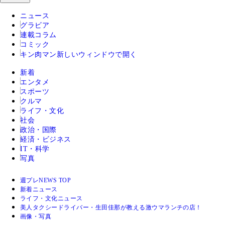
ニュース
グラビア
連載コラム
コミック
キン肉マン
新しいウィンドウで開く
新着
エンタメ
スポーツ
クルマ
ライフ・文化
社会
政治・国際
経済・ビジネス
IT・科学
写真
週プレNEWS TOP
新着ニュース
ライフ・文化ニュース
美人タクシードライバー・生田佳那が教える激ウマランチの店！
画像・写真