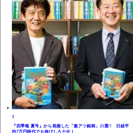
3
『四季報 夏号』から発掘した「激アツ銘柄」25選!! 日経平
均7万円時代でも伸びしろ十分！