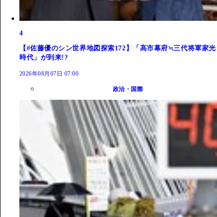
4
【#佐藤優のシン世界地図探索172】「高市幕府≒三代将軍家光
時代」が到来!?
2026年08月07日 07:00
政治・国際