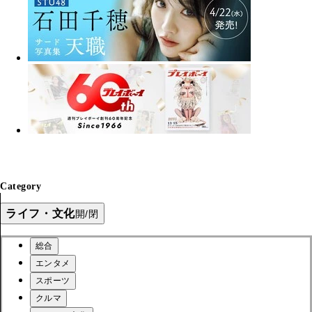
Category
ライフ・文化
開/閉
総合
エンタメ
スポーツ
クルマ