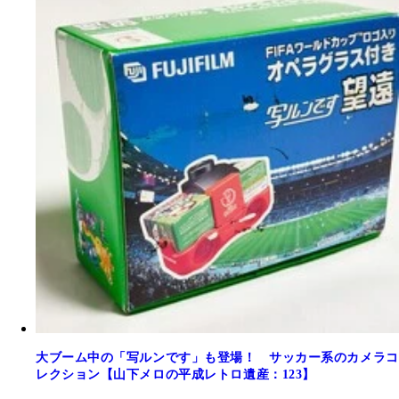
大ブーム中の「写ルンです」も登場！ サッカー系のカメラコ
レクション【山下メロの平成レトロ遺産：123】