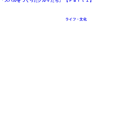
！「スバルをつくったクルマたち」 【Ｐａｒｔ１】
ライフ・文化