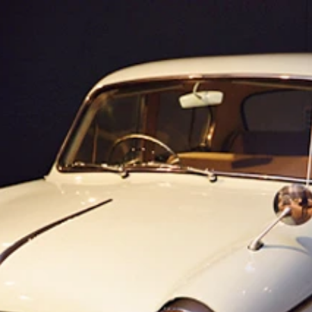
目レガシィツーリングワゴン）
２Ｂ ＳＴｉ）