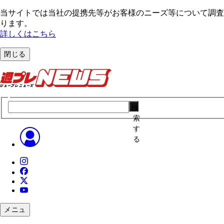
当サイトでは当社の提携先等がお客様のニーズ等について調査・
ります。
詳しくはこちら
閉じる
検
索
す
る
メニュ