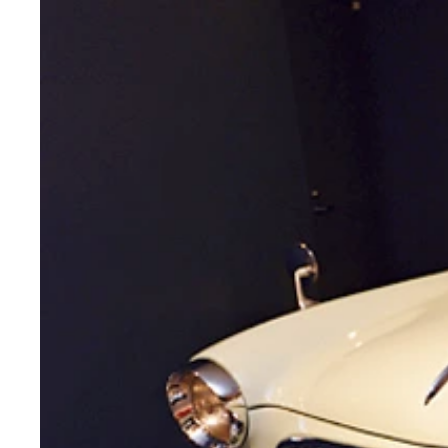
ＦＯＲＥＳＴＥＲ（初代フォレスター）
Ｒ１
ＬＥＧＡＣＹ ＴＯＵＲＩＮＧ ＷＡＧＯＮ（４代
ＴＲＩＢＥＣＡ（トライベッカ）
ＥＸＩＧＡ（エクシーガ） 写真／池之平昌信
ＢＲＺ 写真／池之平昌信
赤帽サンバー（Ａｋａｂｏ ＳＡＭＢＡＲ）
スバル史に名を轟かせる名車たちを紹介！
ＩＭＰＲＥＺＡ ２２Ｂ ＳＴｉ（インプレッサ２