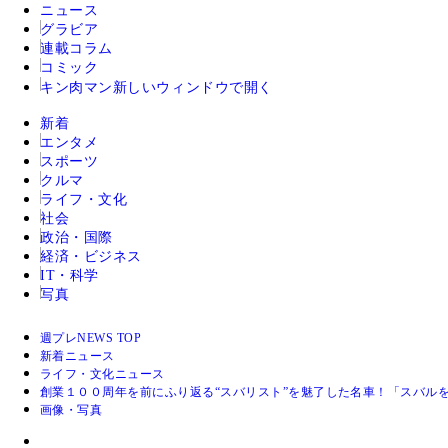
ニュース
グラビア
連載コラム
コミック
キン肉マン
新しいウィンドウで開く
新着
エンタメ
スポーツ
クルマ
ライフ・文化
社会
政治・国際
経済・ビジネス
IT・科学
写真
週プレNEWS TOP
新着ニュース
ライフ・文化ニュース
創業１００周年を前にふり返る“スバリスト”を魅了した名車！「スバル
画像・写真