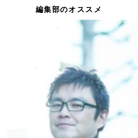
編集部のオススメ
ＷＳ読モ（笑）の三浦君がＮＹ直輸入の最新フィットネスに挑
ンドバッグがズラリ！ まさに非日常！
も、いざ入門！
で通える
やる気アップ！
ォームをマスター
ツイっす…
る
アリの名言。b-monsterの名前の由来でもある）。これがボ