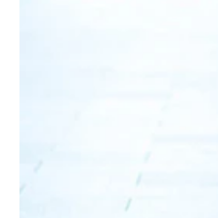
こうしてみると、全く腰が入ってないなあ…
後姿もカッコいいＮＡＮＡさん。真似してるつもり