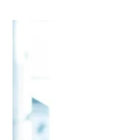
ダイエットに挫折してばかりの２６歳・週プレＮＥ
プロジェクションマッピングされた空間に、最新サ
オシャレな入り口にちょっと場違い感を抱きながら
ウェアやタオルなどはレンタルできるので、手ぶら
人気インストラクターＮＡＮＡさんの登場に、俄然
ＮＡＮＡさんの動きを真似て、パンチ＆ガードのフ
正直、サーキットトレーニングだけでも、かなりキ
ＮＡＮＡさんのドＳな煽りに、最後の力をふりしぼ
“蝶のように舞い、蜂のように刺す！” （モハメド・