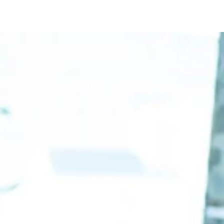
む！
クシング・ハイなのか！？