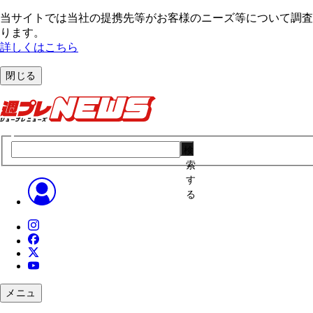
当サイトでは当社の提携先等がお客様のニーズ等について調査・
ります。
詳しくはこちら
閉じる
検
索
す
る
メニュ