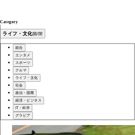
Category
ライフ・文化
開/閉
総合
エンタメ
スポーツ
クルマ
ライフ・文化
社会
政治・国際
経済・ビジネス
IT・科学
グラビア