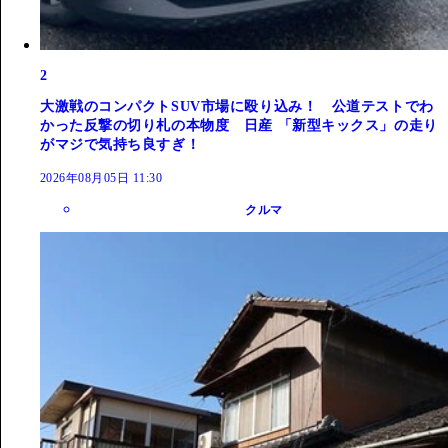
2
大激戦のコンパクトSUV市場に殴り込み！ 公道テストでわ
かった反撃の切り札の本物度 日産 「新型キックス」の走り
がマジで気持ち良すぎ！
2026年08月05日 11:30
クルマ