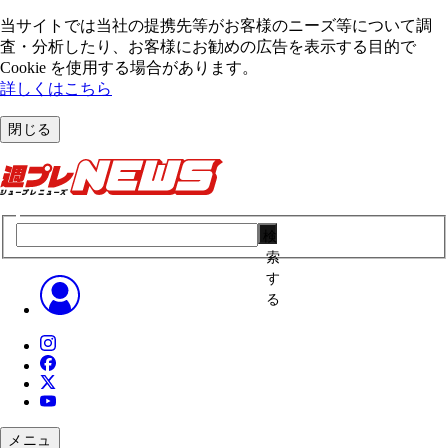
当サイトでは当社の提携先等がお客様のニーズ等について調
査・分析したり、お客様にお勧めの広告を表⽰する⽬的で
Cookie を使⽤する場合があります。
詳しくはこちら
閉じる
検
索
す
る
メニュ