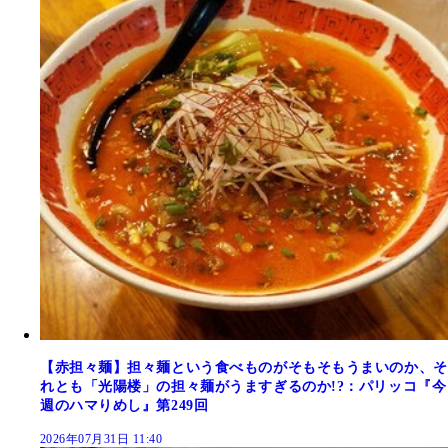
【赤担々麺】担々麺という食べものがそもそもうまいのか、そ
れとも「光陽楼」の担々麺がうますぎるのか!?：パリッコ『今
週のハマりめし』第249回
2026年07月31日 11:40