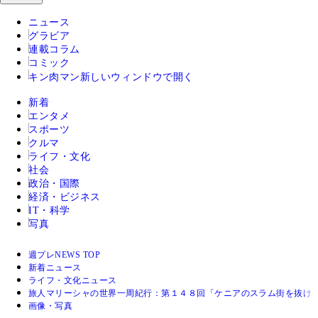
ニュース
グラビア
連載コラム
コミック
キン肉マン
新しいウィンドウで開く
新着
エンタメ
スポーツ
クルマ
ライフ・文化
社会
政治・国際
経済・ビジネス
IT・科学
写真
週プレNEWS TOP
新着ニュース
ライフ・文化ニュース
旅人マリーシャの世界一周紀行：第１４８回「ケニアのスラム街を抜け、
画像・写真