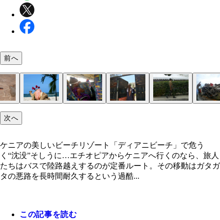
前へ
ケニアの美しいビーチリゾート「ディアニビーチ」
次へ
うく“沈没”そしうに…
ケニアで一番美しいモンバサのディアニビーチ
モンバサのシンボル「タスクス」は象牙の形をした
通りを歩いていた子供たちと
キラキラ輝くディアニビーチにゴキゲンなマリーシ
宿の門番をするノリの良いマサイ族
グミじゃないよ！
リゾートでラクダ発見。モロッコやエジプトのラク
普通にバスに乗っているマサイ族。普通のことなん
宿の扉がギギギと開くと、門番が出迎えてくれた
銃を持って歩く警官と思しき男性
ひっくり返ったトラック
プールもあるし一見、リゾートっぽい安宿。イカカ
フェリーで渡った側の街。この裏にはすぐスラム街
路上に並ぶお店にはアフリカンな絵や派手派手のケ
リゾートでラクダ発見。モロッコやエジプトのラク
１０ｍの巨大アーチ。イギリス王女エリザベス２世
比べてだいぶキレイにトリミングされている
うけど私にとっては珍しい
がすっごくおいしかった
る
柄の布が売られていた
比べて、だいぶキレイにトリミングされている
ケニアの美しいビーチリゾート「ディアニビーチ」で危う
問記念に作られた
く“沈没”そしうに…エチオピアからケニアへ行くのなら、旅人
たちはバスで陸路越えするのが定番ルート。その移動はガタガ
タの悪路を長時間耐久するという過酷...
この記事を読む