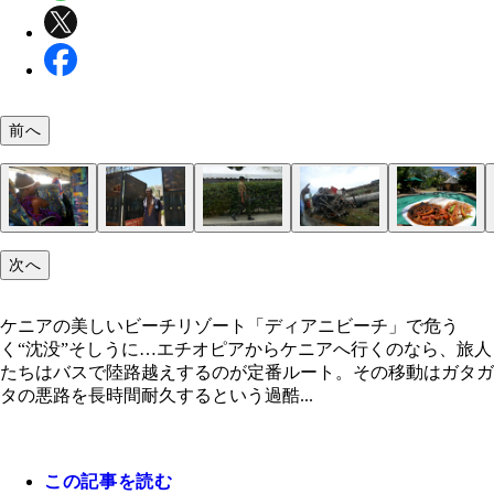
前へ
ケニアの美しいビーチリゾート「ディアニビーチ」
次へ
うく“沈没”そしうに…
ケニアで一番美しいモンバサのディアニビーチ
モンバサのシンボル「タスクス」は象牙の形をした
通りを歩いていた子供たちと
キラキラ輝くディアニビーチにゴキゲンなマリーシ
宿の門番をするノリの良いマサイ族
グミじゃないよ！
リゾートでラクダ発見。モロッコやエジプトのラク
普通にバスに乗っているマサイ族。普通のことなん
宿の扉がギギギと開くと、門番が出迎えてくれた
銃を持って歩く警官と思しき男性
ひっくり返ったトラック
プールもあるし一見、リゾートっぽい安宿。イカカ
フェリーで渡った側の街。この裏にはすぐスラム街
路上に並ぶお店にはアフリカンな絵や派手派手のケ
リゾートでラクダ発見。モロッコやエジプトのラク
１０ｍの巨大アーチ。イギリス王女エリザベス２世
比べてだいぶキレイにトリミングされている
うけど私にとっては珍しい
がすっごくおいしかった
る
柄の布が売られていた
比べて、だいぶキレイにトリミングされている
ケニアの美しいビーチリゾート「ディアニビーチ」で危う
問記念に作られた
く“沈没”そしうに…エチオピアからケニアへ行くのなら、旅人
たちはバスで陸路越えするのが定番ルート。その移動はガタガ
タの悪路を長時間耐久するという過酷...
この記事を読む