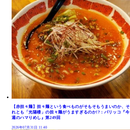
【赤担々麺】担々麺という食べものがそもそもうまいのか、そ
れとも「光陽楼」の担々麺がうますぎるのか!?：パリッコ『今
週のハマりめし』第249回
2026年07月31日 11:40