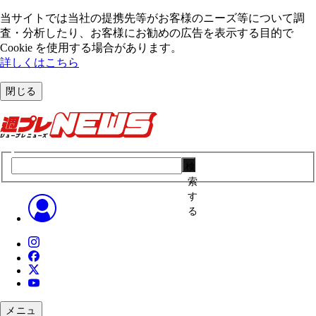
当サイトでは当社の提携先等がお客様のニーズ等について調
査・分析したり、お客様にお勧めの広告を表⽰する⽬的で
Cookie を使⽤する場合があります。
詳しくはこちら
閉じる
検
索
す
る
メニュ