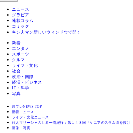
ニュース
グラビア
連載コラム
コミック
キン肉マン
新しいウィンドウで開く
新着
エンタメ
スポーツ
クルマ
ライフ・文化
社会
政治・国際
経済・ビジネス
IT・科学
写真
週プレNEWS TOP
新着ニュース
ライフ・文化ニュース
旅人マリーシャの世界一周紀行：第１４８回「ケニアのスラム街を抜け、
画像・写真