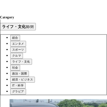
Category
ライフ・文化
開/閉
総合
エンタメ
スポーツ
クルマ
ライフ・文化
社会
政治・国際
経済・ビジネス
IT・科学
グラビア