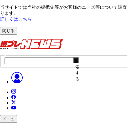
当サイトでは当社の提携先等がお客様のニーズ等について調査・
ります。
詳しくはこちら
閉じる
検
索
す
る
メニュ