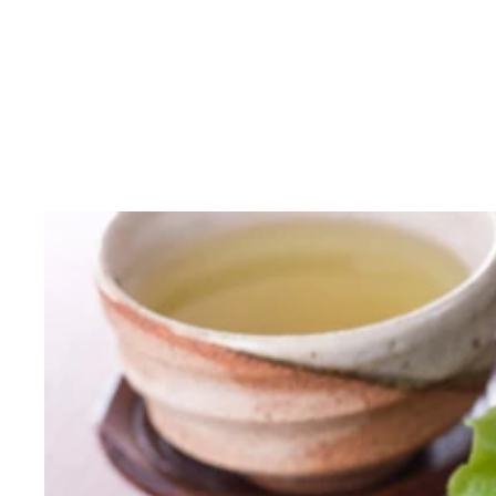
６０秒待つと…
アツアツで出てくる！