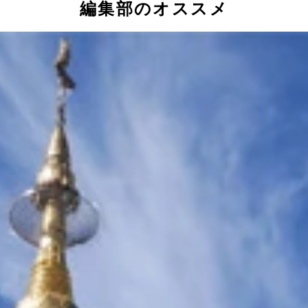
編集部のオススメ
これがホントのＤＪポリス！
いた、１９７８年に始まったシドニーのマルディグラの歴史を
のような風貌の男たちがデモしてる姿や、警察とモメている姿
トは大盛り上がり！