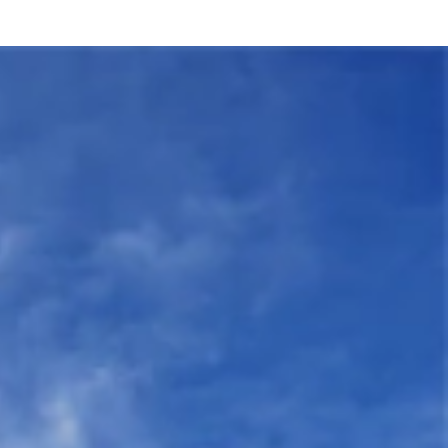
振り返るアート・イベント
などが展示されていた