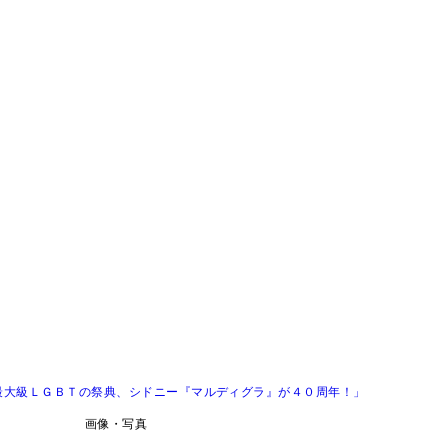
最大級ＬＧＢＴの祭典、シドニー『マルディグラ』が４０周年！」
画像・写真