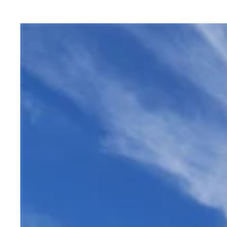
歌が激ウマな婦人警官！そしてＤＪをする警官！ 
大手銀行ＡＮＺのＡＴＭがＧＡＹＴＭに！
犬もピンクでマルディグラ！
マルディグラを楽しむ皆とマリーシャ
カワイいお菓子の仮装のゲイカップル
ＮＡＳ（ナショナルアートスクール）で行なわれて
まだＬＧＢＴに偏見のある時代の写真。ビートルズ
パレード前からゲイの聖地オクスフォードストリー
豪華な仮装や音楽で盛り上がるパレード
シドニーの街中がマルディグラ仕様に！
美女軍団やイケメン軍団