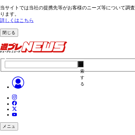
当サイトでは当社の提携先等がお客様のニーズ等について調査・
ります。
詳しくはこちら
閉じる
検
索
す
る
メニュ