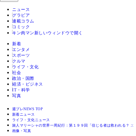
ニュース
グラビア
連載コラム
コミック
キン肉マン
新しいウィンドウで開く
新着
エンタメ
スポーツ
クルマ
ライフ・文化
社会
政治・国際
経済・ビジネス
IT・科学
写真
週プレNEWS TOP
新着ニュース
ライフ・文化ニュース
旅人マリーシャの世界一周紀行：第１９９回「信じる者は救われる？ エ
画像・写真