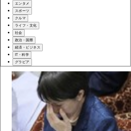
エンタメ
スポーツ
クルマ
ライフ・文化
社会
政治・国際
経済・ビジネス
IT・科学
グラビア