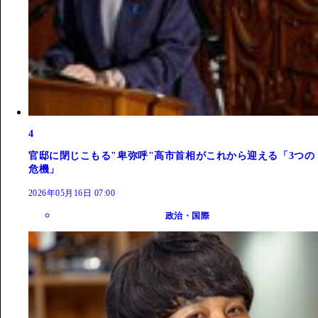
4
官邸に閉じこもる"卑弥呼"高市首相がこれから迎える「3つの
危機」
2026年05月16日 07:00
政治・国際