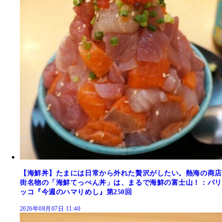
【海鮮丼】たまには日常から外れた贅沢がしたい。熱海の商店
街名物の「海鮮てっぺん丼」は、まるで海鮮の富士山！：パリ
ッコ『今週のハマりめし』第250回
2026年08月07日 11:40