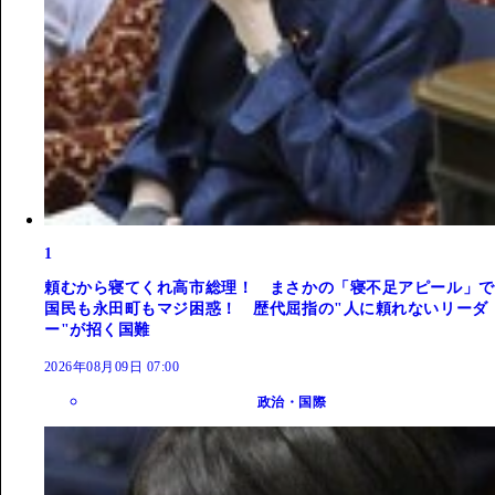
1
頼むから寝てくれ高市総理！ まさかの「寝不足アピール」で
国民も永田町もマジ困惑！ 歴代屈指の"人に頼れないリーダ
ー"が招く国難
2026年08月09日 07:00
政治・国際