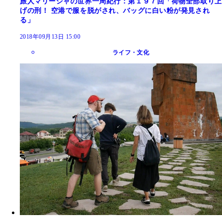
旅人マリーシャの世界一周紀行：第１９７回「荷物全部取り上
げの刑！ 空港で服を脱がされ、バッグに白い粉が発見され
る」
2018年09月13日 15:00
ライフ・文化