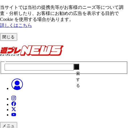
当サイトでは当社の提携先等がお客様のニーズ等について調
査・分析したり、お客様にお勧めの広告を表⽰する⽬的で
Cookie を使⽤する場合があります。
詳しくはこちら
閉じる
検
索
す
る
メニュ