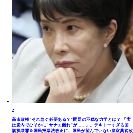
2
高市政権"それ急ぐ必要ある？"問題の不穏な力学とは？ 「実
は党内でひそかに"サナエ離れ"が......」。テキトーすぎる国
旗損壊罪＆国民投票法改正に、国民が望んでいない皇室典範改