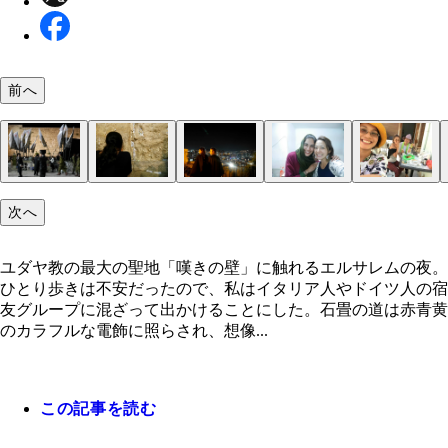
前へ
次へ
ユダヤ教聖地「嘆きの壁」の昼間の様子。奥に見え
路地裏でシーシャをふかし手を振る男たち
兵士だらけの「嘆きの壁」
大勢の兵士！ 間近で見る銃の威圧感！
「嘆きの壁」女性側
兵士の宣誓式の後の、「嘆きの壁」男性側を遠くか
石の間には願いごとの書かれた紙が詰まっている
エルサレムの夜景
お祈りしてたのは多分彼女、フランス人の宿友のイ
台湾ママたちはキリスト教徒。お祈りをありがとう
色のドームはイスラム教聖地「岩のドーム」
ちゃん。私スッピン眉毛ナイ……
ユダヤ教の最大の聖地「嘆きの壁」に触れるエルサレムの夜。
ひとり歩きは不安だったので、私はイタリア人やドイツ人の宿
友グループに混ざって出かけることにした。石畳の道は赤青黄
のカラフルな電飾に照らされ、想像...
この記事を読む