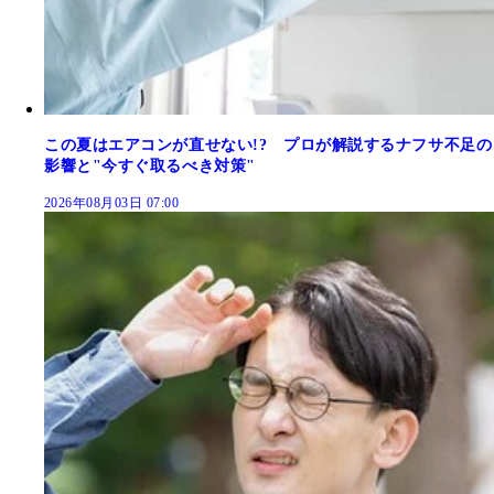
この夏はエアコンが直せない!? プロが解説するナフサ不足の
影響と"今すぐ取るべき対策"
2026年08月03日 07:00