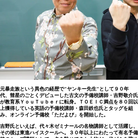
元暴走族という異色の経歴で"ヤンキー先生"として９０年
代、彗星のごとくデビューした古文の予備校講師・吉野敬介氏
が教育系ＹｏｕＴｕｂｅｒに転身。ＴＯＥＩＣ満点を８０回以
上獲得している英語の予備校講師・森田鉄也氏とタッグを組
み、オンライン予備校「ただよび」を開始した。
吉野氏といえば、代々木ゼミナールの名物講師として活躍し、
その後は東進ハイスクールへ。３０年以上にわたって有名予備