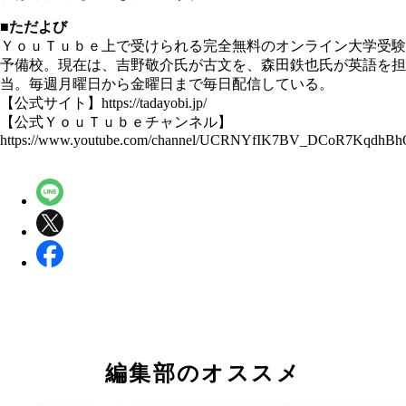
■ただよび
ＹｏｕＴｕｂｅ上で受けられる完全無料のオンライン大学受験
予備校。現在は、吉野敬介氏が古文を、森田鉄也氏が英語を担
当。毎週月曜日から金曜日まで毎日配信している。
【公式サイト】https://tadayobi.jp/
【公式ＹｏｕＴｕｂｅチャンネル】
https://www.youtube.com/channel/UCRNYfIK7BV_DCoR7KqdhBh
編集部のオススメ