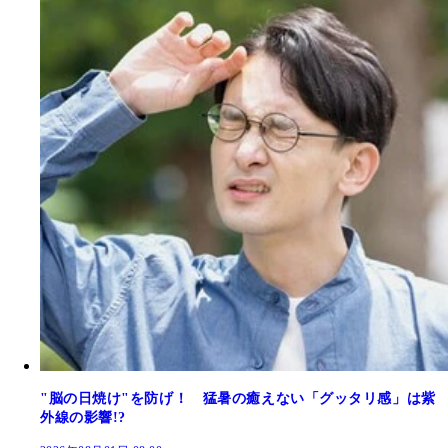
"脳の日焼け"を防げ！ 猛暑の癒えない「グッタリ感」は紫
外線の影響!?