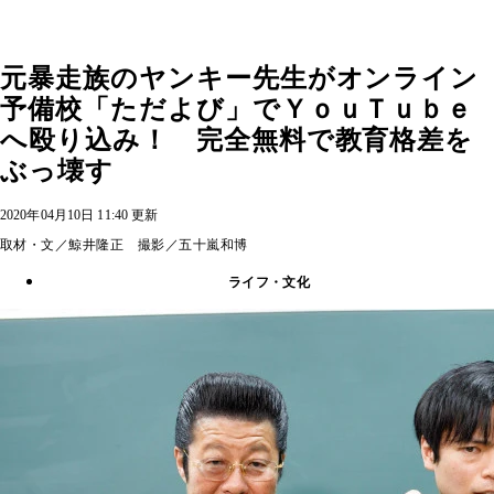
元暴走族のヤンキー先生がオンライン
予備校「ただよび」でＹｏｕＴｕｂｅ
へ殴り込み！ 完全無料で教育格差を
ぶっ壊す
2020年04月10日 11:40 更新
取材・文／鯨井隆正 撮影／五十嵐和博
ライフ・文化