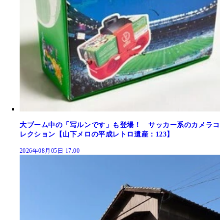
大ブーム中の「写ルンです」も登場！ サッカー系のカメラコ
レクション【山下メロの平成レトロ遺産：123】
2026年08月05日 17:00