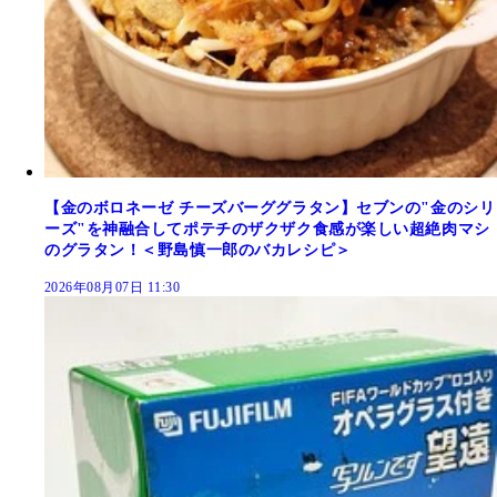
【金のボロネーゼ チーズバーググラタン】セブンの"金のシリ
ーズ"を神融合してポテチのザクザク食感が楽しい超絶肉マシ
のグラタン！＜野島慎一郎のバカレシピ＞
2026年08月07日 11:30