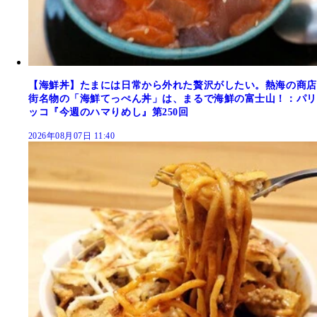
【海鮮丼】たまには日常から外れた贅沢がしたい。熱海の商店
街名物の「海鮮てっぺん丼」は、まるで海鮮の富士山！：パリ
ッコ『今週のハマりめし』第250回
2026年08月07日 11:40