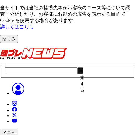
当サイトでは当社の提携先等がお客様のニーズ等について調
査・分析したり、お客様にお勧めの広告を表⽰する⽬的で
Cookie を使⽤する場合があります。
詳しくはこちら
閉じる
検
索
す
る
メニュ