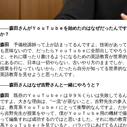
――森田さんがＹｏｕＴｕｂｅを始めたのはなぜだったんです
か？
森田
予備校講師って上が詰まってるんですよ。技術があって
も意味ないので、だったらＹｏｕＴｕｂｅに全部出してやろう
と。それに喋ったり書けるようになるための英語教育が世界的
にあるのに、日本は一切やらない。古いやり方のままでしか、
授業を行なっていないから、だったら自分が知ってる世界的な
英語教育を見せようと思ったんです。
――森田さんはなぜ吉野さんと一緒にやろうと？
森田
既存のＹｏｕＴｕｂｅｒは９９％くらいは失敗してるん
ですよ。大きな理由は、"一流"が居ないこと。吉野先生の参入
は、教育系ＹｏｕＴｕｂｅｒにとって衝撃的なんですよ。だか
ら吉野先生が授業をやって、僕がＹｏｕＴｕｂｅ用の機材で撮
って編集すれば成功するのではと思いました。それに他の教育
系ＹｏｕＴｕｂｅｒを見ていると、バラバラにあげてる人ばか