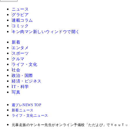
ニュース
グラビア
連載コラム
コミック
キン肉マン
新しいウィンドウで開く
新着
エンタメ
スポーツ
クルマ
ライフ・文化
社会
政治・国際
経済・ビジネス
IT・科学
写真
週プレNEWS TOP
新着ニュース
ライフ・文化ニュース
元暴走族のヤンキー先生がオンライン予備校「ただよび」でＹｏｕＴｕ