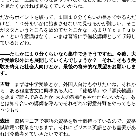
と見たくなければ見なくていいからね。
だからポイントを絞って、１回１０分くらいの長さでやるんだ
けど、１０分をいかに飽きさせないで見せるかが難しい。そこ
がタダというところを舐めてたとこかな。あまりＹｏｕＴｕｂ
ｅｒという意識はなく、いまは普通に予備校講師として収録し
ているけどね。
――たしかに１０分くらいなら集中できそうですね。今後、大
学受験以外にも展開していくんでしょうか？ それこそもう受
験を終えた社会人向けとか。最後の将来的な展望をお願いしま
す。
吉野
まずは中学受験とか、外国人向けもやりたいね。それか
ら、ある程度古文に興味ある人に、『徒然草』や『源氏物語』
を原文で読んでみるとか"大人の教養"もやれたらいいかな。あ
とは知り合いの講師を呼んでそれぞれの得意分野をやってもら
うつもり。
森田
資格マニアで英語の資格を数十個持っているので、資格
試験用の授業もできます。それにビジネス英語とかも需要があ
れば今後考えていきたいですね。