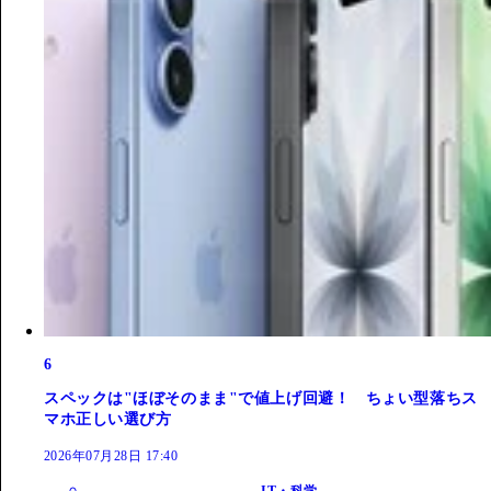
6
スペックは"ほぼそのまま"で値上げ回避！ ちょい型落ちス
マホ正しい選び方
2026年07月28日 17:40
IT・科学