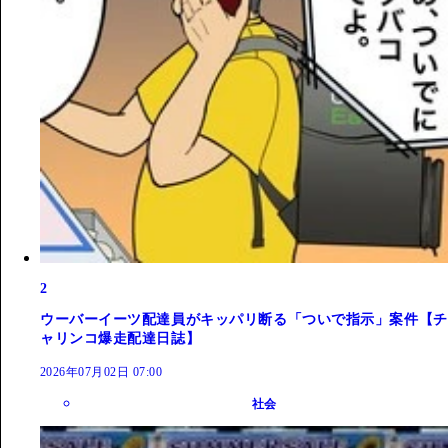
2
ウーバーイーツ配達員がキッパリ断る「ついで指示」案件【チ
ャリンコ爆走配達日誌】
2026年07月02日 07:00
社会