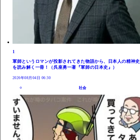
1
軍師というロマンが投影されてきた物語から、日本人の精神史
を読み解く一冊！（呉座勇一著『軍師の日本史』）
2026年08月04日 06:30
社会