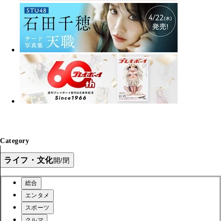
Category
ライフ・文化
開/閉
総合
エンタメ
スポーツ
クルマ