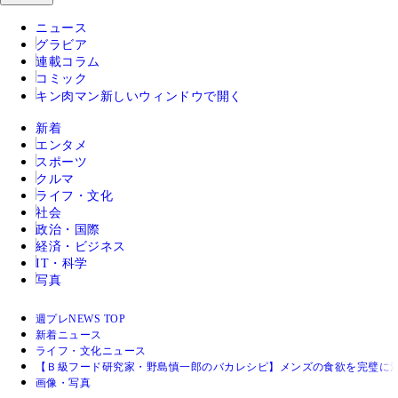
ニュース
グラビア
連載コラム
コミック
キン肉マン
新しいウィンドウで開く
新着
エンタメ
スポーツ
クルマ
ライフ・文化
社会
政治・国際
経済・ビジネス
IT・科学
写真
週プレNEWS TOP
新着ニュース
ライフ・文化ニュース
【Ｂ級フード研究家・野島慎一郎のバカレシピ】メンズの食欲を完璧に
画像・写真