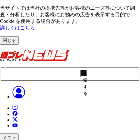
当サイトでは当社の提携先等がお客様のニーズ等について調
査・分析したり、お客様にお勧めの広告を表⽰する⽬的で
Cookie を使⽤する場合があります。
詳しくはこちら
閉じる
検
索
す
る
メニュ