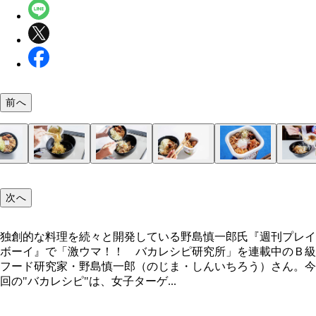
前へ
（１）焼く！ 焼そばモッチッチに熱湯を注ぎ、湯
（２）すた丼！ 伝説のすた丼屋の「唐揚げ合盛り
（３）盛りつけ！ 全体が混ざったら火を止めて完
（４）完成！「ガッツリ！ すた丼モッチッチ」
（５）カスタム！ 表面がカリッと焼けた麺は本物
をしたら軽く油を引いて熱したフライパンで麺を焼
丼」の豚肉、唐揚げ、キャベツをすべてフライパン
自宅の食器に盛りつけても問題ないが、モッチッチ
きそばをもしのぐウマさ。ニンニクだれも効いてい
次へ
すでに麺に火は通っているので、中火～強火で軽く
下！ さらにモッチッチのソースも入れる。引き続
堪能するには元の容器に戻して盛りつけるのがベタ
飯にも合う。胃袋に余裕があれば余っているご飯に
すように焼くのがポイント
めながら全体をなじませよう
保温効果も高いのでオススメ
そばをのせて食べてしまおう！
独創的な料理を続々と開発している野島慎一郎氏『週刊プレイ
ボーイ』で「激ウマ！！ バカレシピ研究所」を連載中のＢ級
独創的な料理を続々と開発している野島慎一郎氏
フード研究家・野島慎一郎（のじま・しんいちろう）さん。今
回の"バカレシピ"は、女子ターゲ...