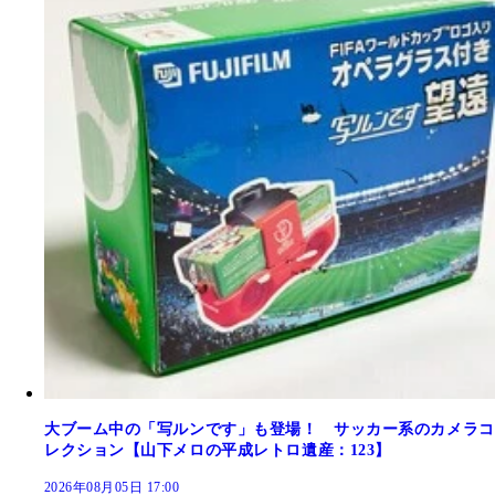
大ブーム中の「写ルンです」も登場！ サッカー系のカメラコ
レクション【山下メロの平成レトロ遺産：123】
2026年08月05日 17:00