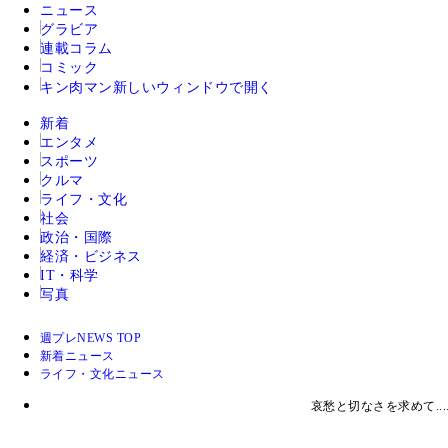
ニュース
グラビア
連載コラム
コミック
キン肉マン
新しいウィンドウで開く
新着
エンタメ
スポーツ
クルマ
ライフ・文化
社会
政治・国際
経済・ビジネス
IT・科学
写真
週プレNEWS TOP
新着ニュース
ライフ・文化ニュース
哀愁と切なさを求めて..