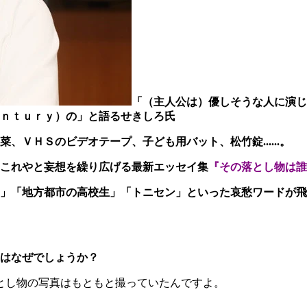
「（主人公は）優しそうな人に演じて
ｎｔｕｒｙ）の」と語るせきしろ氏
ＶＨＳのビデオテープ、子ども用バット、松竹錠......。
これやと妄想を繰り広げる最新エッセイ集
『その落とし物は誰
」「地方都市の高校生」「トニセン」といった哀愁ワードが飛
はなぜでしょうか？
、落とし物の写真はもともと撮っていたんですよ。