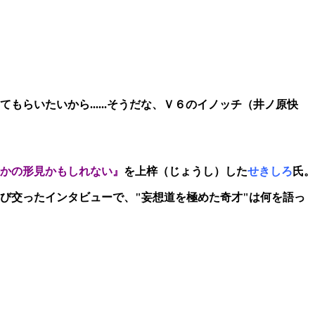
もらいたいから......そうだな、Ｖ６のイノッチ（井ノ原快
かの形見かもしれない』
を上梓（じょうし）した
せきしろ
氏。
び交ったインタビューで、"妄想道を極めた奇才"は何を語っ