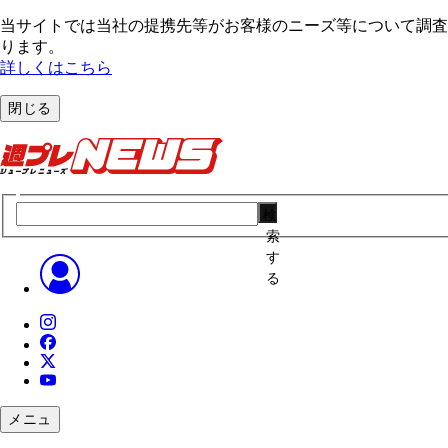
当サイトでは当社の提携先等がお客様のニーズ等について調査・
ります。
詳しくはこちら
閉じる
検
索
す
る
メニュ