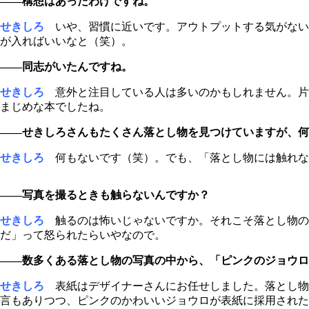
――構想はあったわけですね。
せきしろ
いや、習慣に近いです。アウトプットする気がない
が入ればいいなと（笑）。
――同志がいたんですね。
せきしろ
意外と注目している人は多いのかもしれません。片
まじめな本でしたね。
――せきしろさんもたくさん落とし物を見つけていますが、何
せきしろ
何もないです（笑）。でも、「落とし物には触れな
――写真を撮るときも触らないんですか？
せきしろ
触るのは怖いじゃないですか。それこそ落とし物の
だ」って怒られたらいやなので。
――数多くある落とし物の写真の中から、「ピンクのジョウロ
せきしろ
表紙はデザイナーさんにお任せしました。落とし物
言もありつつ、ピンクのかわいいジョウロが表紙に採用された