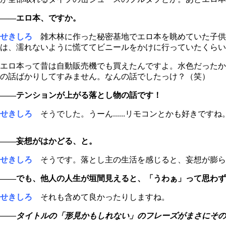
――エロ本、ですか。
せきしろ
雑木林に作った秘密基地でエロ本を眺めていた子供の
は、濡れないように慌ててビニールをかけに行っていたくらい
エロ本って昔は自動販売機でも買えたんですよ。水色だったか、
の話ばかりしてすみません。なんの話でしたっけ？（笑）
――テンションが上がる落とし物の話です！
せきしろ
そうでした。うーん......リモコンとかも好きです
――妄想がはかどる、と。
せきしろ
そうです。落とし主の生活を感じると、妄想が膨ら
――でも、他人の人生が垣間見えると、「うわぁ」って思わず
せきしろ
それも含めて良かったりしますね。
――タイトルの「形見かもしれない」のフレーズがまさにその