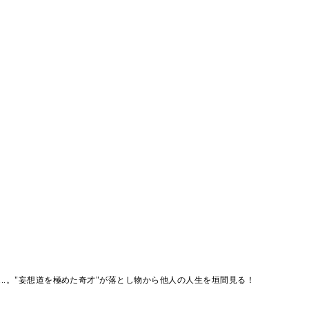
....。"妄想道を極めた奇才"が落とし物から他人の人生を垣間見る！