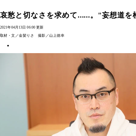
哀愁と切なさを求めて......。"妄
2021年04月13日 06:00 更新
取材・文／金髪りさ 撮影／山上徳幸