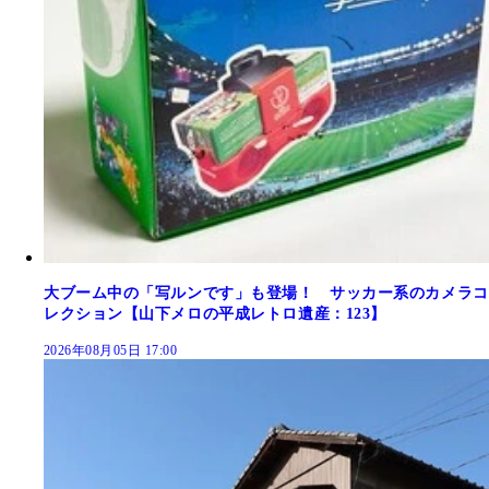
大ブーム中の「写ルンです」も登場！ サッカー系のカメラコ
レクション【山下メロの平成レトロ遺産：123】
2026年08月05日 17:00