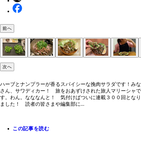
前へ
次へ
ワクチンを打ちに赤十字病院へ。きゃー！打たれる
打たれるところを自撮り（現在は撮影禁止）
夜になるとカオサン通りはざわめき始める
飲食店や屋台などが通りに飛び出し、テーブルや椅
マジック上手な店主のマック
タイで食べたラープガイ
材料：（バット外上から）ナンプラー、砂糖、チリ
ポイント食材は炒り米！ 米粉にして使います！
２．ニンニクと生姜はみじん切り、万能ネギは小口
３．フライパンで米を黄金色になるまで中弱火で炒
４．炒り米をすり鉢で粗挽きにする。（フードプロ
５．フライパンで挽肉を色づくまで炒める。
６．ニンニク、生姜、鶏ガラスープの素、水を入れ
７．肉に火が通り水分が少しになったら火を止めて
８．パクチーとミントの葉は香りを失くさないよう
９．刻んだパクチーとミントの葉も加え、さっくり
１０．お皿に盛って、キャベツとレモンを添えたら
キャベツに乗せて食べるの最高すぎる
またタイに行きタイ……
１．赤玉ねぎをスライスし、辛味を抜くため水にさ
挽肉をこぼさないようにかぶりつきます！
（現在は撮影禁止）
設置される
ダーor唐辛子、レモン、挽肉。（白いバット内左上
にする。
岩塩を少し混ぜると焦げにくいとか！（分量外）。
サーで砕いてもＯＫ）
玉ねぎ、万能ねぎ、炒り米、ナンプラー、チリパウ
える直前で刻む。
と和える。
上がり！
た後、水を切っておく。
ハーブとナンプラーが香るスパイシーな挽肉サラダです！みな
ら）赤玉ねぎ、パクチー、ミント、万能ねぎ、キャ
（or唐辛子）、砂糖を入れて全体を和える。
さん、サワディカー！ 旅をおあずけされた旅人マリーシャで
ツ、ニンニク、生姜、鶏ガラスープの素、米
す。わん。なななんと！ 気付けばついに連載３００回となり
ました！ 読者の皆さまや編集部に...
この記事を読む