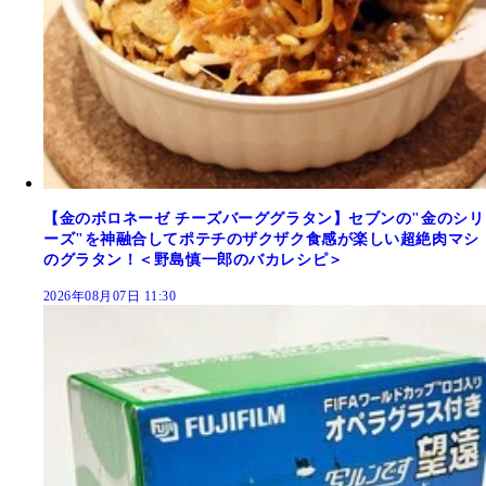
【金のボロネーゼ チーズバーググラタン】セブンの"金のシリ
ーズ"を神融合してポテチのザクザク食感が楽しい超絶肉マシ
のグラタン！＜野島慎一郎のバカレシピ＞
2026年08月07日 11:30