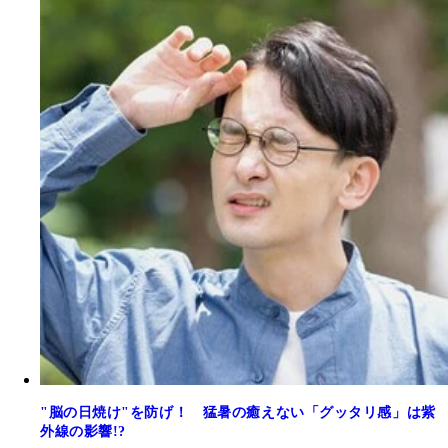
"脳の日焼け"を防げ！ 猛暑の癒えない「グッタリ感」は紫
外線の影響!?