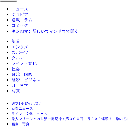
ニュース
グラビア
連載コラム
コミック
キン肉マン
新しいウィンドウで開く
新着
エンタメ
スポーツ
クルマ
ライフ・文化
社会
政治・国際
経済・ビジネス
IT・科学
写真
週プレNEWS TOP
新着ニュース
ライフ・文化ニュース
旅人マリーシャの世界一周紀行：第３００回「祝３００連載！ 旅の初
画像・写真