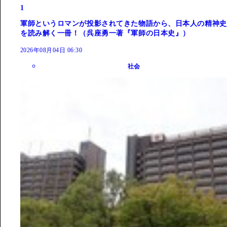
1
軍師というロマンが投影されてきた物語から、日本人の精神史
を読み解く一冊！（呉座勇一著『軍師の日本史』）
2026年08月04日 06:30
社会