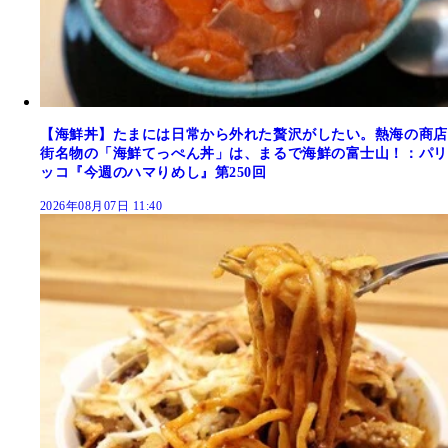
【海鮮丼】たまには日常から外れた贅沢がしたい。熱海の商店
街名物の「海鮮てっぺん丼」は、まるで海鮮の富士山！：パリ
ッコ『今週のハマりめし』第250回
2026年08月07日 11:40