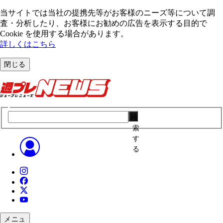
当サイトでは当社の提携先等がお客様のニーズ等について調
査・分析したり、お客様にお勧めの広告を表⽰する⽬的で
Cookie を使⽤する場合があります。
詳しくはこちら
閉じる
検
索
す
る
メニュ