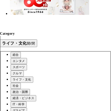
Category
ライフ・文化
開/閉
総合
エンタメ
スポーツ
クルマ
ライフ・文化
社会
政治・国際
経済・ビジネス
IT・科学
グラビア