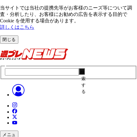
当サイトでは当社の提携先等がお客様のニーズ等について調
査・分析したり、お客様にお勧めの広告を表⽰する⽬的で
Cookie を使⽤する場合があります。
詳しくはこちら
閉じる
検
索
す
る
メニュ