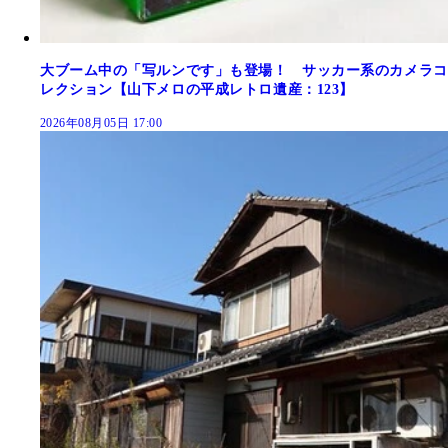
大ブーム中の「写ルンです」も登場！ サッカー系のカメラコ
レクション【山下メロの平成レトロ遺産：123】
2026年08月05日 17:00