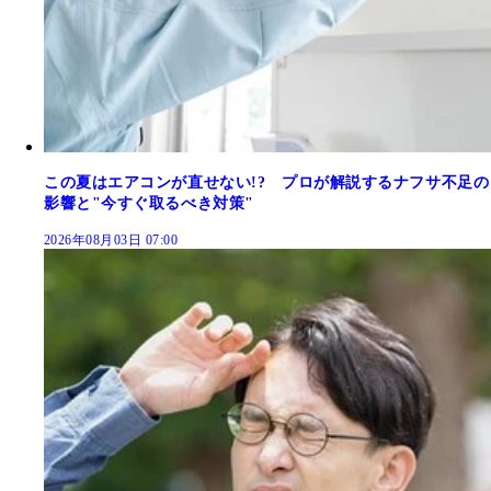
この夏はエアコンが直せない!? プロが解説するナフサ不足の
影響と"今すぐ取るべき対策"
2026年08月03日 07:00