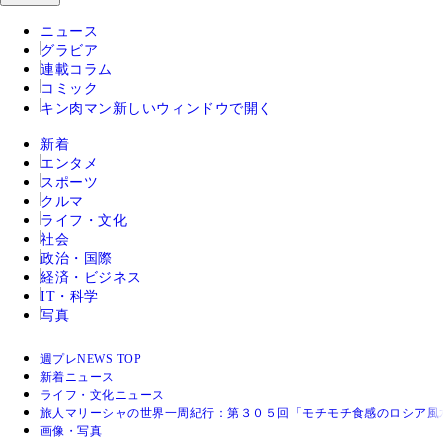
ニュース
グラビア
連載コラム
コミック
キン肉マン
新しいウィンドウで開く
新着
エンタメ
スポーツ
クルマ
ライフ・文化
社会
政治・国際
経済・ビジネス
IT・科学
写真
週プレNEWS TOP
新着ニュース
ライフ・文化ニュース
旅人マリーシャの世界一周紀行：第３０５回「モチモチ食感のロシア風
画像・写真