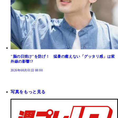
"脳の日焼け"を防げ！ 猛暑の癒えない「グッタリ感」は紫
外線の影響!?
2026年08月01日 08:00
写真をもっと見る