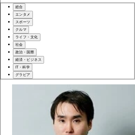
総合
エンタメ
スポーツ
クルマ
ライフ・文化
社会
政治・国際
経済・ビジネス
IT・科学
グラビア