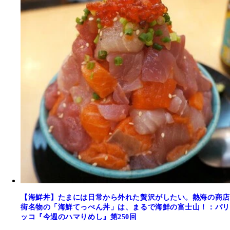
【海鮮丼】たまには日常から外れた贅沢がしたい。熱海の商店
街名物の「海鮮てっぺん丼」は、まるで海鮮の富士山！：パリ
ッコ『今週のハマりめし』第250回