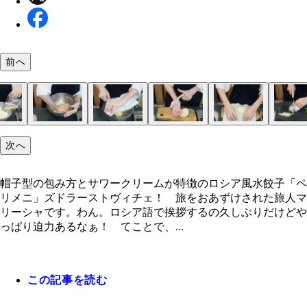
前へ
次へ
ロシアといえばテトリスを思い出させるモスクワの
ロシアのモスクワで行ったペリメニ屋「ＬＥＰＩ
いろいろな種類のペリメニ
ラトビアのリガで行ったペリメニ屋「Ｐｅｌｍｅ
セルフサービススタイルのペリメニファストフード
中身の具によって皮の形も違う
材料。皮：強力粉、薄力粉、水、卵、塩。中身：合
ポイント食材は強力粉！ これで皮がモチモチ食感
２．箸で全体を混ぜたら、生地がひとまとまりにな
３．生地がまとまったらラップかキッチンペーパー
４．再び生地をこねて５分寝かし、生地に水分がな
５．生地の表面がなめらかになったら１時間ほど寝
６．生地を寝かせている間に中身作り。玉ねぎ、ニ
７．ボウルに中身の材料（みじん切りした野菜類、
８．調理台などの上に打ち粉を敷いて、寝かせてい
９．棒状の生地を切って１６等分にする。
１０．調理台に打ち粉をして生地を綿棒で伸ばし円
１１．皮ができたら中身を乗せて包む。
１２．半分に折って三日月型を作り、皮同士をギュ
１３．三日月型の端っこ同士をくっつけ帽子型を作
まずは基本に忠実にバターとサワークリームだけの
ぷるっとモチモチなペリメニちゃん
茹でる前のペリメニたち。かわいい……！ 余った
１．まずは皮作り。ボウルに薄力粉、強力粉、塩を
１４．出来上がったペリメニたちを沸騰したお湯で
１５．バター、サワークリームなどのトッピングを
味変したペリメニとにらめっこ
ワシリイ大聖堂」
ｉ ＶＡＲＩＭ」
ＸＬ」
き肉、玉ねぎ、ニンニク、塩胡椒、有塩バター、サ
るよ！
う手でこねる。
せて常温で５分ほど寝かす。
でしっとりしたら、ボウルから出して調理台の上で
す。
ク、パセリをみじん切り。
肉、塩胡椒）を入れて粘り気が出るまでこねたら中
を直径５００円硬貨ほどの太さの棒状に伸ばす。
皮を作っていく。（綿棒がなければワインボトルや
くっつける。（必要であれば水を使う）
をまぶして冷凍保存！
て、箸で混ぜながら卵液（溶き卵と水を合わせてた
ほど茹でる。ペリメニが浮き上がり中まで火が通っ
て召し上がれ！
帽子型の包み方とサワークリームが特徴のロシア風水餃子「ペ
クリーム、イタリアンパセリ
分程度本格的にこねる。手の腹を使って力強くね！
完成。
プの芯などで代用可）
の）を少しずつ追加。
ら、水分を切って皿によそう。
リメニ」ズドラーストヴィチェ！ 旅をおあずけされた旅人マ
リーシャです。わん。ロシア語で挨拶するの久しぶりだけどや
っぱり迫力あるなぁ！ てことで、...
この記事を読む