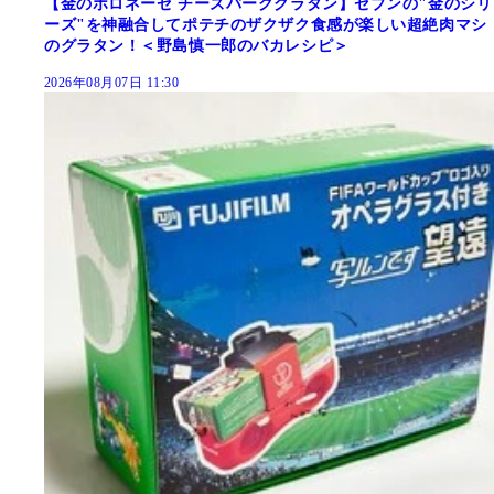
【金のボロネーゼ チーズバーググラタン】セブンの"金のシリ
ーズ"を神融合してポテチのザクザク食感が楽しい超絶肉マシ
のグラタン！＜野島慎一郎のバカレシピ＞
2026年08月07日 11:30