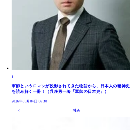
1
軍師というロマンが投影されてきた物語から、日本人の精神史
を読み解く一冊！（呉座勇一著『軍師の日本史』）
2026年08月04日 06:30
社会