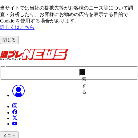
当サイトでは当社の提携先等がお客様のニーズ等について調
査・分析したり、お客様にお勧めの広告を表⽰する⽬的で
Cookie を使⽤する場合があります。
詳しくはこちら
閉じる
検
索
す
る
メニュ