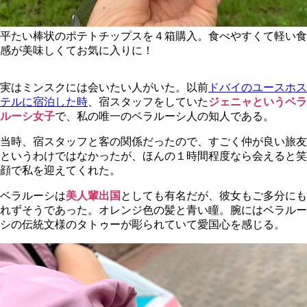
平たい棒状のポテトチップスを４箱購入。食べやすくて軽い食
感が美味しくてお気に入りに！
実はミンスクには会いたい人がいた。以前
ドバイのユースホス
テルに宿泊した時
、宿スタッフをしていた
ジェニャというベラ
ルーシ女子
で、私の唯一のベラルーシ人の知人である。
当時、宿スタッフと客の関係だったので、すごく仲が良い旅友
というわけではなかったが、ほんの１時間程度なら会えると笑
顔で私を迎えてくれた。
ベラルーシは
美人輩出国
としても有名だが、彼女もご多分にも
れずそうであった。オレンジ色の髪と青い瞳。腕にはベラルー
シの伝統文様のタトゥーが彫られていて愛国心を感じる。