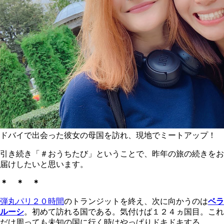
ドバイで出会った彼女の母国を訪れ、現地でミートアップ！
引き続き「＃おうちたび」ということで、昨年の旅の続きをお
届けしたいと思います。
＊ ＊ ＊
弾丸パリ２０時間
のトランジットを終え、次に向かうのは
ベラ
ルーシ
。初めて訪れる国である。
気付けば
１２４ヵ国目。これ
だけ周っても未知の国に行く時はやっぱりドキドキする。