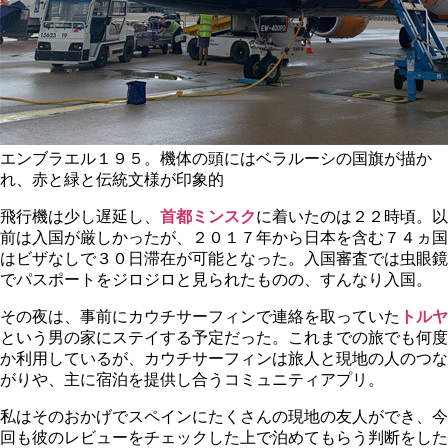
エンブラエル１９５。機体の頭にはベラルーシの国旗が描か
れ、赤と緑と伝統文様が印象的
飛行機は少し遅延し、
首都ミンスク
に着いたのは２２時頃。以
前は入国が厳しかったが、２０１７年から日本を含む７４ヵ国
はビザなしで３０日滞在が可能となった。入国審査では虫眼鏡
でパスポートをジロジロと見られたものの、すんなり入国。
その夜は、事前にカウチサーフィンで連絡を取っていた
トルヤ
という男の家にステイする予定だった。これまでの旅でも何度
か利用しているが、カウチサーフィンは旅人と現地の人のつな
がりや、主に宿泊を提供し合うコミュニティアプリ。
私はそのおかげでスペインにたくさんの現地の友人ができ、今
回も彼のレビューをチェックした上で泊めてもらう判断をした