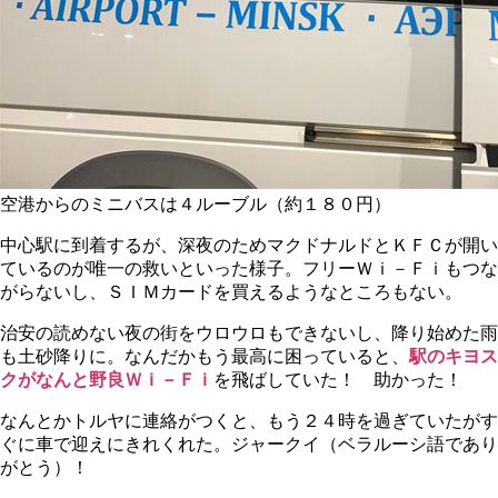
空港からのミニバスは４ルーブル（約１８０円）
中心駅に到着するが、深夜のためマクドナルドとＫＦＣが開い
ているのが唯一の救いといった様子。フリーＷｉ－Ｆｉもつな
がらないし、ＳＩＭカードを買えるようなところもない。
治安の読めない夜の街をウロウロもできないし、降り始めた雨
も土砂降りに。なんだかもう最高に困っていると、
駅のキヨス
クがなんと
野良Ｗｉ－Ｆｉ
を飛ばしていた！ 助かった！
なんとかトルヤに連絡がつくと、もう２４時を過ぎていたがす
ぐに車で迎えにきれくれた。ジャークイ（ベラルーシ語であり
がとう）！