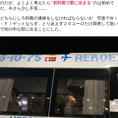
のだが、よくよく考えたら
"初対面で家に泊まる"
のは初めて
だ。今さら少し不安......。
どちらにしろ到着の連絡をしなければならないが、空港でＷｉ
－Ｆｉゲットならず。とりあえず２０ユーロだけ両替して急い
で街の中心部に出ることにした。