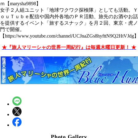
ｍ【marysha9898】
女子２人組ユニット「地球ワクワク探検隊」としても活動。Ｙ
ｏｕＴｕｂｅ配信や国内外各地のＰＲ活動、旅先のお酒やお話
を提供するイベント「旅するスナック」を月２回、東京・虎ノ
門で開催。
【https://www.youtube.com/channel/UCJnaZGs8hyfttN9Q2HtVJdg
★『旅人マリーシャの世界一周紀行』は毎週木曜日更新！ ★
Photo Gallery