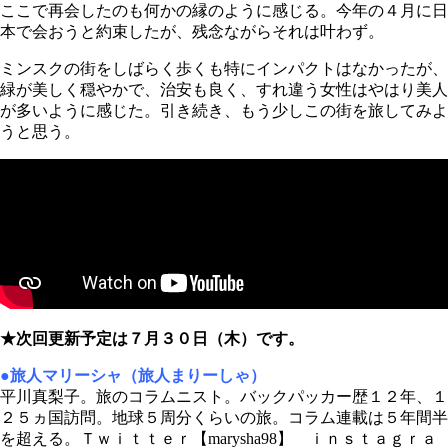
ここで再会したのも何かの縁のように感じる。今年の４月に日
本で会おうと約束したが、残念ながらそれは叶わず。
ミンスクの街をしばらく歩くも特にインパクトはなかったが、
緑が美しく穏やかで、治安も良く、すれ違う女性はやはり美人
が多いように感じた。引き続き、もう少しこの街を旅してみよ
うと思う。
★次回更新予定は７月３０日（木）です。
●旅人マリーシャ（旅人まりーしゃ）
平川真梨子。旅のコラムニスト。バックパッカー歴１２年、１
２５ヵ国訪問。地球５周分くらいの旅。コラム連載は５年間半
を超える。Ｔｗｉｔｔｅｒ【marysha98】 ｉｎｓｔａｇｒａ