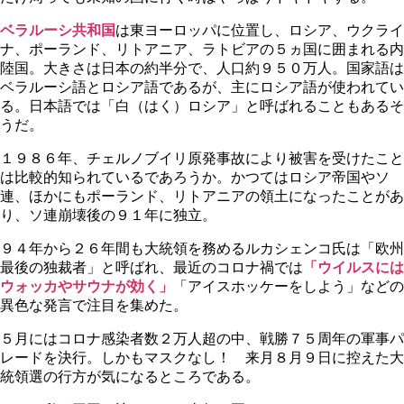
ベラルーシ共和国
は東ヨーロッパに位置し、ロシア、ウクライ
ナ、ポーランド、リトアニア、ラトビアの５ヵ国に囲まれる内
陸国。大きさは日本の約半分で、人口約９５０万人。国家語は
ベラルーシ語とロシア語であるが、主にロシア語が使われてい
る。日本語では「白（はく）ロシア」と呼ばれることもあるそ
うだ。
１９８６年、チェルノブイリ原発事故により被害を受けたこと
は比較的知られているであろうか。かつてはロシア帝国やソ
連、ほかにもポーランド、リトアニアの領土になったことがあ
り、ソ連崩壊後の９１年に独立。
９４年から２６年間も大統領を務めるルカシェンコ氏は「欧州
最後の独裁者」と呼ばれ、最近のコロナ禍では
「ウイルスには
ウォッカやサウナが効く」
「アイスホッケーをしよう」などの
異色な発言で注目を集めた。
５月にはコロナ感染者数２万人超の中、戦勝７５周年の軍事パ
レードを決行。しかもマスクなし！ 来月８月９日に控えた大
統領選の行方が気になるところである。