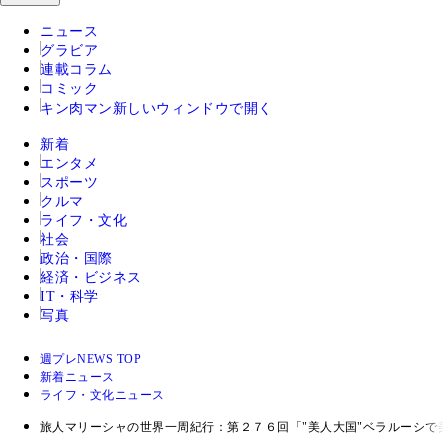
ニュース
グラビア
連載コラム
コミック
キン肉マン
新しいウィンドウで開く
新着
エンタメ
スポーツ
クルマ
ライフ・文化
社会
政治・国際
経済・ビジネス
IT・科学
写真
週プレNEWS TOP
新着ニュース
ライフ・文化ニュース
旅人マリーシャの世界一周紀行：第２７６回「"美人大国"ベラルーシで