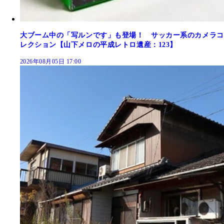
大ブーム中の「写ルンです」も登場！ サッカー系のカメラコ
レクション【山下メロの平成レトロ遺産：123】
2026年08月05日 17:00