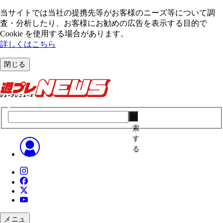
当サイトでは当社の提携先等がお客様のニーズ等について調
査・分析したり、お客様にお勧めの広告を表⽰する⽬的で
Cookie を使⽤する場合があります。
詳しくはこちら
閉じる
検
索
す
る
メニュ