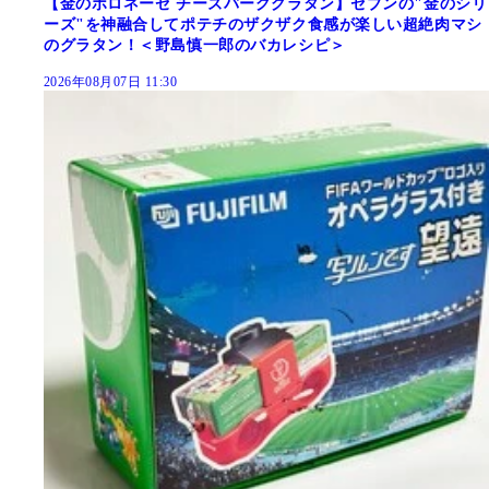
【金のボロネーゼ チーズバーググラタン】セブンの"金のシリ
ーズ"を神融合してポテチのザクザク食感が楽しい超絶肉マシ
のグラタン！＜野島慎一郎のバカレシピ＞
2026年08月07日 11:30