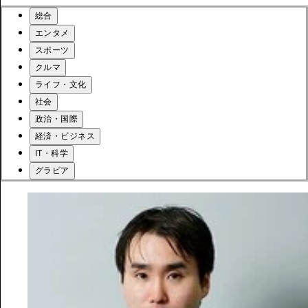
総合
エンタメ
スポーツ
クルマ
ライフ・文化
社会
政治・国際
経済・ビジネス
IT・科学
グラビア