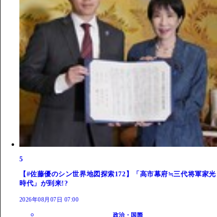
5
【#佐藤優のシン世界地図探索172】「高市幕府≒三代将軍家光
時代」が到来!?
2026年08月07日 07:00
政治・国際