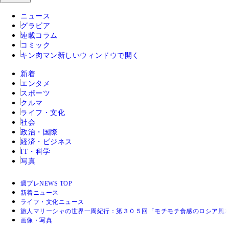
ニュース
グラビア
連載コラム
コミック
キン肉マン
新しいウィンドウで開く
新着
エンタメ
スポーツ
クルマ
ライフ・文化
社会
政治・国際
経済・ビジネス
IT・科学
写真
週プレNEWS TOP
新着ニュース
ライフ・文化ニュース
旅人マリーシャの世界一周紀行：第３０５回「モチモチ食感のロシア風
画像・写真