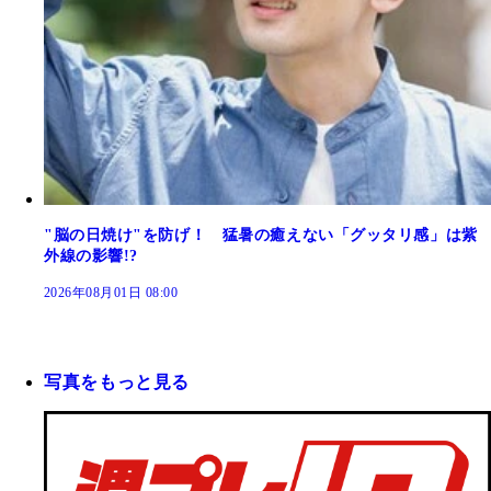
"脳の日焼け"を防げ！ 猛暑の癒えない「グッタリ感」は紫
外線の影響!?
2026年08月01日 08:00
写真をもっと見る