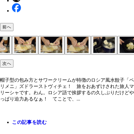
前へ
次へ
ロシアといえばテトリスを思い出させるモスクワの
ロシアのモスクワで行ったペリメニ屋「ＬＥＰＩ
いろいろな種類のペリメニ
ラトビアのリガで行ったペリメニ屋「Ｐｅｌｍｅ
セルフサービススタイルのペリメニファストフード
中身の具によって皮の形も違う
材料。皮：強力粉、薄力粉、水、卵、塩。中身：合
ポイント食材は強力粉！ これで皮がモチモチ食感
２．箸で全体を混ぜたら、生地がひとまとまりにな
３．生地がまとまったらラップかキッチンペーパー
４．再び生地をこねて５分寝かし、生地に水分がな
５．生地の表面がなめらかになったら１時間ほど寝
６．生地を寝かせている間に中身作り。玉ねぎ、ニ
７．ボウルに中身の材料（みじん切りした野菜類、
８．調理台などの上に打ち粉を敷いて、寝かせてい
９．棒状の生地を切って１６等分にする。
１０．調理台に打ち粉をして生地を綿棒で伸ばし円
１１．皮ができたら中身を乗せて包む。
１２．半分に折って三日月型を作り、皮同士をギュ
１３．三日月型の端っこ同士をくっつけ帽子型を作
まずは基本に忠実にバターとサワークリームだけの
ぷるっとモチモチなペリメニちゃん
茹でる前のペリメニたち。かわいい……！ 余った
１．まずは皮作り。ボウルに薄力粉、強力粉、塩を
１４．出来上がったペリメニたちを沸騰したお湯で
１５．バター、サワークリームなどのトッピングを
味変したペリメニとにらめっこ
ワシリイ大聖堂」
ｉ ＶＡＲＩＭ」
ＸＬ」
き肉、玉ねぎ、ニンニク、塩胡椒、有塩バター、サ
るよ！
う手でこねる。
せて常温で５分ほど寝かす。
でしっとりしたら、ボウルから出して調理台の上で
す。
ク、パセリをみじん切り。
肉、塩胡椒）を入れて粘り気が出るまでこねたら中
を直径５００円硬貨ほどの太さの棒状に伸ばす。
皮を作っていく。（綿棒がなければワインボトルや
くっつける。（必要であれば水を使う）
をまぶして冷凍保存！
て、箸で混ぜながら卵液（溶き卵と水を合わせてた
ほど茹でる。ペリメニが浮き上がり中まで火が通っ
て召し上がれ！
帽子型の包み方とサワークリームが特徴のロシア風水餃子「ペ
クリーム、イタリアンパセリ
分程度本格的にこねる。手の腹を使って力強くね！
完成。
プの芯などで代用可）
の）を少しずつ追加。
ら、水分を切って皿によそう。
リメニ」ズドラーストヴィチェ！ 旅をおあずけされた旅人マ
リーシャです。わん。ロシア語で挨拶するの久しぶりだけどや
っぱり迫力あるなぁ！ てことで、...
この記事を読む