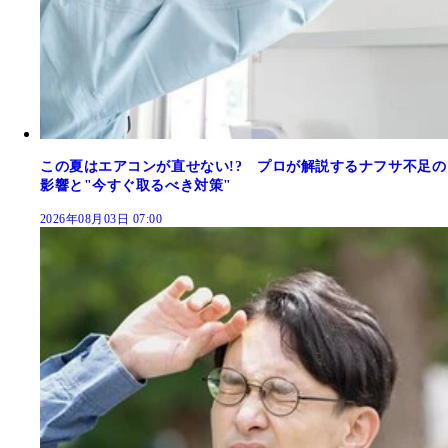
この夏はエアコンが直せない!? プロが解説するナフサ不足の
影響と"今すぐ取るべき対策"
2026年08月03日 07:00