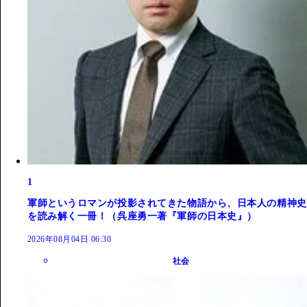
1
軍師というロマンが投影されてきた物語から、日本人の精神史
を読み解く一冊！（呉座勇一著『軍師の日本史』）
2026年08月04日 06:30
社会