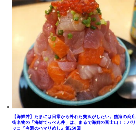
【海鮮丼】たまには日常から外れた贅沢がしたい。熱海の商店
街名物の「海鮮てっぺん丼」は、まるで海鮮の富士山！：パリ
ッコ『今週のハマりめし』第250回