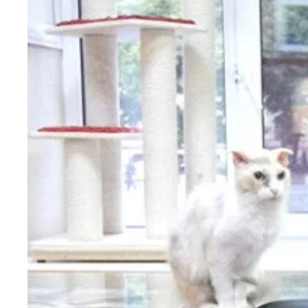
ロシアといえばテトリスを思い出させるモスクワの
ロシアのモスクワで行ったペリメニ屋「ＬＥＰＩＭ
いろいろな種類のペリメニ
ラトビアのリガで行ったペリメニ屋「Ｐｅｌｍｅｎ
セルフサービススタイルのペリメニファストフード
中身の具によって皮の形も違う
材料。皮：強力粉、薄力粉、水、卵、塩。中身：合
ポイント食材は強力粉！ これで皮がモチモチ食感
２．箸で全体を混ぜたら、生地がひとまとまりにな
３．生地がまとまったらラップかキッチンペーパー
４．再び生地をこねて５分寝かし、生地に水分がな
５．生地の表面がなめらかになったら１時間ほど寝
６．生地を寝かせている間に中身作り。玉ねぎ、ニ
７．ボウルに中身の材料（みじん切りした野菜類、
８．調理台などの上に打ち粉を敷いて、寝かせてい
９．棒状の生地を切って１６等分にする。
１０．調理台に打ち粉をして生地を綿棒で伸ばし円
１１．皮ができたら中身を乗せて包む。
１２．半分に折って三日月型を作り、皮同士をギ
１３．三日月型の端っこ同士をくっつけ帽子型を作
まずは基本に忠実にバターとサワークリームだけの
ぷるっとモチモチなペリメニちゃん
茹でる前のペリメニたち。かわいい……！ 余った
１．まずは皮作り。ボウルに薄力粉、強力粉、塩を
１４．出来上がったペリメニたちを沸騰したお湯で
１５．バター、サワークリームなどのトッピングを
味変したペリメニとにらめっこ