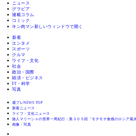
ニュース
グラビア
連載コラム
コミック
キン肉マン
新しいウィンドウで開く
新着
エンタメ
スポーツ
クルマ
ライフ・文化
社会
政治・国際
経済・ビジネス
IT・科学
写真
週プレNEWS TOP
新着ニュース
ライフ・文化ニュース
旅人マリーシャの世界一周紀行：第３０５回「モチモチ食感のロシア風
画像・写真