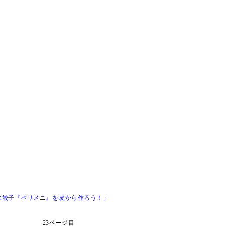
水餃子『ペリメニ』を皮から作ろう！」
23ページ目