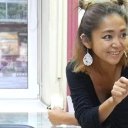
「聖ワシリイ大聖堂」
 ｉ ＶＡＲＩＭ」
ｉ ＸＬ」
店
い挽き肉、玉ねぎ、ニンニク、塩胡椒、有塩バター、サワーク
になるよ！
るよう手でこねる。
を被せて常温で５分ほど寝かす。
じんでしっとりしたら、ボウルから出して調理台の上で１０分
かす。
ンニク、パセリをみじん切り。
挽肉、塩胡椒）を入れて粘り気が出るまでこねたら中身は完成
た皮を直径５００円硬貨ほどの太さの棒状に伸ばす。
形の皮を作っていく。（綿棒がなければワインボトルやラップ
ュッとくっつける。（必要であれば水を使う）
る。
もの
ら粉をまぶして冷凍保存！
入れて、箸で混ぜながら卵液（溶き卵と水を合わせてたもの）
５分ほど茹でる。ペリメニが浮き上がり中まで火が通ったら、
乗せて召し上がれ！