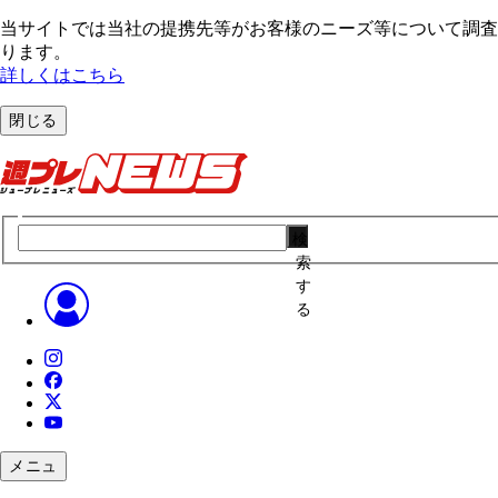
当サイトでは当社の提携先等がお客様のニーズ等について調査・
ります。
詳しくはこちら
閉じる
検
索
す
る
メニュ