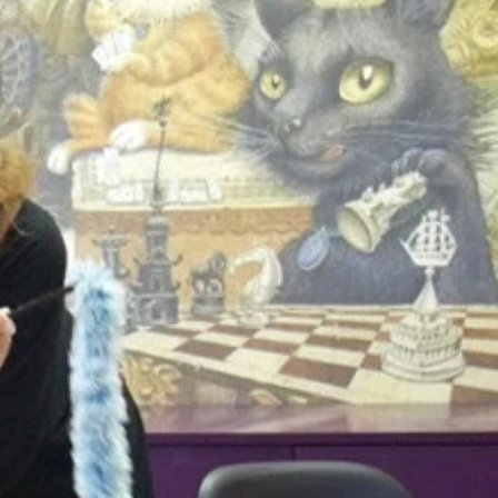
リーム、イタリアンパセリ
程度本格的にこねる。手の腹を使って力強くね！
。
の芯などで代用可）
を少しずつ追加。
水分を切って皿によそう。