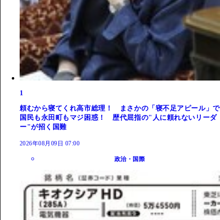
1
頼むから寝てくれ高市総理！ まさかの「寝不足アピール」で
国民も永田町もマジ困惑！ 歴代屈指の"人に頼れないリーダ
ー"が招く国難
2026年08月09日 07:00
政治・国際