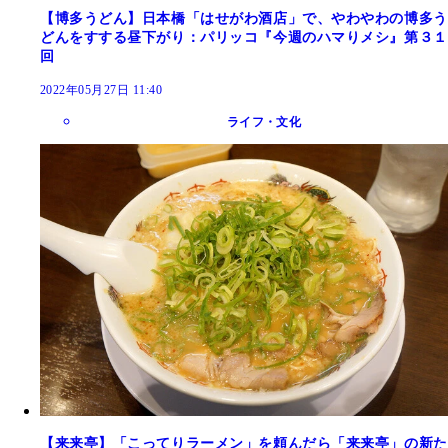
【博多うどん】日本橋「はせがわ酒店」で、やわやわの博多う
どんをすする昼下がり：パリッコ『今週のハマりメシ』第３１
回
2022年05月27日 11:40
ライフ・文化
【来来亭】「こってりラーメン」を頼んだら「来来亭」の新た