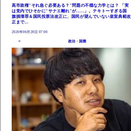
高市政権"それ急ぐ必要ある？"問題の不穏な力学とは？ 「実
は党内でひそかに"サナエ離れ"が......」。テキトーすぎる国
旗損壊罪＆国民投票法改正に、国民が望んでいない皇室典範改
正まで...
2026年06月28日 07:00
政治・国際