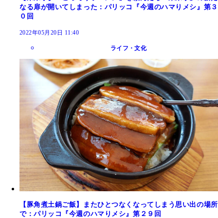
なる扉が開いてしまった：パリッコ『今週のハマりメシ』第３
０回
2022年05月20日 11:40
ライフ・文化
【豚角煮土鍋ご飯】またひとつなくなってしまう思い出の場所
で：パリッコ『今週のハマりメシ』第２９回