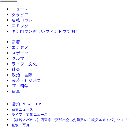
ニュース
グラビア
連載コラム
コミック
キン肉マン
新しいウィンドウで開く
新着
エンタメ
スポーツ
クルマ
ライフ・文化
社会
政治・国際
経済・ビジネス
IT・科学
写真
週プレNEWS TOP
新着ニュース
ライフ・文化ニュース
【釧路スパカツ】西東京で突然出会った釧路のＢ級グルメ：パリッコ『
画像・写真