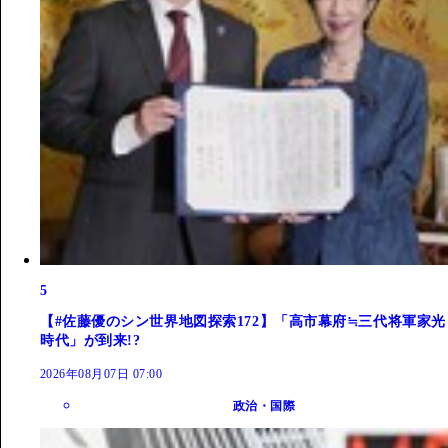
5
【#佐藤優のシン世界地図探索172】「高市幕府≒三代将軍家光
時代」が到来!?
2026年08月07日 07:00
政治・国際