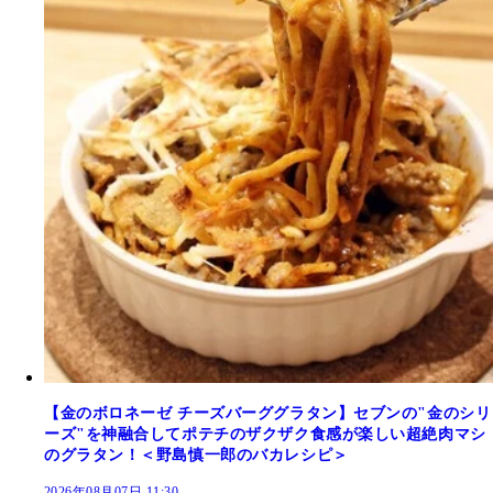
【金のボロネーゼ チーズバーググラタン】セブンの"金のシリ
ーズ"を神融合してポテチのザクザク食感が楽しい超絶肉マシ
のグラタン！＜野島慎一郎のバカレシピ＞
2026年08月07日 11:30