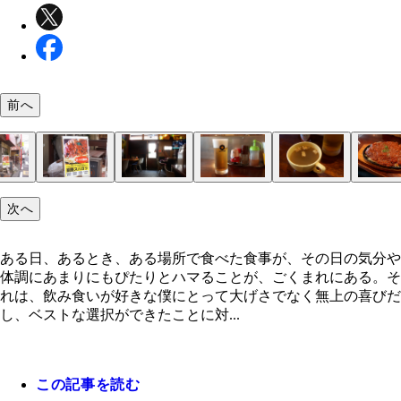
前へ
南口駅前、名店「秋元屋」の流れをくむ「一国」
田無駅北口
気になる酒場も多い
「ドロップキック」
これが気になる！
入店
「生ビール」（５５０円）
ランチのスープ
どん！
とんかつとミートソースの相性は……
そしてパスタを掘り起こす
タバスコと「イタリア風唐辛」
これでもか！ と
次へ
ある日、あるとき、ある場所で食べた食事が、その日の気分や
体調にあまりにもぴたりとハマることが、ごくまれにある。そ
れは、飲み食いが好きな僕にとって大げさでなく無上の喜びだ
し、ベストな選択ができたことに対...
この記事を読む