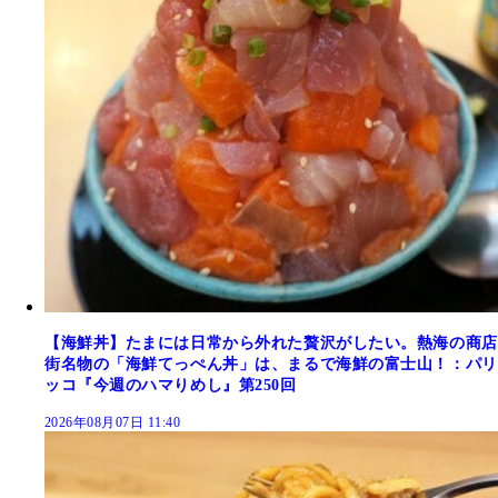
【海鮮丼】たまには日常から外れた贅沢がしたい。熱海の商店
街名物の「海鮮てっぺん丼」は、まるで海鮮の富士山！：パリ
ッコ『今週のハマりめし』第250回
2026年08月07日 11:40