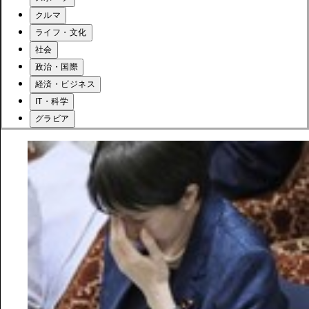
クルマ
ライフ・文化
社会
政治・国際
経済・ビジネス
IT・科学
グラビア