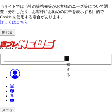
当サイトでは当社の提携先等がお客様のニーズ等について調
査・分析したり、お客様にお勧めの広告を表⽰する⽬的で
Cookie を使⽤する場合があります。
詳しくはこちら
閉じる
検
索
す
る
メニュ