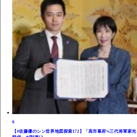
6
【#佐藤優のシン世界地図探索172】「高市幕府≒三代将軍家光