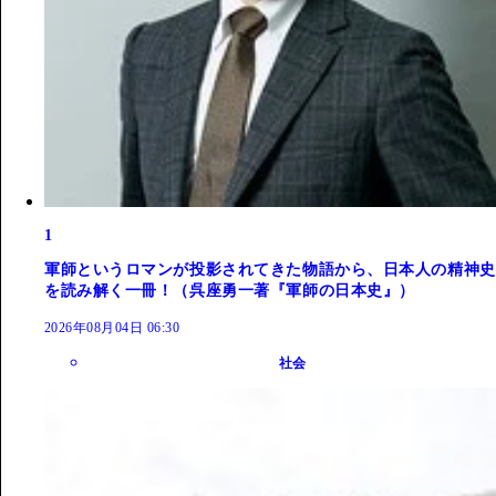
1
軍師というロマンが投影されてきた物語から、日本人の精神史
を読み解く一冊！（呉座勇一著『軍師の日本史』）
2026年08月04日 06:30
社会