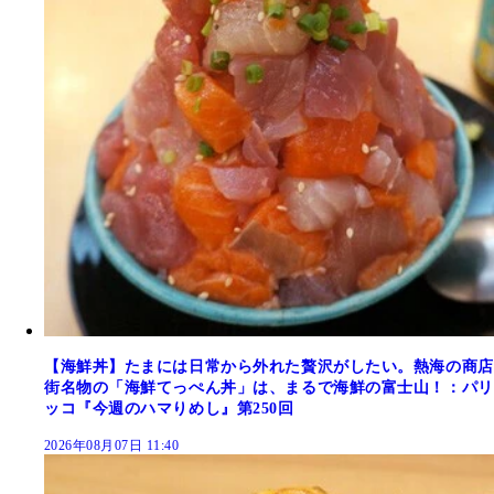
【海鮮丼】たまには日常から外れた贅沢がしたい。熱海の商店
街名物の「海鮮てっぺん丼」は、まるで海鮮の富士山！：パリ
ッコ『今週のハマりめし』第250回
2026年08月07日 11:40