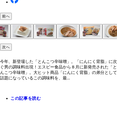
前へ
とんこつ辛味噌チーズバーガー【チーズバーガー】
とんこつ辛味噌焼きおにぎり【塩おにぎり＋海苔】
無限えだまめ【冷凍枝豆】①冷凍枝豆を袋の表示ど
ガッツリとんこつ辛味噌ポテサラ【つまみにんにく
辛味噌チキンの冷ややっこ【ほぐしサラダチキン＋
赤いとんこつ辛味噌カレー【ご飯＋焼き豚＋レトル
赤い豚とろチャーハン【冷凍チャーハン＋豚とろ焼
とんこつ辛味噌ネギ玉うどん【冷凍うどん＋刻みネ
からか麺風の一風堂カップ麺【一風堂 赤丸新味博
にんにく背脂＋とんこつ辛味噌のペヤング【ペヤン
次へ
ガーの間に塗るだけ。シンプルな味つけのバーガー
にぎりの片面にとんこつ辛味噌を塗り広げ、その面
レンジで加熱する②熱いうちに、皮ごととんこつ辛
テトサラダ＋温泉卵】①つまみにんにく適量を袋の
腐】①サラダチキンをほぐし、とんこつ辛味噌を加
レー】①皿にご飯を入れ、とんこつ辛味噌を加えて
①豚とろ、冷凍チャーハンを袋の表示どおり加熱し
卵】①冷凍うどんを指定の時間レンチンする②刻み
こつ［セブンプレミアム］】完成したカップ麺にお
ースやきそば＋にんにく背脂】①ペヤングを作り、
ッピングすると手堅くハマる
にしてトースターで２分焼く②海苔で巻いたら完成
を加えて混ぜ合わせる
らスプーンの背などで叩いて砕く②ポテトサラダに
あえる②豆腐にのせて、仕上げにお好みでゴマを散
る②温めたレトルトカレーをかけ、焼き豚をトッピ
ら、熱いうちにとんこつ辛味噌とともに混ぜ合わせ
にとんこつ辛味噌を加えてあえる。③うどんに②の
の量のとんこつ辛味噌をのせるだけ。赤丸新味が、
スは半量程度で仕上げる②にんにく背脂ととんこつ
今年、新登場した「とんこつ辛味噌」。「にんにく背脂」に次
にんにくをふりかけ、温泉卵をのせ、とんこつ辛味
たら完成
味噌、仕上げに卵黄をのせたら完成
か麺に進化するイメージ
噌を１：１の比率でガッツリ混ぜる
ぐ男の調味料出現！エスビー食品から８月に新発売された「と
添える
んこつ辛味噌」。大ヒット商品「にんにく背脂」の弟分として
話題になっているこの調味料を、最...
この記事を読む