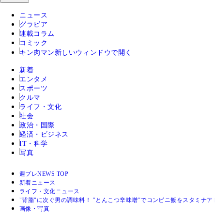
ニュース
グラビア
連載コラム
コミック
キン肉マン
新しいウィンドウで開く
新着
エンタメ
スポーツ
クルマ
ライフ・文化
社会
政治・国際
経済・ビジネス
IT・科学
写真
週プレNEWS TOP
新着ニュース
ライフ・文化ニュース
"背脂"に次ぐ男の調味料！ "とんこつ辛味噌"でコンビニ飯をスタミナア
画像・写真