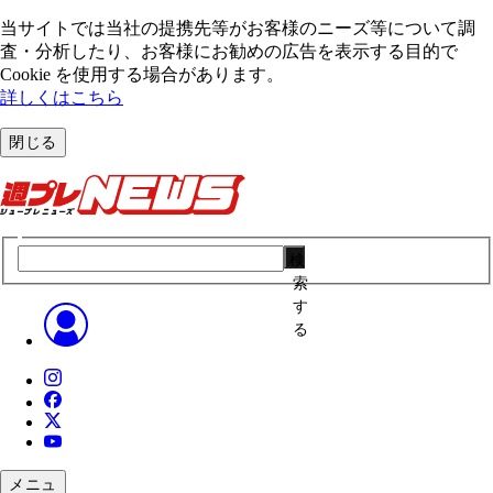
当サイトでは当社の提携先等がお客様のニーズ等について調
査・分析したり、お客様にお勧めの広告を表⽰する⽬的で
Cookie を使⽤する場合があります。
詳しくはこちら
閉じる
検
索
す
る
メニュ