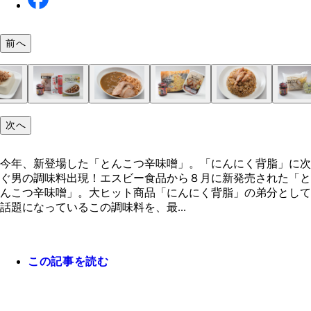
前へ
とんこつ辛味噌チーズバーガー【チーズバーガー】
とんこつ辛味噌焼きおにぎり【塩おにぎり＋海苔】
無限えだまめ【冷凍枝豆】①冷凍枝豆を袋の表示ど
ガッツリとんこつ辛味噌ポテサラ【つまみにんにく
辛味噌チキンの冷ややっこ【ほぐしサラダチキン＋
赤いとんこつ辛味噌カレー【ご飯＋焼き豚＋レトル
赤い豚とろチャーハン【冷凍チャーハン＋豚とろ焼
とんこつ辛味噌ネギ玉うどん【冷凍うどん＋刻みネ
からか麺風の一風堂カップ麺【一風堂 赤丸新味博
にんにく背脂＋とんこつ辛味噌のペヤング【ペヤン
次へ
ガーの間に塗るだけ。シンプルな味つけのバーガー
にぎりの片面にとんこつ辛味噌を塗り広げ、その面
レンジで加熱する②熱いうちに、皮ごととんこつ辛
テトサラダ＋温泉卵】①つまみにんにく適量を袋の
腐】①サラダチキンをほぐし、とんこつ辛味噌を加
レー】①皿にご飯を入れ、とんこつ辛味噌を加えて
①豚とろ、冷凍チャーハンを袋の表示どおり加熱し
卵】①冷凍うどんを指定の時間レンチンする②刻み
こつ［セブンプレミアム］】完成したカップ麺にお
ースやきそば＋にんにく背脂】①ペヤングを作り、
ッピングすると手堅くハマる
にしてトースターで２分焼く②海苔で巻いたら完成
を加えて混ぜ合わせる
らスプーンの背などで叩いて砕く②ポテトサラダに
あえる②豆腐にのせて、仕上げにお好みでゴマを散
る②温めたレトルトカレーをかけ、焼き豚をトッピ
ら、熱いうちにとんこつ辛味噌とともに混ぜ合わせ
にとんこつ辛味噌を加えてあえる。③うどんに②の
の量のとんこつ辛味噌をのせるだけ。赤丸新味が、
スは半量程度で仕上げる②にんにく背脂ととんこつ
今年、新登場した「とんこつ辛味噌」。「にんにく背脂」に次
にんにくをふりかけ、温泉卵をのせ、とんこつ辛味
たら完成
味噌、仕上げに卵黄をのせたら完成
か麺に進化するイメージ
噌を１：１の比率でガッツリ混ぜる
ぐ男の調味料出現！エスビー食品から８月に新発売された「と
添える
んこつ辛味噌」。大ヒット商品「にんにく背脂」の弟分として
話題になっているこの調味料を、最...
この記事を読む