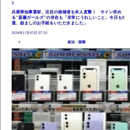
3
兵庫県知事選挙、注目の候補者を本人直撃！ サイン求め
る"斎藤ガールズ"の存在も「非常にうれしいこと。今日も9
通、励ましのお手紙をいただきました」
2024年11月05日 07:10
政治・国際