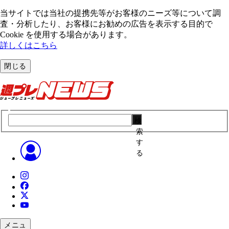
当サイトでは当社の提携先等がお客様のニーズ等について調
査・分析したり、お客様にお勧めの広告を表⽰する⽬的で
Cookie を使⽤する場合があります。
詳しくはこちら
閉じる
検
索
す
る
メニュ