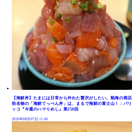
【海鮮丼】たまには日常から外れた贅沢がしたい。熱海の商店
街名物の「海鮮てっぺん丼」は、まるで海鮮の富士山！：パリ
ッコ『今週のハマりめし』第250回
2026年08月07日 11:40