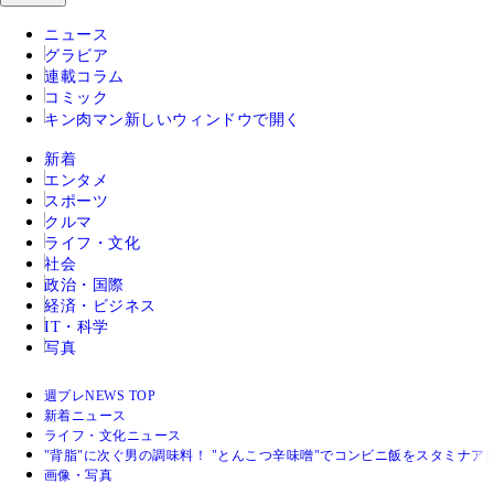
ニュース
グラビア
連載コラム
コミック
キン肉マン
新しいウィンドウで開く
新着
エンタメ
スポーツ
クルマ
ライフ・文化
社会
政治・国際
経済・ビジネス
IT・科学
写真
週プレNEWS TOP
新着ニュース
ライフ・文化ニュース
"背脂"に次ぐ男の調味料！ "とんこつ辛味噌"でコンビニ飯をスタミナア
画像・写真