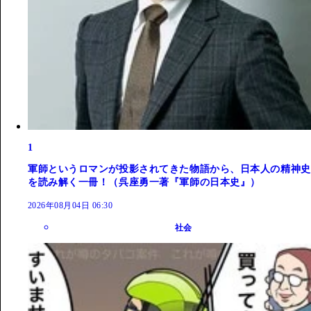
1
軍師というロマンが投影されてきた物語から、日本人の精神史
を読み解く一冊！（呉座勇一著『軍師の日本史』）
2026年08月04日 06:30
社会