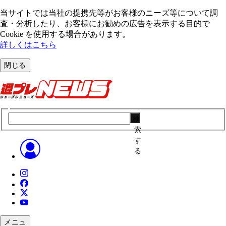
当サイトでは当社の提携先等がお客様のニーズ等について調
査・分析したり、お客様にお勧めの広告を表⽰する⽬的で
Cookie を使⽤する場合があります。
詳しくはこちら
閉じる
検
索
す
る
メニュ