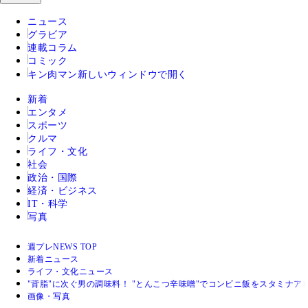
ニュース
グラビア
連載コラム
コミック
キン肉マン
新しいウィンドウで開く
新着
エンタメ
スポーツ
クルマ
ライフ・文化
社会
政治・国際
経済・ビジネス
IT・科学
写真
週プレNEWS TOP
新着ニュース
ライフ・文化ニュース
"背脂"に次ぐ男の調味料！ "とんこつ辛味噌"でコンビニ飯をスタミナア
画像・写真