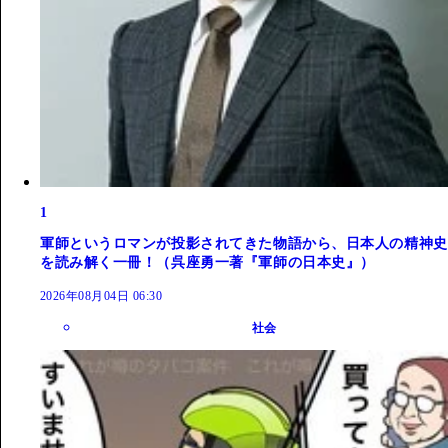
1
軍師というロマンが投影されてきた物語から、日本人の精神史
を読み解く一冊！（呉座勇一著『軍師の日本史』）
2026年08月04日 06:30
社会