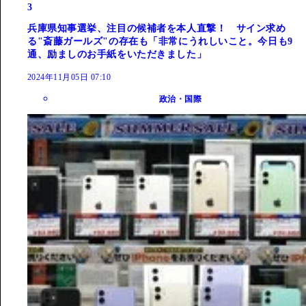
3
兵庫県知事選挙、注目の候補者を本人直撃！ サイン求め
る"斎藤ガールズ"の存在も「非常にうれしいこと。今日も9
通、励ましのお手紙をいただきました」
2024年11月05日 07:10
政治・国際