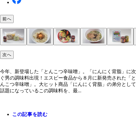
前へ
とんこつ辛味噌チーズバーガー【チーズバーガー】
とんこつ辛味噌焼きおにぎり【塩おにぎり＋海苔】
無限えだまめ【冷凍枝豆】①冷凍枝豆を袋の表示ど
ガッツリとんこつ辛味噌ポテサラ【つまみにんにく
辛味噌チキンの冷ややっこ【ほぐしサラダチキン＋
赤いとんこつ辛味噌カレー【ご飯＋焼き豚＋レトル
赤い豚とろチャーハン【冷凍チャーハン＋豚とろ焼
とんこつ辛味噌ネギ玉うどん【冷凍うどん＋刻みネ
からか麺風の一風堂カップ麺【一風堂 赤丸新味博
にんにく背脂＋とんこつ辛味噌のペヤング【ペヤン
次へ
ガーの間に塗るだけ。シンプルな味つけのバーガー
にぎりの片面にとんこつ辛味噌を塗り広げ、その面
レンジで加熱する②熱いうちに、皮ごととんこつ辛
テトサラダ＋温泉卵】①つまみにんにく適量を袋の
腐】①サラダチキンをほぐし、とんこつ辛味噌を加
レー】①皿にご飯を入れ、とんこつ辛味噌を加えて
①豚とろ、冷凍チャーハンを袋の表示どおり加熱し
卵】①冷凍うどんを指定の時間レンチンする②刻み
こつ［セブンプレミアム］】完成したカップ麺にお
ースやきそば＋にんにく背脂】①ペヤングを作り、
ッピングすると手堅くハマる
にしてトースターで２分焼く②海苔で巻いたら完成
を加えて混ぜ合わせる
らスプーンの背などで叩いて砕く②ポテトサラダに
あえる②豆腐にのせて、仕上げにお好みでゴマを散
る②温めたレトルトカレーをかけ、焼き豚をトッピ
ら、熱いうちにとんこつ辛味噌とともに混ぜ合わせ
にとんこつ辛味噌を加えてあえる。③うどんに②の
の量のとんこつ辛味噌をのせるだけ。赤丸新味が、
スは半量程度で仕上げる②にんにく背脂ととんこつ
今年、新登場した「とんこつ辛味噌」。「にんにく背脂」に次
にんにくをふりかけ、温泉卵をのせ、とんこつ辛味
たら完成
味噌、仕上げに卵黄をのせたら完成
か麺に進化するイメージ
噌を１：１の比率でガッツリ混ぜる
ぐ男の調味料出現！エスビー食品から８月に新発売された「と
添える
んこつ辛味噌」。大ヒット商品「にんにく背脂」の弟分として
話題になっているこの調味料を、最...
この記事を読む