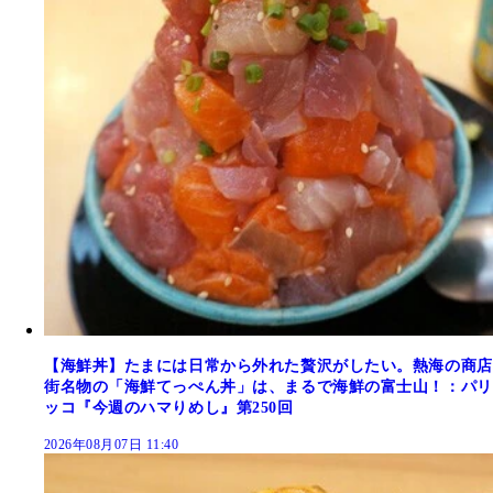
【海鮮丼】たまには日常から外れた贅沢がしたい。熱海の商店
街名物の「海鮮てっぺん丼」は、まるで海鮮の富士山！：パリ
ッコ『今週のハマりめし』第250回
2026年08月07日 11:40