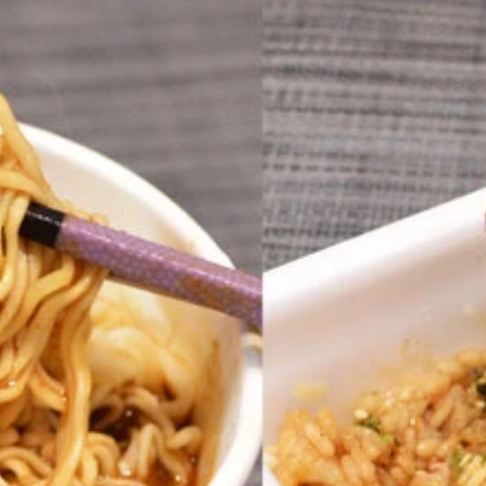
バーガーの間に塗るだけ。シンプルな味つけのバーガーにトッ
①おにぎりの片面にとんこつ辛味噌を塗り広げ、その面を上に
おりレンジで加熱する②熱いうちに、皮ごととんこつ辛味噌を
＋ポテトサラダ＋温泉卵】①つまみにんにく適量を袋の上から
豆腐】①サラダチキンをほぐし、とんこつ辛味噌を加えてあえ
トカレー】①皿にご飯を入れ、とんこつ辛味噌を加えて混ぜる
き】①豚とろ、冷凍チャーハンを袋の表示どおり加熱したら、
ギ＋卵】①冷凍うどんを指定の時間レンチンする②刻みネギに
多とんこつ［セブンプレミアム］】完成したカップ麺にお好み
グソースやきそば＋にんにく背脂】①ペヤングを作り、ソース