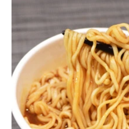
とんこつ辛味噌チーズバーガー【チーズバーガー】
とんこつ辛味噌焼きおにぎり【塩おにぎり＋海苔】
無限えだまめ【冷凍枝豆】①冷凍枝豆を袋の表示ど
ガッツリとんこつ辛味噌ポテサラ【つまみにんにく
辛味噌チキンの冷ややっこ【ほぐしサラダチキン＋
赤いとんこつ辛味噌カレー【ご飯＋焼き豚＋レトル
赤い豚とろチャーハン【冷凍チャーハン＋豚とろ焼
とんこつ辛味噌ネギ玉うどん【冷凍うどん＋刻みネ
からか麺風の一風堂カップ麺【一風堂 赤丸新味博
にんにく背脂＋とんこつ辛味噌のペヤング【ペヤン
りかけ、温泉卵をのせ、とんこつ辛味噌を添える
に卵黄をのせたら完成
るイメージ
比率でガッツリ混ぜる