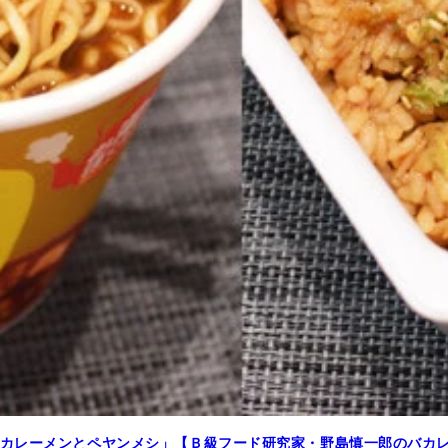
カレーメンとペヤンメシ」【Ｂ級フード研究家・野島慎一郎のバカ