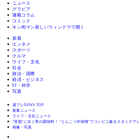
ニュース
グラビア
連載コラム
コミック
キン肉マン
新しいウィンドウで開く
新着
エンタメ
スポーツ
クルマ
ライフ・文化
社会
政治・国際
経済・ビジネス
IT・科学
写真
週プレNEWS TOP
新着ニュース
ライフ・文化ニュース
"背脂"に次ぐ男の調味料！ "とんこつ辛味噌"でコンビニ飯をスタミナア
画像・写真