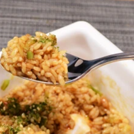
ピングすると手堅くハマる
してトースターで２分焼く②海苔で巻いたら完成
加えて混ぜ合わせる
スプーンの背などで叩いて砕く②ポテトサラダに①のにんにく
る②豆腐にのせて、仕上げにお好みでゴマを散らしたら完成
②温めたレトルトカレーをかけ、焼き豚をトッピング
熱いうちにとんこつ辛味噌とともに混ぜ合わせる
とんこつ辛味噌を加えてあえる。③うどんに②のネギ味噌、仕
の量のとんこつ辛味噌をのせるだけ。赤丸新味が、からか麺に
は半量程度で仕上げる②にんにく背脂ととんこつ辛味噌を１：