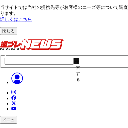
当サイトでは当社の提携先等がお客様のニーズ等について調査・
ります。
詳しくはこちら
閉じる
検
索
す
る
メニュ