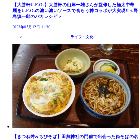
【大勝軒U.F.O.】大勝軒の山岸一雄さんが監修した極太中華
麺をU.F.O.の濃い濃いソースで食らう神コラボが大実現!!＜野
島慎一郎のバカレシピ＞
2023年05月12日 11:30
ライフ・文化
【きつね丼&ちびそば】田無神社の門前で出会った街そばの名