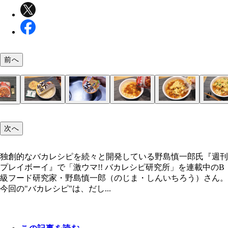
前へ
（１）刺す！ どん兵衛かき揚げ天ぷらうどんのフ
（２）お湯！ カップに熱湯を注いで5分待ったら
（３）麻婆！ あらかじめ温めておいたレトルトの
（４）仕上げ！ かき揚げを砕いて麻婆豆腐の上に
（５）完成！「かき揚げどん兵衛のマーボー麺」
開けたら粉末スープとかき揚げを取り出し、フタに
プ焼きそばの要領で湯切りする。そして再び熱湯を
豆腐を（２）の上からぶっかけよう。麻婆豆腐は何
せ、お好みで花椒と刻みネギを振りかけたら出来上
次へ
などで湯切り用の穴を開ける。お子さまがやる場合
の半分～3分の2程度注ぎ、粉末スープを半分ほど
ってもいいが、辛口のものほどハマる。無理のない
り。和食と中華料理の融合がこんなに合うなんて！
いにくれぐれも気をつけよう
しっかり溶かそう
で辛いものを選んでほしい
中友好の味の誕生を祝福せよ！
独創的なバカレシピを続々と開発している野島慎一郎氏『週刊
プレイボーイ』で「激ウマ!! バカレシピ研究所」を連載中のB
独創的なバカレシピを続々と開発している野島慎一
級フード研究家・野島慎一郎（のじま・しんいちろう）さん。
今回の"バカレシピ"は、だし...