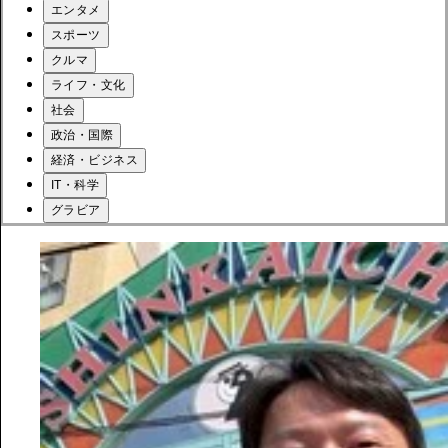
エンタメ
スポーツ
クルマ
ライフ・文化
社会
政治・国際
経済・ビジネス
IT・科学
グラビア