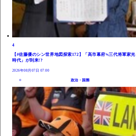
4
【#佐藤優のシン世界地図探索172】「高市幕府≒三代将軍家光
時代」が到来!?
2026年08月07日 07:00
政治・国際