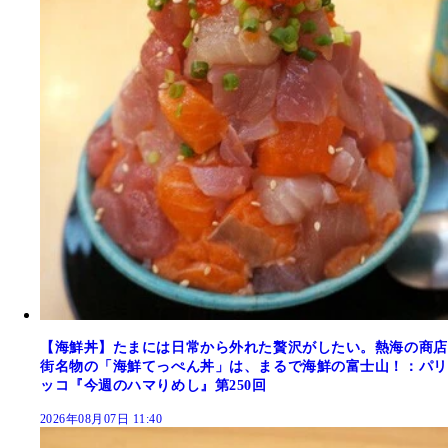
【海鮮丼】たまには日常から外れた贅沢がしたい。熱海の商店
街名物の「海鮮てっぺん丼」は、まるで海鮮の富士山！：パリ
ッコ『今週のハマりめし』第250回
2026年08月07日 11:40