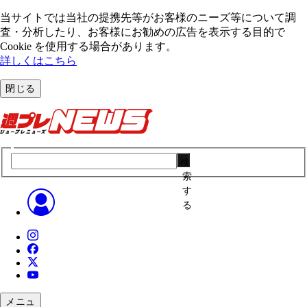
当サイトでは当社の提携先等がお客様のニーズ等について調
査・分析したり、お客様にお勧めの広告を表⽰する⽬的で
Cookie を使⽤する場合があります。
詳しくはこちら
閉じる
検
索
す
る
メニュ