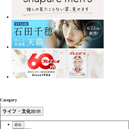
Category
ライフ・文化
開/閉
総合