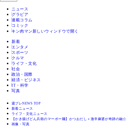
ニュース
グラビア
連載コラム
コミック
キン肉マン
新しいウィンドウで開く
新着
エンタメ
スポーツ
クルマ
ライフ・文化
社会
政治・国際
経済・ビジネス
IT・科学
写真
週プレNEWS TOP
新着ニュース
ライフ・文化ニュース
【かき揚げどん兵衛のマーボー麺】かつおだし＋激辛麻婆が奇跡の融合
画像・写真