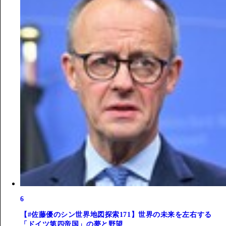
6
【#佐藤優のシン世界地図探索171】世界の未来を左右する
「ドイツ第四帝国」の夢と野望