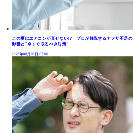
この夏はエアコンが直せない!? プロが解説するナフサ不足の
影響と"今すぐ取るべき対策"
2026年08月03日 07:00