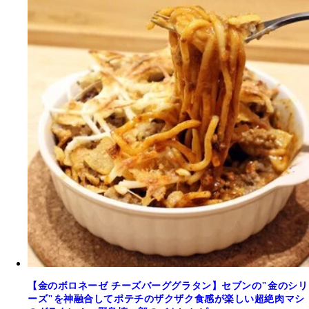
【金のボロネーゼ チーズバーググラタン】セブンの"金のシリ
ーズ"を神融合してポテチのザクザク食感が楽しい超絶肉マシ