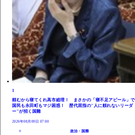
1
頼むから寝てくれ高市総理！ まさかの「寝不足アピール」で
国民も永田町もマジ困惑！ 歴代屈指の"人に頼れないリーダ
ー"が招く国難
2026年08月09日 07:00
政治・国際