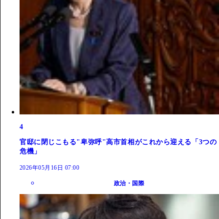
4
官邸に閉じこもる"卑弥呼"高市首相がこれから迎える「3つの
危機」
2026年05月16日 07:00
政治・国際