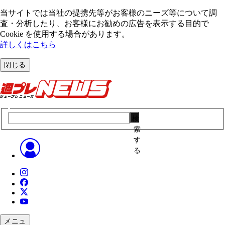
当サイトでは当社の提携先等がお客様のニーズ等について調
査・分析したり、お客様にお勧めの広告を表⽰する⽬的で
Cookie を使⽤する場合があります。
詳しくはこちら
閉じる
検
索
す
る
メニュ