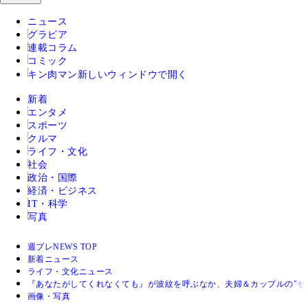
ニュース
グラビア
連載コラム
コミック
キン肉マン
新しいウィンドウで開く
新着
エンタメ
スポーツ
クルマ
ライフ・文化
社会
政治・国際
経済・ビジネス
IT・科学
写真
週プレNEWS TOP
新着ニュース
ライフ・文化ニュース
『あなたがしてくれなくても』が波紋を呼ぶなか、夫婦＆カップルの"セ
画像・写真