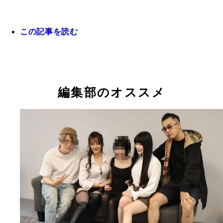
この記事を読む
小堀善友 男性不妊、勃起障害、射精障害、性感染
専門とする泌尿器科医。各種メディアに寄稿、出演
いる。著書に『泌尿器科医が教えるオトコの「性」
編集部のオススメ
慣病』（中央公論新社）など