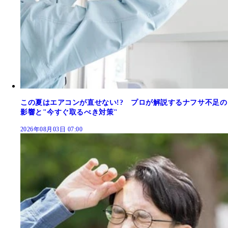
この夏はエアコンが直せない!? プロが解説するナフサ不足の
影響と"今すぐ取るべき対策"
2026年08月03日 07:00