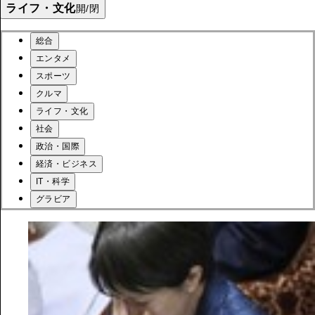
ライフ・文化
開/閉
総合
エンタメ
スポーツ
クルマ
ライフ・文化
社会
政治・国際
経済・ビジネス
IT・科学
グラビア