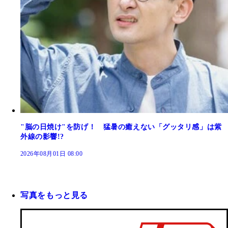
"脳の日焼け"を防げ！ 猛暑の癒えない「グッタリ感」は紫
外線の影響!?
2026年08月01日 08:00
写真をもっと見る