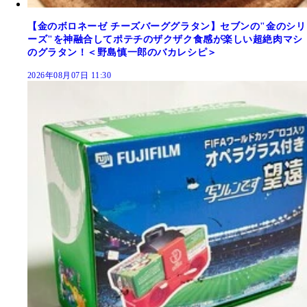
【金のボロネーゼ チーズバーググラタン】セブンの"金のシリ
ーズ"を神融合してポテチのザクザク食感が楽しい超絶肉マシ
のグラタン！＜野島慎一郎のバカレシピ＞
2026年08月07日 11:30