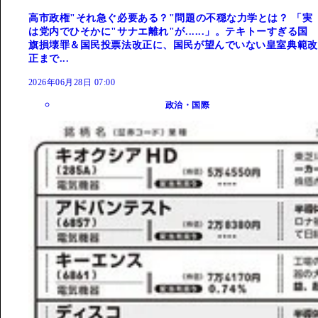
高市政権"それ急ぐ必要ある？"問題の不穏な力学とは？ 「実
は党内でひそかに"サナエ離れ"が......」。テキトーすぎる国
旗損壊罪＆国民投票法改正に、国民が望んでいない皇室典範改
正まで...
2026年06月28日 07:00
政治・国際